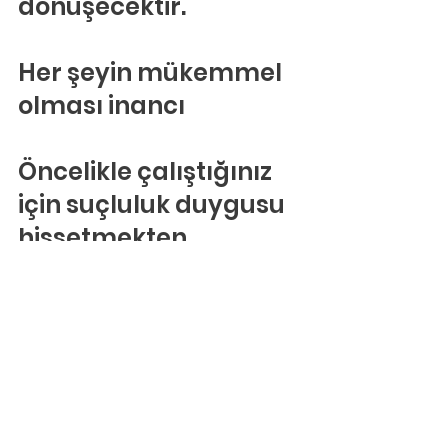
dönüşecektir.
Her şeyin mükemmel 
olması inancı
Öncelikle çalıştığınız 
için suçluluk duygusu 
hissetmekten 
vazgeçmelisiniz. 
Kadınlar evde 
çocuklarıyla 
ilgilenerek 
çocuklarının 
gelişimine daha çok 