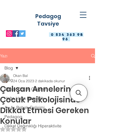
Pedagog
Tavsiye
0 534 363 98
96
Yazı
Blog
Okan Bal
Blog
24 Oca 2023
2 dakikada okunur
Çalışan Annelerin
Bebek Çocuk Gelişimi
Çocuk Psikolojisinde
Hafta Hafta Hamilelik
Ay Ay Bebek Gelişimi
Dikkat Etmesi Gereken
Pedagog
Konular
Dikkat Dağınıklığı Hiperaktivite
5 üzerinden NaN yıldız