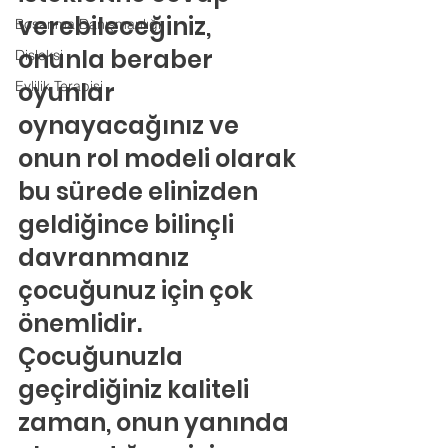
verebileceğiniz, 
Boşanma Danışmanlığı
onunla beraber 
Disleksi
oyunlar 
Evlilik Terapisi
oynayacağınız ve 
onun rol modeli olarak 
bu sürede elinizden 
geldiğince bilinçli 
davranmanız 
çocuğunuz için çok 
önemlidir. 
Çocuğunuzla 
geçirdiğiniz kaliteli 
zaman, onun yanında 