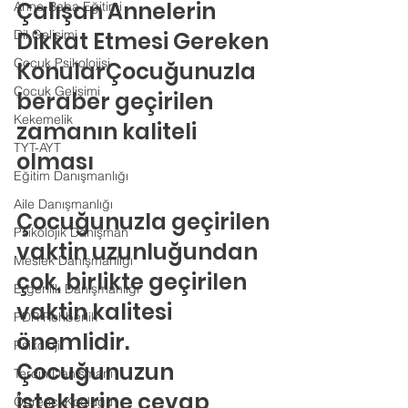
Çalışan Annelerin 
Anne-Baba Eğitimi
Dil Gelişimi
Dikkat Etmesi Gereken 
Çocuk Psikolojisi
KonularÇocuğunuzla 
Çocuk Gelişimi
beraber geçirilen 
Kekemelik
zamanın kaliteli 
TYT-AYT
olması
Eğitim Danışmanlığı
Aile Danışmanlığı
Çocuğunuzla geçirilen 
Psikolojik Danışman
vaktin uzunluğundan 
Meslek Danışmanlığı
çok, birlikte geçirilen 
Ergenlik Danışmanlığı
vaktin kalitesi 
PDR Rehberlik
önemlidir. 
Psikoloji
Çocuğunuzun 
Tercih Danışmanı
isteklerine cevap 
Öğrenci Koçluğu