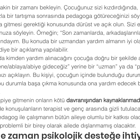
ldız
sakin bir zamanı bekleyin. Çocuğunuz sizi kızdırdığında
hberlik
Psikoloji
Tercih Danışmanı
Öğrenci Koçluğu
a bir tartışma sonrasında pedagoga götüreceğinizi söy
 gitmesi gerektiği konusunda dürüst ve açık olun. Sizi 
za söyleyin. Örneğin; “Son zamanlarda, arkadaşlarınla
kındayım. Bu konuda bir uzmandan yardım almanın iyi ol
ye bir açıklama yapılabilir. 
a kimden yardım alınacağını çocuğa doğru bir şekilde ak
ne/ablaya/abiye gideceğiz” yerine bir “uzman” ya da “
nızı açıklayın. Bu kişiyi, çocuğun içinde bulunduğu dur
u durumla başa çıkma konusunda ona yardım edecek bir
 
piye gitmenin onların kötü
 davranışından kaynaklanmadı
e konuşulanların terapist ve genç arasında gizli tutulacağ
gog ile çalışmanın bütün aileye olumlu bir katkısı olaca
roblemli bir birey olarak ailede dışlanmamış olacaktır.
zaman psikolojik desteğe ihti