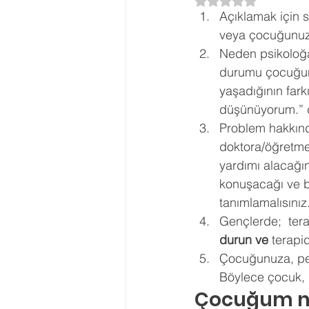
5 üzerinden NaN yı
Açıklamak için 
Ergenlik Danışmanlığı
PDR Re
veya çocuğunuzl
Neden psikoloğa
durumu çocuğunu
Disleksi
Evlilik Terapisi
yaşadığının far
düşünüyorum.” di
Problem hakkınd
doktora/öğretme
yardımı alacağı
konuşacağı ve b
tanımlamalısınız.
Gençlerde;  tera
durun ve 
terapid
Çocuğunuza, peda
Böylece çocuk, p
Çocuğum ne 