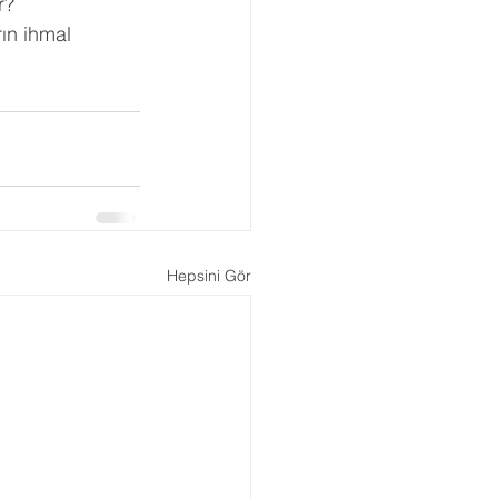
r?
ın ihmal 
Hepsini Gör