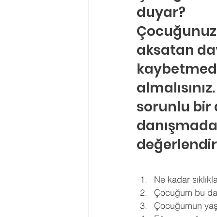
duyar?
Çocuğunuzun
aksatan dav
kaybetmede
almalısınız
sorunlu bi
danışmadan 
değerlendir
Ne kadar sıklık
Çocuğum bu davr
Çocuğumun yaşıt