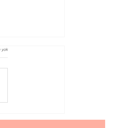
 yok
agog Danışmanlığı
Zaman Almalısınız?