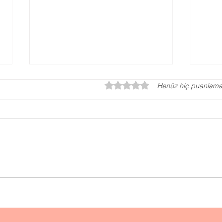
5 üzerinden 0 yıldız
Henüz hiç puanlama
Otizm Testi, Otizm
Ped
Değerlendirme Testi
Ne 