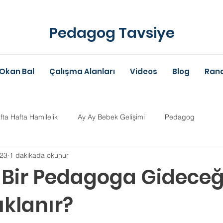
Pedagog Tavsiye
Okan Bal
Çalışma Alanları
Videos
Blog
Rand
fta Hafta Hamilelik
Ay Ay Bebek Gelişimi
Pedagog
23
1 dakikada okunur
Anne-Baba Eğitimi
Dil Gelişimi
Çocuk Psikolojisi
Çoc
Bir Pedagoga Gideceğ
ıklanır?
im Danışmanlığı
Aile Danışmanlığı
Psikolojik Danışman