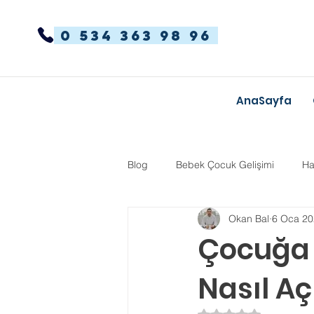
0 534 363 98 96
AnaSayfa
Blog
Bebek Çocuk Gelişimi
Ha
Okan Bal
6 Oca 20
Dikkat Dağınıklığı Hiperaktivite
Çocuğa 
Nasıl Aç
Kekemelik
TYT-AYT
Eğit