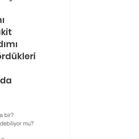
ı 
kit 
ımı 
rdükleri 
da 
 bir? 
debiliyor mu? 