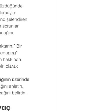
, üzdüğünde 
Boşanma Danışmanlığı
lemeyin. 
endişelendiren 
 sorunlar 
acağını 
tarın.” Bir 
pedagog” 
um hakkında 
i olarak 
ğının üzerinde 
ını anlatın. 
ğını belirtin. 
yaç 