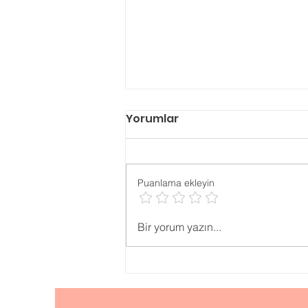
Yorumlar
Puanlama ekleyin
Psikolojik ONLİNE TESTLER
Bir yorum yazın...