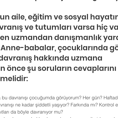
 aile, eğitim ve sosyal hayatın
ranış ve tutumları varsa hiç va
n uzmandan danışmanlık yard
. Anne-babalar, çocuklarında gö
r davranış hakkında uzmana 
önce şu soruların cevaplarını 
melidir:
la bu davranışı çocuğumda görüyorum? Her gün? Haftada
anışı ne kadar şiddetli yaşıyor? Farkında mı? Kontrol e
ları da böyle davranıyor mu? 