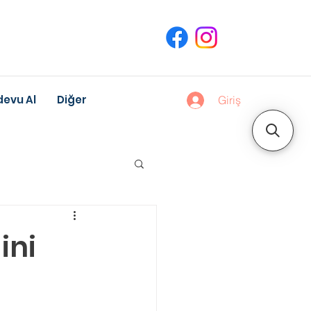
evu Al
Diğer
Giriş
uk Gelişimi
ini
Meslek Danışmanlığı