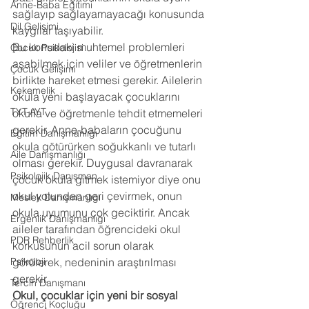
Anne-Baba Eğitimi
sağlayıp sağlayamayacağı konusunda 
Dil Gelişimi
kaygılar taşıyabilir.
Bu konudaki muhtemel problemleri 
Çocuk Psikolojisi
aşabilmek için veliler ve öğretmenlerin 
Çocuk Gelişimi
birlikte hareket etmesi gerekir. Ailelerin 
Kekemelik
okula yeni başlayacak çocuklarını 
TYT-AYT
okulla ve öğretmenle tehdit etmemeleri 
gerekir. Anne-babaların çocuğunu 
Eğitim Danışmanlığı
okula götürürken soğukkanlı ve tutarlı 
Aile Danışmanlığı
olması gerekir. Duygusal davranarak 
Psikolojik Danışman
çocuk okula gitmek istemiyor diye onu 
okul yolundan geri çevirmek, onun 
Meslek Danışmanlığı
okula uyumunu çok geciktirir. Ancak 
Ergenlik Danışmanlığı
aileler tarafından öğrencideki okul 
PDR Rehberlik
korkusunun acil sorun olarak 
Psikoloji
görülerek, nedeninin araştırılması 
gerekir.
Tercih Danışmanı
Okul, çocuklar için yeni bir sosyal 
Öğrenci Koçluğu