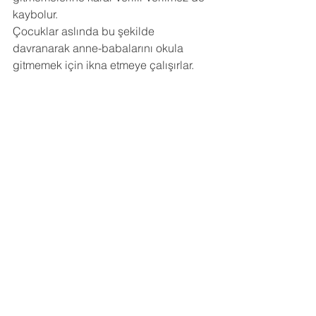
kaybolur.
Çocuklar aslında bu şekilde 
davranarak anne-babalarını okula 
gitmemek için ikna etmeye çalışırlar. 
Aileleri onlara ?Tamam, bugün okula 
gitmeyebilirsin. derse, çocuktaki 
psikosomatik olan bu sorunlar 
birdenbire ortadan kalktığı, ağrıların 
geçtiği görülür. Ancak çocuğun evde 
kalması uzadıkça okula başlaması da 
güçleşir. Yatışsın, düzelir, sonra 
göndeririz, iyileşince göndeririz.? 
şeklindeki yaklaşımlar sorunun 
çözümünü oldukça zorlaştırır.
Okul fobisi yaşayan çocuklar için 
sadece okula gitmek sorundur. Bu 
çocuklar evde kaldıkları sürece 
hayatlarından memnundurlar. Hiçbir 