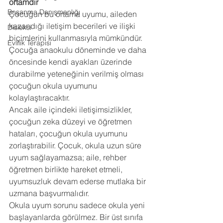
ortamdır
Boşanma Danışmanlığı
Çocuğun bu ortama uyumu, aileden 
kazandığı iletişim becerileri ve ilişki 
Disleksi
biçimlerini kullanmasıyla mümkündür. 
Evlilik Terapisi
Çocuğa anaokulu döneminde ve daha 
öncesinde kendi ayakları üzerinde 
durabilme yeteneğinin verilmiş olması 
çocuğun okula uyumunu 
kolaylaştıracaktır.
Ancak aile içindeki iletişimsizlikler, 
çocuğun zeka düzeyi ve öğretmen 
hataları, çocuğun okula uyumunu 
zorlaştırabilir. Çocuk, okula uzun süre 
uyum sağlayamazsa; aile, rehber 
öğretmen birlikte hareket etmeli, 
uyumsuzluk devam ederse mutlaka bir 
uzmana başvurmalıdır.
Okula uyum sorunu sadece okula yeni 
başlayanlarda görülmez. Bir üst sınıfa 