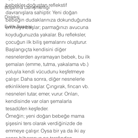
bebekler doğuştan reflekstif 
Boşanma Danışmanlığı
davranışlara sahiptir. Yeni doğan 
Disleksi
bebeğin dudaklarınıza dokunduğunda 
Evlilik Terapisi
emmeye başlar; parmağınızı avucuna 
koyduğunuzda yakalar. Bu refleksler, 
çocuğun ilk biliş şemalarını oluşturur. 
Başlangıçta kendisini diğer 
nesnelerden ayıramayan bebek, bu ilk 
şemaları (emme, tutma, yakalama vb.) 
yoluyla kendi vücudunu keşfetmeye 
çalışır. Daha sonra, diğer nesnelerle 
etkinliklere başlar. Çıngırak, fincan vb. 
nesneleri tutar, emer, vurur. Onları, 
kendisinde var olan şemalarla 
tesadüfen keşfeder. 
Örneğin; yeni doğan bebeğe mama 
şişesini ters olarak verdiğinizde de 
emmeye çalışır. Oysa bir ya da iki ay 