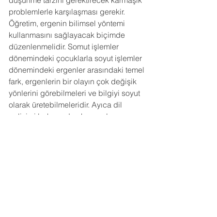
düşünme tarzını gerektirecek karmaşık 
problemlerle karşılaşması gerekir. 
Öğretim, ergenin bilimsel yöntemi 
kullanmasını sağlayacak biçimde 
düzenlenmelidir. Somut işlemler 
dönemindeki çocuklarla soyut işlemler 
dönemindeki ergenler arasındaki temel 
fark, ergenlerin bir olayın çok değişik 
yönlerini görebilmeleri ve bilgiyi soyut 
olarak üretebilmeleridir. Ayıca dil 
gelişimi bakımından kavramları 
atasözlerinin, deyimlerin 
anlaşılmasında artık problemleri yoktur. 
Ayrıca yazılı dilinde bir yetişkin kadar 
etkili olarak kullanabilirler. İlköğretimin 
6, 7 ve 8. sınıflarda ve lisede 
ergenlerin, analiz etme karşılaştırma 
soyut ilişkileri bulma özgün bir şey 
üretme, eleştirel düşünme gibi 