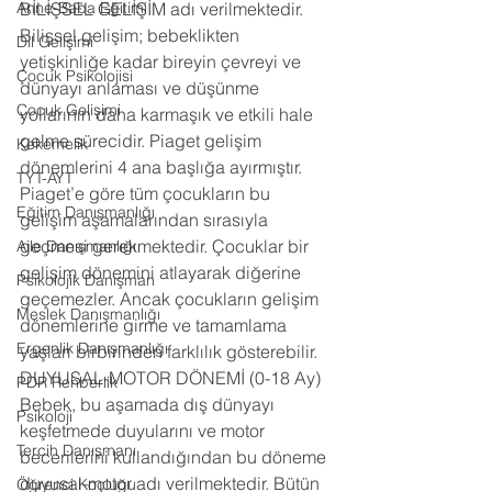
Anne-Baba Eğitimi
BİLİŞSEL GELİŞİM adı verilmektedir. 
Bilişsel gelişim; bebeklikten 
Dil Gelişimi
yetişkinliğe kadar bireyin çevreyi ve 
Çocuk Psikolojisi
dünyayı anlaması ve düşünme 
Çocuk Gelişimi
yollarının daha karmaşık ve etkili hale 
gelme sürecidir. Piaget gelişim 
Kekemelik
dönemlerini 4 ana başlığa ayırmıştır. 
TYT-AYT
Piaget’e göre tüm çocukların bu 
Eğitim Danışmanlığı
gelişim aşamalarından sırasıyla 
geçmesi gerekmektedir. Çocuklar bir 
Aile Danışmanlığı
gelişim dönemini atlayarak diğerine 
Psikolojik Danışman
geçemezler. Ancak çocukların gelişim 
Meslek Danışmanlığı
dönemlerine girme ve tamamlama 
Ergenlik Danışmanlığı
yaşları birbirinden farklılık gösterebilir. 
DUYUSAL-MOTOR DÖNEMİ (0-18 Ay) 
PDR Rehberlik
Bebek, bu aşamada dış dünyayı 
Psikoloji
keşfetmede duyularını ve motor 
Tercih Danışmanı
becerilerini kullandığından bu döneme 
duyusal-motor adı verilmektedir. Bütün 
Öğrenci Koçluğu