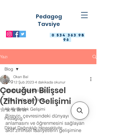
Pedagog
Tavsiye
0 534 363 98
96
Yazı
Blog
Okan Bal
Blog
12 Şub 2023
4 dakikada okunur
Çocuğun Bilişsel
Bebek Çocuk Gelişimi
(Zihinsel) Gelişimi
Hafta Hafta Hamilelik
Ay Ay Bebek Gelişimi
5 üzerinden NaN yıldız
Bireyin, çevresindeki dünyayı 
Pedagog
anlamasını ve öğrenmesini sağlayan 
Dikkat Dağınıklığı Hiperaktivite
aktif zihinsel faaliyetlerin gelişimine 