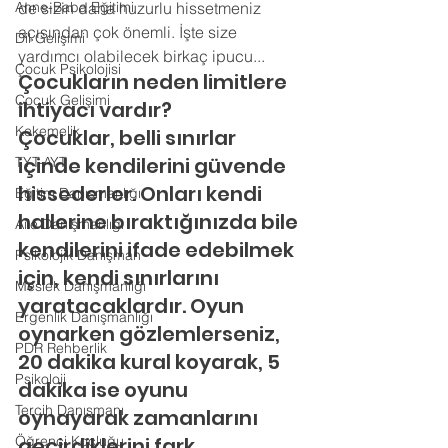
Anne-Baba Eğitimi
de sizin daha huzurlu hissetmeniz 
açısından çok önemli. İşte size 
Dil Gelişimi
yardımcı olabilecek birkaç ipucu... 
Çocuk Psikolojisi
Çocukların neden limitlere 
Çocuk Gelişimi
ihtiyacı vardır?
Kekemelik
Çocuklar, belli sınırlar 
içinde kendilerini güvende 
TYT-AYT
hissederler. Onları kendi 
Eğitim Danışmanlığı
hallerine bıraktığınızda bile 
Aile Danışmanlığı
kendilerini ifade edebilmek 
Psikolojik Danışman
için, kendi sınırlarını 
Meslek Danışmanlığı
yaratacaklardır. Oyun 
Ergenlik Danışmanlığı
oynarken gözlemlerseniz, 
PDR Rehberlik
20 dakika kural koyarak, 5 
Psikoloji
dakika ise oyunu 
Tercih Danışmanı
oynayarak zamanlarını 
Öğrenci Koçluğu
geçirdiklerini fark 