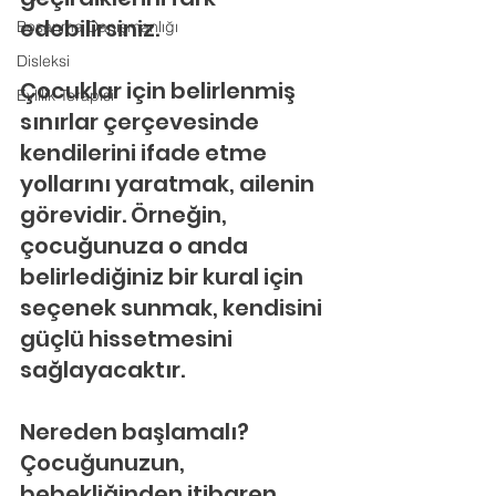
edebilirsiniz.
Boşanma Danışmanlığı
Disleksi
Çocuklar için belirlenmiş 
Evlilik Terapisi
sınırlar çerçevesinde 
kendilerini ifade etme 
yollarını yaratmak, ailenin 
görevidir. Örneğin, 
çocuğunuza o anda 
belirlediğiniz bir kural için 
seçenek sunmak, kendisini 
güçlü hissetmesini 
sağlayacaktır.
Nereden başlamalı?
Çocuğunuzun, 
bebekliğinden itibaren, 