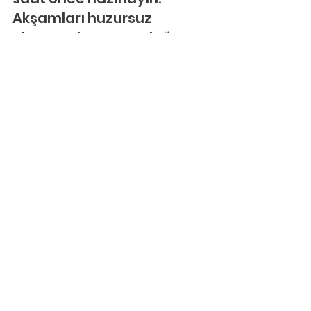
Akşamları huzursuz 
oluyorsa bu yorgunluğa 
bağlı olabilir ve yatak 
zamanı gelmiştir.
Başınızın arkasında 
gözünüz olsun
Ebeveyn olarak 
çocuğunuzun ne zaman 
yaramazlık yapacağına 
dair altıncı his oluşturmuş 
olmalısınız. Çoğu anne, 
çocukları sessizleştiğinde 
bir şeyler olacağını tahmin 
ettiklerini söylüyor.