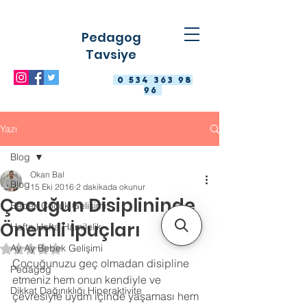
Pedagog
Tavsiye
0 534 363 98
96
Yazı
Blog
Okan Bal
Blog
15 Eki 2016
2 dakikada okunur
Çocuğun Disiplininde
Bebek Çocuk Gelişimi
Önemli İpuçları
Hafta Hafta Hamilelik
Ay Ay Bebek Gelişimi
5 üzerinden NaN yıldız
Çocuğunuzu geç olmadan disipline 
Pedagog
etmeniz hem onun kendiyle ve 
Dikkat Dağınıklığı Hiperaktivite
çevresiyle uyum içinde yaşaması hem 