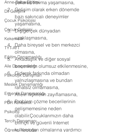
Anne-Baba Eğitimi
çekerek travma yaşamasına, 
Gelişim olarak erken dönemde 
Dil Gelişimi
bazı sakıncalı deneyimler 
Çocuk Psikolojisi
yaşamasına, 
Çocuk Gelişimi
Dış/gerçek dünyadan 
uzaklaşmasına, 
Kekemelik
Daha bireysel ve ben merkezci 
TYT-AYT
olmasına, 
Eğitim Danışmanlığı
Arkadaşlık ve diğer sosyal 
becerilerin olumsuz etkilenmesine, 
Aile Danışmanlığı
Giderek farkında olmadan 
Psikolojik Danışman
yalnızlaşmasına ve bundan 
Meslek Danışmanlığı
rahatsız olmamasına, 
Ergenlik Danışmanlığı
Ailevi ilişkilerin zayıflamasına, 
Problem çözme becerilerinin 
PDR Rehberlik
gelişmemesine neden 
Psikoloji
olabilir.Çocuklarımızın daha 
Tercih Danışmanı
bilinçli ve güvenli Internet 
kullanıcıları olmalarına yardımcı 
Öğrenci Koçluğu