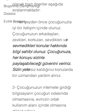
olacak bazı öneriler aşağıda 
Boşanma Danışmanlığı
sıralanmaktadır:
Disleksi
Evlilik Terapisi
1- Her şeyden önce çocuğunuzla 
iyi bir iletişim içinde olunuz. 
Çocuğunuzun arkadaşları, 
zevkleri, korkuları, sevdikleri v
e 
sevmedikleri konular hakkında 
bilgi sahibi olunuz. Çocuğunuza, 
her konuyu sizinle 
paylaşabileceği güvenini veriniz. 
Sizin yete
rsiz kaldığınız konularda 
bir uzmandan yardım alınız.
2- Çocuğunuzun internete girdiği 
bilgisayarın çocuğun odasında 
olmamasına, evinizin ortak 
kullanım alanı içinde olmasına 