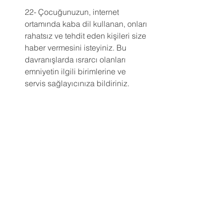
22- Çocuğunuzun, internet 
ortamında kaba dil kullanan, onları 
rahatsız ve tehdit eden kişileri size 
haber vermesini isteyiniz. Bu 
davranışlarda ısrarcı olanları 
emniyetin ilgili birimlerine ve 
servis sağlayıcınıza bildiriniz.
23- İnternet ve bilgisayar evinizde 
ya da çocuğunuzun okulunda 
yoksa ve çocuğunuz interneti 
başka bir yerde kullanmak 
zorunda ise bu yerin neresi 
olduğu hakkında bilgi sahibi 
olunuz. Sizin izniniz olmaksızın bu 
yerlere gitmemesi gerektiği 
konusunda çocuklarınızı uyarınız. 
Çocuklarınız için uygun olmayan 