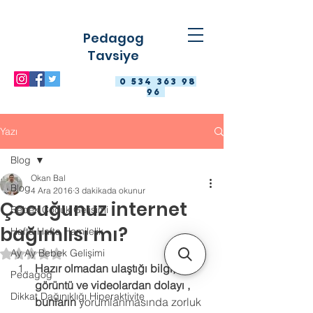
Pedagog
Tavsiye
0 534 363 98
96
Yazı
Blog
Okan Bal
Blog
4 Ara 2016
3 dakikada okunur
Çocuğunuz internet
Bebek Çocuk Gelişimi
bağımlısı mı?
Hafta Hafta Hamilelik
Ay Ay Bebek Gelişimi
5 üzerinden NaN yıldız
Hazır olmadan ulaştığı bilgi, 
Pedagog
görüntü ve videolardan dolayı , 
Dikkat Dağınıklığı Hiperaktivite
bunların 
yorumlanmasında zorluk 