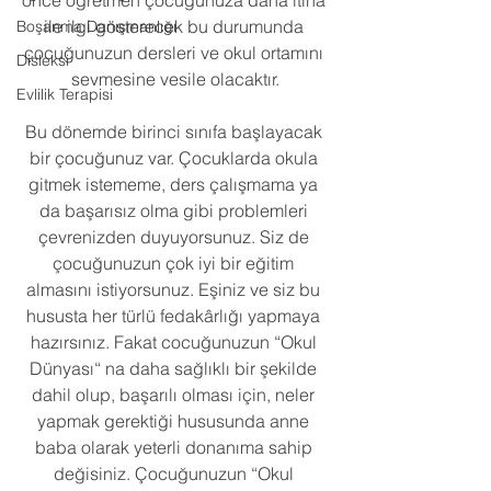
önce öğretmen çocuğunuza daha itina 
ile ilgi gösterecek bu durumunda 
Boşanma Danışmanlığı
çocuğunuzun dersleri ve okul ortamını 
Disleksi
sevmesine vesile olacaktır.
Evlilik Terapisi
Bu dönemde birinci sınıfa başlayacak 
bir çocuğunuz var. Çocuklarda okula 
gitmek istememe, ders çalışmama ya 
da başarısız olma gibi problemleri 
çevrenizden duyuyorsunuz. Siz de 
çocuğunuzun çok iyi bir eğitim 
almasını istiyorsunuz. Eşiniz ve siz bu 
hususta her türlü fedakârlığı yapmaya 
hazırsınız. Fakat cocuğunuzun “Okul 
Dünyası“ na daha sağlıklı bir şekilde 
dahil olup, başarılı olması için, neler 
yapmak gerektiği hususunda anne 
baba olarak yeterli donanıma sahip 
değisiniz. Çocuğunuzun “Okul 