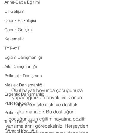
Anne-Baba Eğitimi
Dil Gelişimi
Çocuk Psikolojisi
Çocuk Gelişimi
Kekemelik
TYT-AYT
Eğitim Danışmanlığı
Aile Danışmanlığı
Psikolojik Danışman
Meslek Danışmanlığı
Okul hayatı boyunca çocuğunuza 
Ergenlik Danışmanlığı
yapacağınız en büyük iyilik onun 
PDR Rehberlik
öğretmeniyle ilişki ve dostluk 
kurmanızdır. Bu dostluğun 
Psikoloji
çocuğunuzun eğitim hayatına pozitif 
Tercih Danışmanı
yansımalarını göreceksiniz. Herşeyden 
Öğrenci Koçluğu