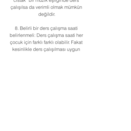
cıstak” bir müzik eşliğinde ders 
çalışılsa da verimli olmak mümkün 
değildir.
8. Belirli bir ders çalışma saati 
belirlenmeli: Ders çalışma saati her 
çocuk için farklı farklı olabilir. Fakat 
kesinlikle ders çalışılması uygun 
olmayan bir zaman vardır o da okuldan 
geldiğinde çalışmaktır. Çocuğun 
dinlenip zihnen boşaldıktan çalışması 
durumunda verimlilik ortaya çıkar.
Okan Bal
Uzman Psikolojik Danışman
Eğitim ve Öğrenci Danışmanı
Profesyonel Eğitim ve Öğrenci 