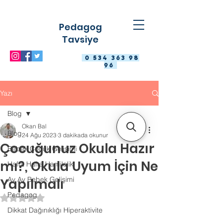
Pedagog
Tavsiye
0 534 363 98
96
Yazı
Blog
Okan Bal
Blog
24 Ağu 2023
3 dakikada okunur
Çocuğunuz Okula Hazır
Bebek Çocuk Gelişimi
mı?, Okula Uyum İçin Ne
Hafta Hafta Hamilelik
Ay Ay Bebek Gelişimi
Yapılmalı
Pedagog
5 üzerinden NaN yıldız
Dikkat Dağınıklığı Hiperaktivite