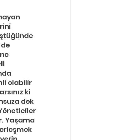
Boşanma Danışmanlığı
mayan 
ini 
üştüğünde 
 de 
ne 
i 
nda 
 olabilir 
rsınız ki 
nsuza dek 
öneticiler 
ir. Yaşama 
erleşmek 
erin. 