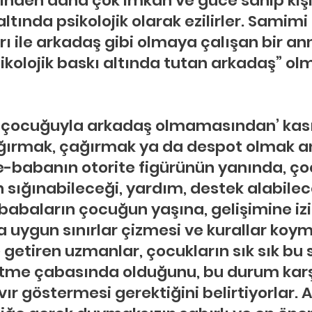
inden daha çok imkan ve güce sahip kişil
altında psikolojik olarak ezilirler. Samimi
rı ile arkadaş gibi olmaya çalışan bir a
ikolojik baskı altında tutan arkadaş” ol
çocuğuyla arkadaş olmamasından’ kasıt 
ağırmak, çağırmak ya da despot olmak a
e-babanın otorite figürünün yanında, ç
 sığınabileceği, yardım, destek alabilece
 babaların çocuğun yaşına, gelişimine iz
a uygun sınırlar çizmesi ve kurallar koym
e getiren uzmanlar, çocukların sık sık bu s
 etme çabasında olduğunu, bu durum kar
avır göstermesi gerektiğini belirtiyorlar. 