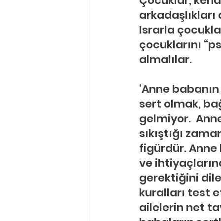
Çocuklar, kend
arkadaşlıkları 
Israrla çocukla
çocuklarını “ps
almalılar.
‘Anne babanın 
sert olmak, b
gelmiyor.  Ann
sıkıştığı zaman
figürdür. Anne
ve ihtiyaçların
gerektiğini dil
kuralları test
ailelerin net t