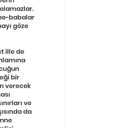
erin 
 olamazlar. 
nne-babalar 
mayı göze 
ille de 
nlamına 
ocuğun 
ği bir 
in verecek 
ası 
ınırları ve 
şısında da 
Anne 