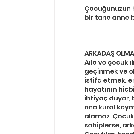
Çocuğunuzun ha
bir tane anne 
ARKADAŞ OLMA
Aile ve çocuk i
geçinmek ve ol
istifa etmek, 
hayatının hiçb
ihtiyaç duyar,
ona kural koym
alamaz. Çocukla
sahiplerse, ark