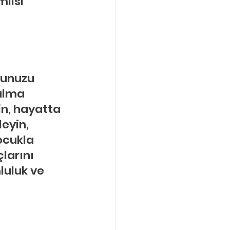
mlisi
ğunuzu 
ulma 
in, hayatta 
eyin, 
ocukla 
çlarını 
luluk ve 
 