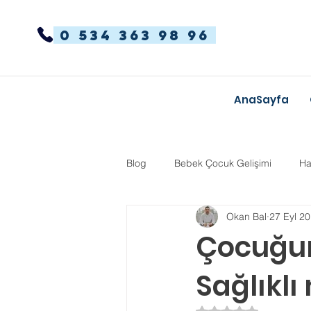
0 534 363 98 96
AnaSayfa
Blog
Bebek Çocuk Gelişimi
Ha
Okan Bal
27 Eyl 2
Dikkat Dağınıklığı Hiperaktivite
Çocuğu
Sağlıklı
Kekemelik
TYT-AYT
Eğit