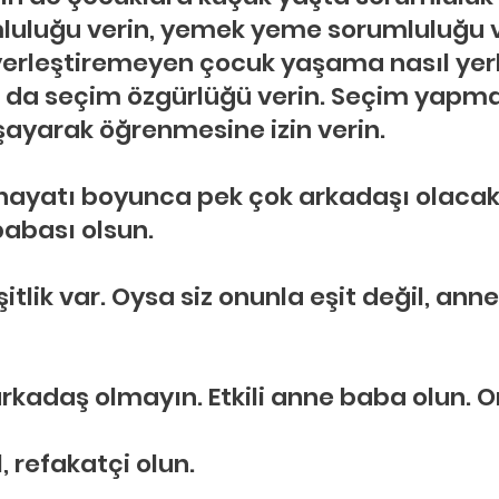
uluğu verin, yemek yeme sorumluluğu ver
yerleştiremeyen çocuk yaşama nasıl yer
 da seçim özgürlüğü verin. Seçim yapmak
aşayarak öğrenmesine izin verin.
yatı boyunca pek çok arkadaşı olacak, i
babası olsun.
itlik var. Oysa siz onunla eşit değil, anne
kadaş olmayın. Etkili anne baba olun. On
, refakatçi olun.