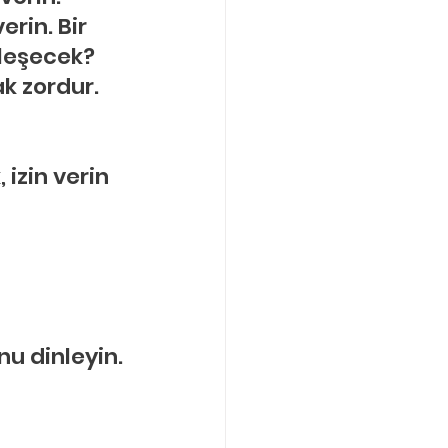
in. Bir 
leşecek? 
 zordur. 
zin verin 
 
u dinleyin.