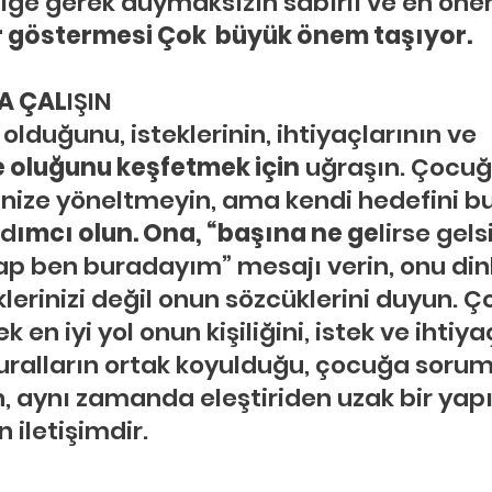
liğe gerek duymaksızın sabırlı ve en öne
vır göstermesi Çok  büyük önem taşıyor.
A ÇAL
IŞIN
 olduğunu, isteklerinin, ihtiyaçlarının ve 
e oluğunu keşfetmek için
 uğraşın. Çocu
inize yöneltmeyin, ama kendi hedefini b
rd
ımcı olun. Ona, “başına ne ge
lirse gels
p ben buradayım” mesajı verin, onu dinl
erinizi değil onun sözcüklerini duyun. Ç
ek en iyi yol onun kişiliğini, istek ve ihtiya
kuralların ortak koyulduğu, çocuğa sorum
n, aynı zamanda eleştiriden uzak bir yapı
n iletişimdir.