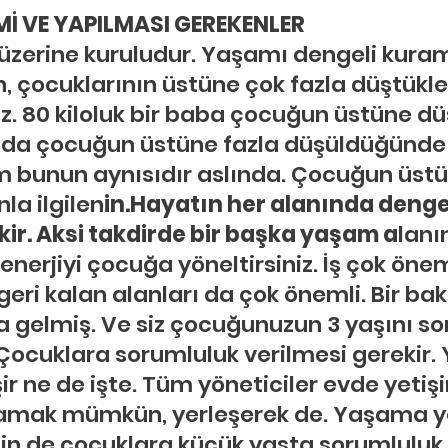
ldız
İ VE YAPILMASI GEREKENLER
hberlik
Psikoloji
Tercih Danışmanı
Öğrenci Koçluğu
zerine kuruludur. Yaşamı dengeli kura
, çocuklarının üstüne çok fazla düştükler
niz. 80 kiloluk bir baba çocuğun üstüne d
ında çocuğun üstüne fazla düşüldüğünde
 bunun aynısıdır aslında. Çocuğun üstü
la ilgilen
in.Hayatın her alanında dengel
r. Aksi takdirde bir başka yaşam a
lanı
rjiyi çocuğa yöneltirsiniz. İş çok önemli
i kalan alanları da çok önemli. Bir baka
a gelmiş. Ve siz çocuğunuzun 3 yaşını so
Çocuklara sorumluluk verilmesi gerekir. Y
ir ne de işte. Tüm yöneticiler evde yetiş
aşamak mümkün, yerleşerek de. Yaşama y
çin de çocuklara küçük yaşta sorumluluk v