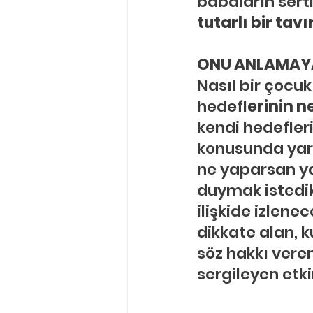
babaların sert
tutarlı bir ta
ONU ANLAMAY
Nasıl bir çocuk
hedefl
erinin n
kendi hedefler
konusunda ya
ne yaparsan ya
duymak istedikl
ilişkide izlenec
dikkate alan, 
söz hakkı vere
sergileyen etki