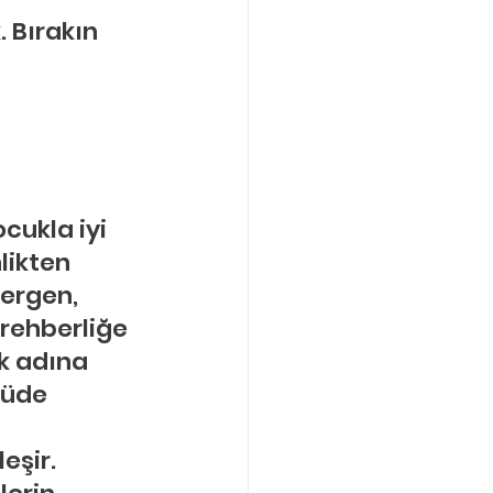
Bırakın 
cukla iyi 
ikten 
ergen, 
rehberliğe 
k adına 
çüde 
eşir. 