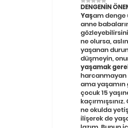
5 üzerinden NaN yı
DENGENİN ÖNEM
Ergenlik Danışmanlığı
PDR Re
Yaş
am denge ü
anne babaların
Disleksi
Evlilik Terapisi
gözleyebilirsi
ne olursa, asl
yaşanan durum
düşmeyin, onun
yaşamak gereki
harcanmayan ene
ama yaşamın ger
çocuk 15 yaşın
kaçırmışsınız. 
ne okulda yetiş
ilişerek de y
lazım. Bunun i