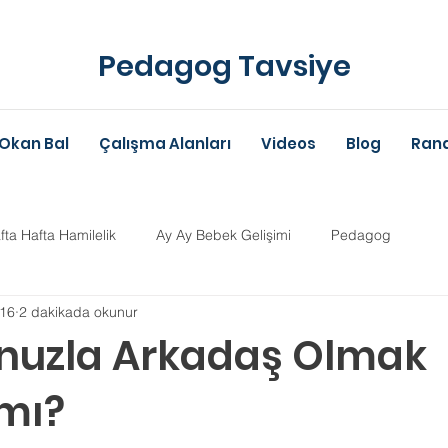
Pedagog Tavsiye
Okan Bal
Çalışma Alanları
Videos
Blog
Rand
fta Hafta Hamilelik
Ay Ay Bebek Gelişimi
Pedagog
016
2 dakikada okunur
Anne-Baba Eğitimi
Dil Gelişimi
Çocuk Psikolojisi
Çoc
nuzla Arkadaş Olmak
 mı?
im Danışmanlığı
Aile Danışmanlığı
Psikolojik Danışman