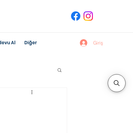
evu Al
Diğer
Giriş
uk Gelişimi
Meslek Danışmanlığı