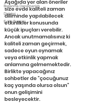
Aşağıda yer alan öneriler 
Boşanma Danışmanlığı
size evde kaliteli zaman 
Disleksi
diliminde yapılabilecek 
Evlilik Terapisi
etkinlikler konusunda 
küçük ipuçları verebilir. 
Ancak unutmamalısınız ki 
kaliteli zaman geçirmek, 
sadece oyun oynamak 
veya etkinlik yapmak 
anlamına gelmemektedir. 
Birlikte yapacağınız 
sohbetler de “çocuğunuz 
kaç yaşında olursa olsun” 
onun gelişimini 
besleyecektir.