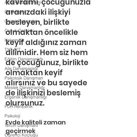
kavramı, çocuğunuzla 
Anne-Baba Eğitimi
aranızdaki ilişkiyi 
Dil Gelişimi
besleyen, birlikte 
Çocuk Psikolojisi
olmaktan öncelikle 
Çocuk Gelişimi
Kekemelik
keyif aldığınız zaman 
TYT-AYT
dilimidir. Hem siz hem 
Eğitim Danışmanlığı
de çocuğunuz, birlikte 
Aile Danışmanlığı
olmaktan keyif 
Psikolojik Danışman
alırsınız ve bu sayede 
Meslek Danışmanlığı
de ilişkinizi beslemiş 
Ergenlik Danışmanlığı
olursunuz.
PDR Rehberlik
Psikoloji
Evde kaliteli zaman 
Tercih Danışmanı
geçirmek
Öğrenci Koçluğu