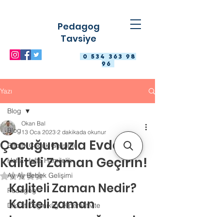
Pedagog
Tavsiye
0 534 363 98
96
Yazı
Blog
Okan Bal
Blog
13 Oca 2023
2 dakikada okunur
Çocuğunuzla Evde
Bebek Çocuk Gelişimi
Kaliteli Zaman Geçirin!
Hafta Hafta Hamilelik
Ay Ay Bebek Gelişimi
5 üzerinden NaN yıldız
Kaliteli Zaman Nedir?
Pedagog
Kaliteli zaman 
Dikkat Dağınıklığı Hiperaktivite