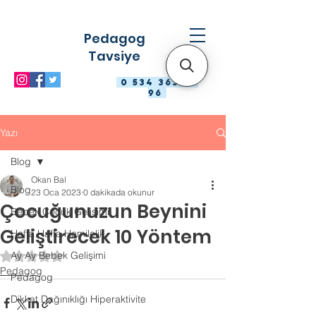
Pedagog
Tavsiye
0 534 363 98
96
Yazı
Blog
Okan Bal
Blog
23 Oca 2023
0 dakikada okunur
Çocuğunuzun Beynini
Bebek Çocuk Gelişimi
Geliştirecek 10 Yöntem
Hafta Hafta Hamilelik
Ay Ay Bebek Gelişimi
5 üzerinden NaN yıldız
Pedagog
Pedagog
Dikkat Dağınıklığı Hiperaktivite