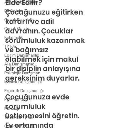
Elde Edilir?
Anne-Baba Eğitimi
Çocuğunuzu eğitirken 
Dil Gelişimi
kararlı ve adil 
Çocuk Psikolojisi
Çocuk Gelişimi
davranın. Çocuklar 
Kekemelik
sorumluluk kazanmak 
TYT-AYT
ve bağımsız 
Eğitim Danışmanlığı
olabilmek için makul 
Aile Danışmanlığı
bir disiplin anlayışına 
Psikolojik Danışman
gereksinim duyarlar.
Meslek Danışmanlığı
Ergenlik Danışmanlığı
Çocuğunuza evde 
PDR Rehberlik
sorumluluk 
Psikoloji
üstlenmesini öğretin. 
Tercih Danışmanı
Ev ortamında 
Öğrenci Koçluğu