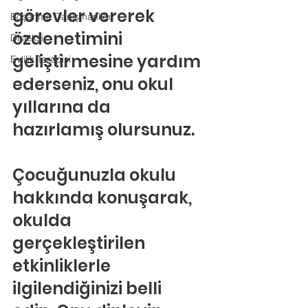
görevler vererek 
Boşanma Danışmanlığı
özdenetimini 
Disleksi
geliştirmesine yardım 
Evlilik Terapisi
ederseniz, onu okul 
yıllarına da 
hazırlamış olursunuz.
Çocuğunuzla okulu 
hakkında konuşarak, 
okulda 
gerçekleştirilen 
etkinliklerle 
ilgilendiğinizi belli 