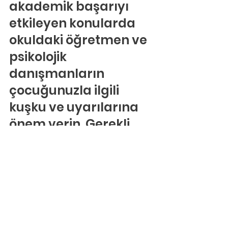
akademik başarıyı 
etkileyen konularda 
okuldaki öğretmen ve 
psikolojik 
danışmanların 
çocuğunuzla ilgili 
kuşku ve uyarılarına 
önem verin. Gerekli 
durumlarda 
uzmanlara başvurun.
Tatil günlerini, 
çocuğunuzun okulda 
neden zorlandığını 