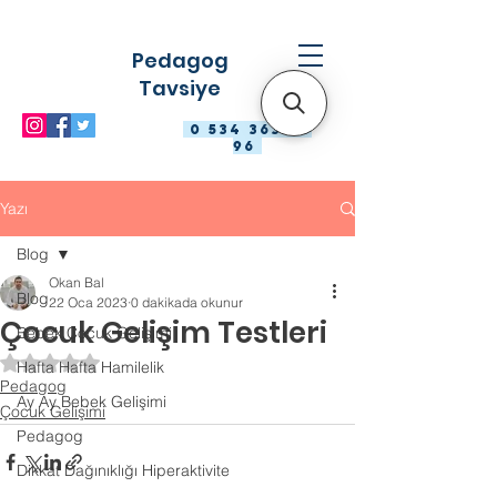
Pedagog
Tavsiye
0 534 363 98
96
Yazı
Blog
Okan Bal
Blog
22 Oca 2023
0 dakikada okunur
Çocuk Gelişim Testleri
Bebek Çocuk Gelişimi
5 üzerinden NaN yıldız
Hafta Hafta Hamilelik
Pedagog
Ay Ay Bebek Gelişimi
Çocuk Gelişimi
Pedagog
Dikkat Dağınıklığı Hiperaktivite