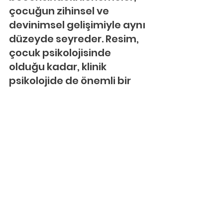
çocuğun zihinsel ve 
devinimsel gelişimiyle aynı 
düzeyde seyreder. Resim, 
çocuk psikolojisinde 
olduğu kadar, klinik 
psikolojide de önemli bir 
yere sahiptir. Klinik 
psikolojide hem tanı 
koymada hem de tedavi 
sürecinde çocuk 
resimlerinden 
yararlanılmaktadır.
Çocuk resimleri 
değerlendirilirken şu 
ölçütlere dikkat edilmelidir: