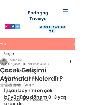
Pedagog
Tavsiye
0 534 363 98
96
Yazı
Blog
Okan Bal
Blog
7 Şub 2023
5 dakikada okunur
Çocuk Gelişimi
Bebek Çocuk Gelişimi
Aşamaları Nelerdir?
Hafta Hafta Hamilelik
Ay Ay Bebek Gelişimi
5 üzerinden NaN yıldız
İnsan beynini en çok 
Pedagog
büyüdüğü dönem 0-3 yaş 
Dikkat Dağınıklığı Hiperaktivite
arasıdır.