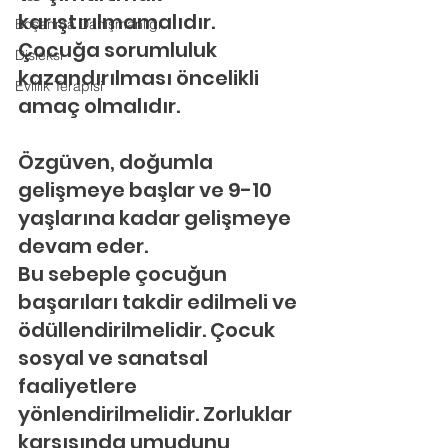
karıştırılmamalıdır. 
Boşanma Danışmanlığı
Çocuğa sorumluluk 
Disleksi
kazandırılması öncelikli 
Evlilik Terapisi
amaç olmalıdır.
Özgüven, doğumla 
gelişmeye başlar ve 9-10 
yaşlarına kadar gelişmeye 
devam eder.
Bu sebeple çocuğun 
başarıları takdir edilmeli ve 
ödüllendirilmelidir. Çocuk 
sosyal ve sanatsal 
faaliyetlere 
yönlendirilmelidir. Zorluklar 
karşısında umudunu 