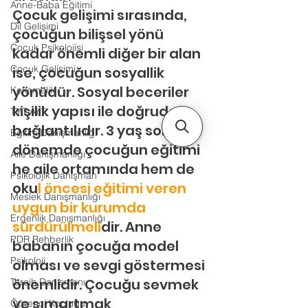
Anne-Baba Eğitimi
Çocuk gelişimi sırasında, 
Dil Gelişimi
çocuğun bilişsel yönü 
Çocuk Psikolojisi
kadar önemli diğer bir alan 
Çocuk Gelişimi
ise, çocuğun sosyallik 
yönüdür. Sosyal beceriler 
Kekemelik
kişilik yapısı ile doğrudan 
TYT-AYT
bağlantılıdır. 3 yaş sonrası 
Eğitim Danışmanlığı
dönemde çocuğun eğitimi 
Aile Danışmanlığı
he aile ortamında hem de 
Psikolojik Danışman
oku
l öncesi eğitimi veren 
Meslek Danışmanlığı
uygun bir kurumda 
Ergenlik Danışmanlığı
sürdürülmeli
dir. Anne 
PDR Rehberlik
babanın çocuğa model 
Psikoloji
olması ve sevgi göstermesi 
önemlidir. Çocuğu sevmek 
Tercih Danışmanı
ve şımartmak 
Öğrenci Koçluğu