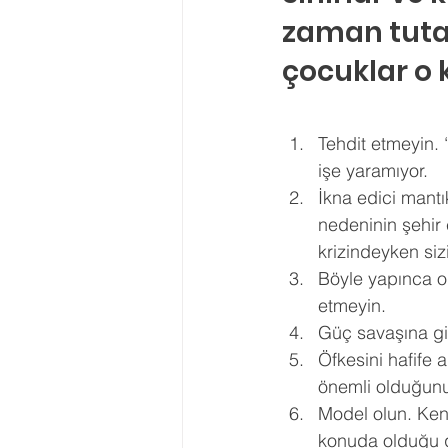
zaman tutar
çocuklar o 
Tehdit etmeyin. 
işe yaramıyor. 
İkna edici mantı
nedeninin şehir
krizindeyken siz
Böyle yapınca o
etmeyin. 
Güç savaşına gi
Öfkesini hafife 
önemli olduğunu
Model olun. Kend
konuda olduğu gi