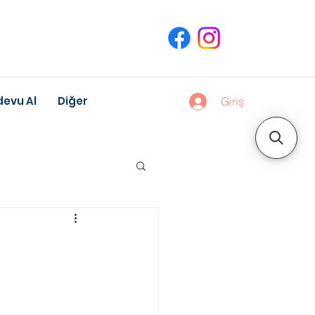
evu Al
Diğer
Giriş
uk Gelişimi
Meslek Danışmanlığı