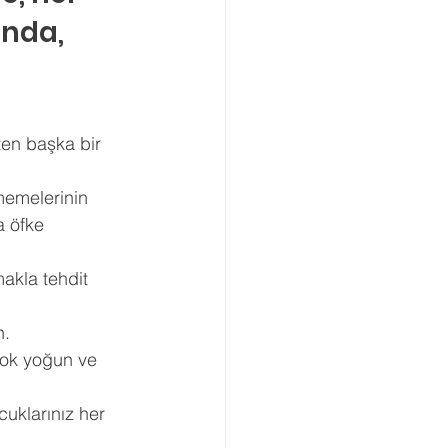
nda, 
ten başka bir 
memelerinin 
a öfke 
akla tehdit 
. 
çok yoğun ve 
uklarınız her 