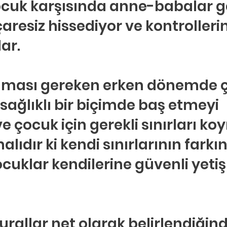
çocuk karşısında anne-babalar ge
hberlik
Psikoloji
Tercih Danışmanı
Öğrenci Koçluğu
çaresiz hissediyor ve kontrollerin
ar.
lması gereken erken dönemde 
sağlıklı bir biçimde baş etmeyi 
 çocuk için gerekli sınırları ko
ıdır ki kendi sınırlarının farkı
uklar kendilerine güvenli yetişk
kurallar net olarak belirlendiğind