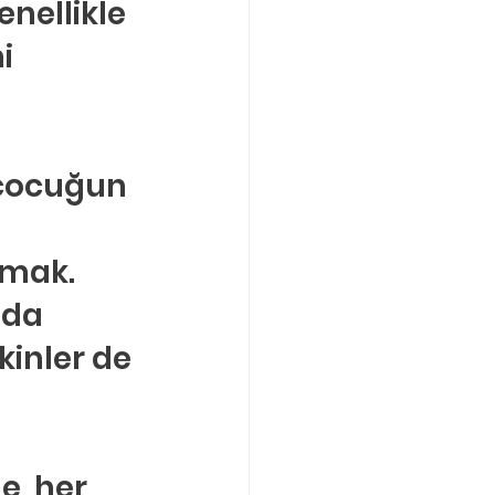
nellikle 
Boşanma Danışmanlığı
i 
çocuğun 
ymak. 
nda 
inler de 
e, her 