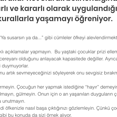
lı ve kararlı olarak uygulandığı
kurallarla yaşamayı öğreniyor.
“Ya susarsın ya da...” gibi cümleler öfkeyi alevlendirmek
klı açıklamalar yapmayın.  Bu yaştaki çocuklar prizi elle
 cereyanı olduğunu anlayacak kapasitede değiller. Ayrıc
i duymuyorlar. 
nu artık sevmeyeceğinizi söyleyerek onu sevgisiz bırakm
rmeyin. Çocuğun her yapmak istediğine “hayır” demeyin
almayın, gülmeyin. Onun için o an yaşanılan duyguların 
 unutmayın. 
i öfkenizle nasıl başa çıktığınızı gözlemleyin. Çünkü çoc
bi bu konuda da sizi örnek alıyor. 