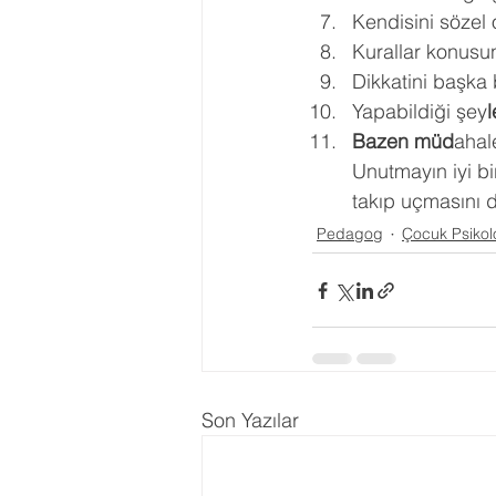
Kendisini sözel o
Kurallar konusund
Dikkatini başka 
Yapabildiği şey
l
Bazen müd
ahal
Unutmayın iyi b
takıp uçmasını d
Pedagog
Çocuk Psikolo
Son Yazılar