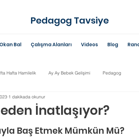
Pedagog Tavsiye
Okan Bal
Çalışma Alanları
Videos
Blog
Rand
fta Hafta Hamilelik
Ay Ay Bebek Gelişimi
Pedagog
2023
1 dakikada okunur
Anne-Baba Eğitimi
Dil Gelişimi
Çocuk Psikolojisi
Çoc
eden İnatlaşıyor?
ldız
im Danışmanlığı
Aile Danışmanlığı
Psikolojik Danışman
ıyla Baş Etmek Mümkün Mü? 