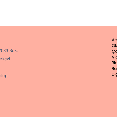
Otizm Testi, Otizm
Ped
Değerlendirme Testi
Ne 
An
Ok
2083 Sok.
Ça
Vi
rkezi
Bl
Ra
Di
ntep