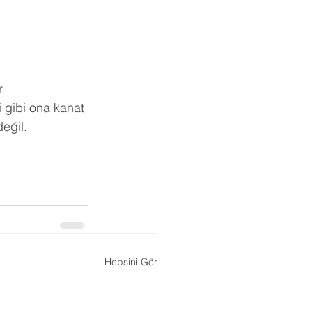
.
 gibi ona kanat 
eğil.
Hepsini Gör