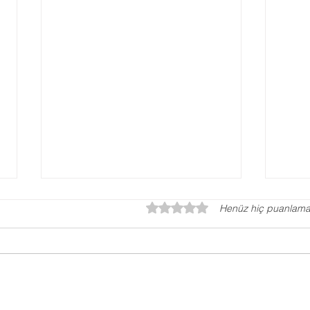
5 üzerinden 0 yıldız
Henüz hiç puanlama