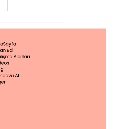
agog Danışmanlığı
Zaman Almalısınız?
aSayfa
an Bal
lışma Alanları
deos
og
ndevu Al
ğer