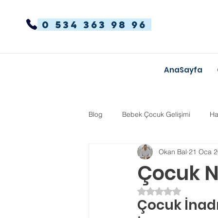
0 534 363 98 96
AnaSayfa
Blog
Bebek Çocuk Gelişimi
Ha
Okan Bal
21 Oca 
Dikkat Dağınıklığı Hiperaktivite
Çocuk N
5 üzerinden NaN yı
Kekemelik
TYT-AYT
Eğit
Çocuk İnad