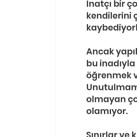
İnatçı bir 
Ergenlik Danışmanlığı
PDR Re
kendilerini 
kaybediyorl
Disleksi
Evlilik Terapisi
Ancak yapı
bu inadıyla 
öğrenmek ve
Unutulmamal
olmayan çoc
olamıyor.
Sınırlar ve 