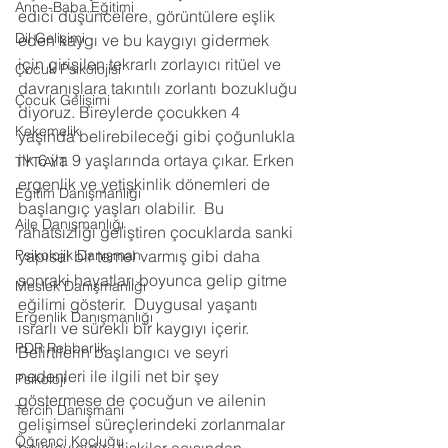
Anne-Baba Eğitimi
edici düşüncelere, görüntülere eşlik 
Dil Gelişimi
eden kaygı ve bu kaygıyı gidermek 
için girişilen tekrarlı zorlayıcı ritüel ve 
Çocuk Psikolojisi
davranışlara takıntılı zorlantı bozukluğu 
Çocuk Gelişimi
diyoruz. Bireylerde çocukken 4 
Kekemelik
yaşında belirebileceği gibi çoğunlukla 
ilk 6 ila 9 yaşlarında ortaya çıkar. Erken 
TYT-AYT
ergenlik ve yetişkinlik dönemleri de 
Eğitim Danışmanlığı
başlangıç yaşları olabilir.  Bu 
Aile Danışmanlığı
rahatsızlığı geliştiren çocuklarda sanki 
Psikolojik Danışman
yapısal bir temel varmış gibi daha 
sonraki hayatları boyunca gelip gitme 
Meslek Danışmanlığı
eğilimi gösterir.  Duygusal yaşantı 
Ergenlik Danışmanlığı
ısrarlı ve sürekli bir kaygıyı içerir.  
PDR Rehberlik
Belirtilerin başlangıcı ve seyri 
nedenleri ile ilgili net bir şey 
Psikoloji
göstermese de çocuğun ve ailenin 
Tercih Danışmanı
gelişimsel süreçlerindeki zorlanmalar 
Öğrenci Koçluğu