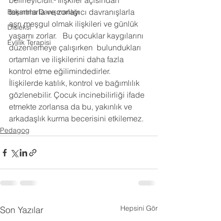
belirleyicidir.  İlişkiler açısından 
takıntılarla ve zorlayıcı davranışlarla 
Boşanma Danışmanlığı
aşrı meşgul olmak ilişkileri ve günlük 
Disleksi
yaşamı zorlar.   Bu çocuklar kaygılarını 
Evlilik Terapisi
düzenlemeye çalışırken  bulundukları 
ortamları ve ilişkilerini daha fazla 
kontrol etme eğilimindedirler.  
İlişkilerde katılık, kontrol ve bağımlılık 
gözlenebilir. Çocuk incinebilirliği ifade 
etmekte zorlansa da bu, yakınlık ve 
arkadaşlık kurma becerisini etkilemez.
Pedagog
Hepsini Gör
Son Yazılar