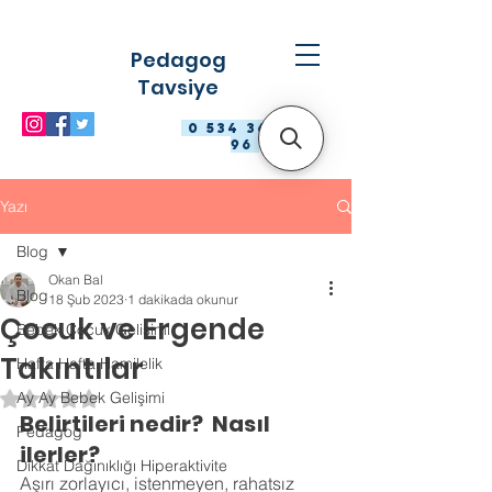
Pedagog
Tavsiye
0 534 363 98
96
Yazı
Blog
Okan Bal
Blog
18 Şub 2023
1 dakikada okunur
Çocuk ve Ergende
Bebek Çocuk Gelişimi
Takıntılar
Hafta Hafta Hamilelik
Ay Ay Bebek Gelişimi
5 üzerinden NaN yıldız
Belirtileri nedir?  Nasıl 
Pedagog
ilerler?
Dikkat Dağınıklığı Hiperaktivite
Aşırı zorlayıcı, istenmeyen, rahatsız 