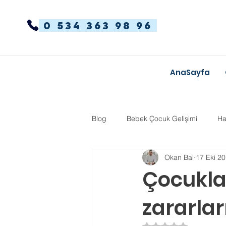
0 534 363 98 96
AnaSayfa
Blog
Bebek Çocuk Gelişimi
Ha
Okan Bal
17 Eki 2
Dikkat Dağınıklığı Hiperaktivite
Çocuklar
zararlar
Kekemelik
TYT-AYT
Eğit