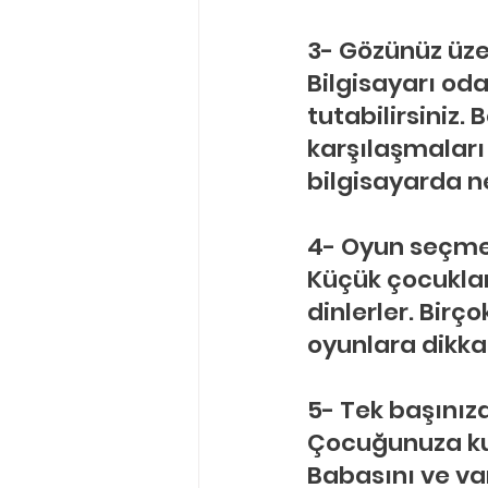
3- Gözünüz üze
Bilgisayarı od
tutabilirsiniz.
karşılaşmaları
bilgisayarda ne
4- Oyun seçme
Küçük çocuklar
dinlerler. Birço
oyunlara dikkat
5- Tek başınız
Çocuğunuza ku
Babasını ve va