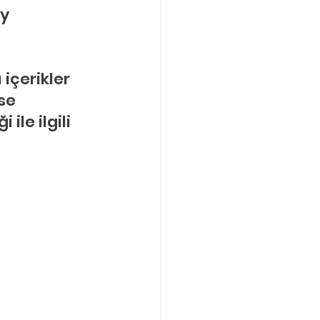
y 
içerikler 
se 
le ilgili 