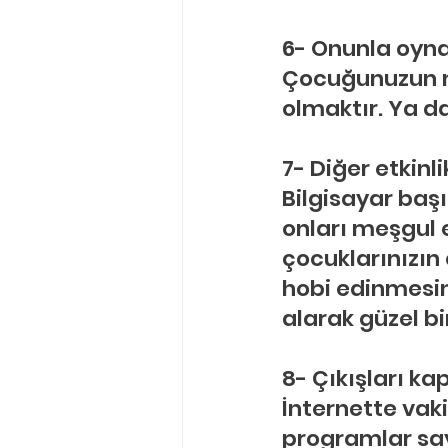
6- Onunla oyn
Çocuğunuzun ne
olmaktır. Ya da
7- Diğer etkinl
Bilgisayar baş
onları meşgul 
çocuklarınızın e
hobi edinmesini
alarak güzel bir
8- Çıkışları ka
İnternette vaki
programlar say