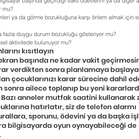
isayar başında geçirdiği vakit ödevlerini ya da diğer akt
r mu? 
eri ya da görme bozukluğuna karşı önlem almak için sık
 fazla duygu durum bozukluğu gösteriyor mu? 
iksel aktivitede bulunuyor mu?
arını kısıtlayın
kran başında ne kadar vakit geçirmesin
rar verdikten sonra planlamaya başlayabi
n çocuklarınızı karar sürecine dahil edeb
n sonra ailece toplanıp bu yeni kararlard
 Bazı anneler mutfak saatini kullanarak
larına hatırlatır, siz de telefon alarmı 
Kurallara, sporunu, ödevini ya da başka işl
nra bilgisayarda oyun oynayabileceği de 
.