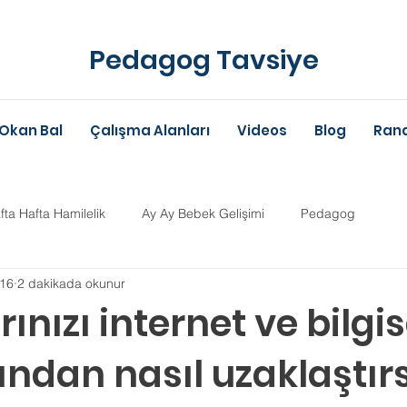
Pedagog Tavsiye
Okan Bal
Çalışma Alanları
Videos
Blog
Rand
fta Hafta Hamilelik
Ay Ay Bebek Gelişimi
Pedagog
016
2 dakikada okunur
Anne-Baba Eğitimi
Dil Gelişimi
Çocuk Psikolojisi
Çoc
ınızı internet ve bilgi
ından nasıl uzaklaştırs
im Danışmanlığı
Aile Danışmanlığı
Psikolojik Danışman