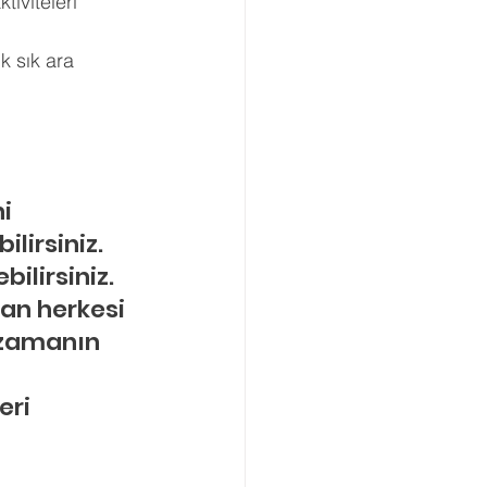
iviteleri 
 sık ara 
i 
lirsiniz. 
ilirsiniz. 
an herkesi 
 zamanın 
eri 