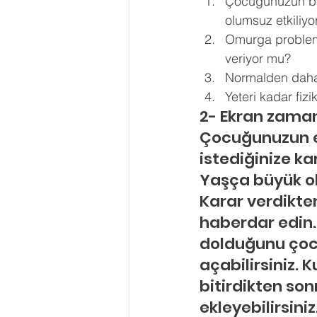
Çocuğunuzun bilg
olumsuz etkiliyo
Omurga probleml
veriyor mu? 
Normalden daha
Yeteri kadar fiz
2- Ekran zamanl
Çocuğunuzun e
istediğinize ka
Yaşça büyük ola
Karar verdikte
haberdar edin.
dolduğunu çocuk
açabilirsiniz. 
bitirdikten so
ekleyebilirsiniz