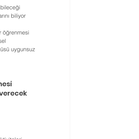
bileceği 
Boşanma Danışmanlığı
ını biliyor 
er öğrenmesi 
sel 
ötüsü uygunsuz 
esi 
 verecek 