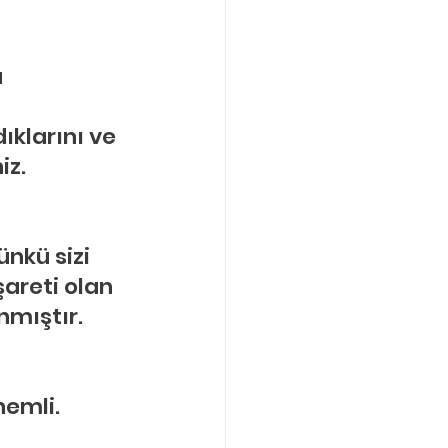
 
klarını ve 
iz.
nkü sizi 
şareti olan 
nmıştır.
emli. 