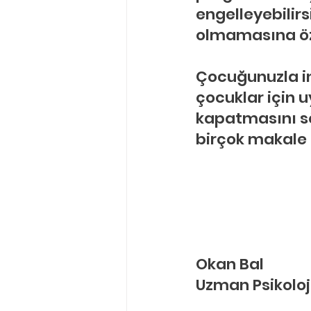
engelleyebilirsi
olmamasına öz
Çocuğunuzla in
çocuklar için u
kapatmasını söy
birçok makale b
Okan Bal
Uzman Psikoloji