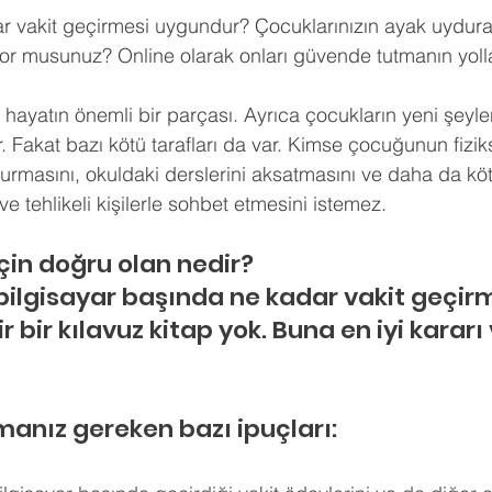
ldız
r vakit geçirmesi uygundur? Çocuklarınızın ayak uydura
hberlik
Psikoloji
Tercih Danışmanı
Öğrenci Koçluğu
yor musunuz? Online olarak onları güvende tutmanın yollar
 hayatın önemli bir parçası. Ayrıca çocukların yeni şeyl
r. Fakat bazı kötü tarafları da var. Kimse çocuğunun fizik
durmasını, okuldaki derslerini aksatmasını ve daha da k
ve tehlikeli kişilerle sohbet etmesini istemez.
çin doğru olan nedir?
lgisayar başında ne kadar vakit geçirm
r bir kılavuz kitap yok. Buna en iyi kararı
manız gereken bazı ipuçları: