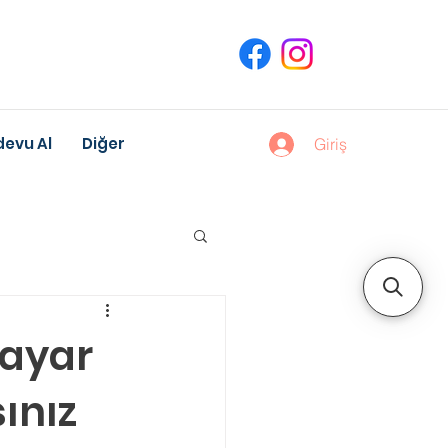
evu Al
Diğer
Giriş
uk Gelişimi
sayar
ınız
Meslek Danışmanlığı