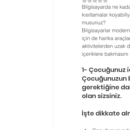
5 üzerinden NaN yı
Bilgisayarda ne kada
Ergenlik Danışmanlığı
PDR Re
kısıtlamalar koyabili
musunuz?
Bilgisayarlar modern
Disleksi
Evlilik Terapisi
için de harika araçla
aktivitelerden uzak 
içeriklere bakmasını 
1- Çocuğunuz i
Çocuğunuzun bi
gerektiğine dai
olan sizsiniz.
İşte dikkate al