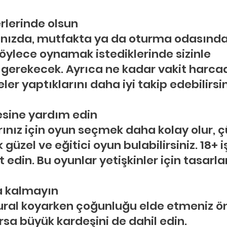
rlerinde olsun
anızda, mutfakta ya da oturma odasında
 Böylece oynamak istediklerinde sizinle 
 gerekecek. Ayrıca ne kadar vakit harcadı
ler yaptıklarını daha iyi takip edebilirsin
sine yardım edin
ınız için oyun seçmek daha kolay olur, çü
k güzel ve eğitici oyun bulabilirsiniz. 18+ i
 edin. Bu oyunlar yetişkinler için tasarla
a kalmayın
ral koyarken çoğunluğu elde etmeniz ön
rsa büyük kardeşini de dahil edin.