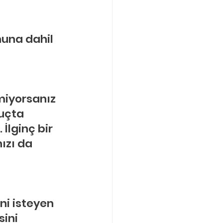
una dahil 
miyorsanız 
uçta 
İlginç bir 
ızı da 
ni isteyen 
ini 