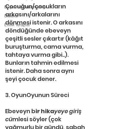
Çocuğun/çocukların 
Boşanma Danışmanlığı
arkasını/arkalarını 
Disleksi
dönmesi istenir. O arkasını 
Evlilik Terapisi
döndüğünde ebeveyn 
çeşitli sesler çıkartır (kâğıt 
buruşturma, cama vurma, 
tahtaya vurma gibi..). 
Bunların tahmin edilmesi 
istenir. Daha sonra aynı 
şeyi çocuk dener.
3. OyunOyunun Süreci
Ebeveyn b
ir hika
yeye giriş 
cü
mlesi söyler (çok 
yağmurlu bir gündü, sabah 