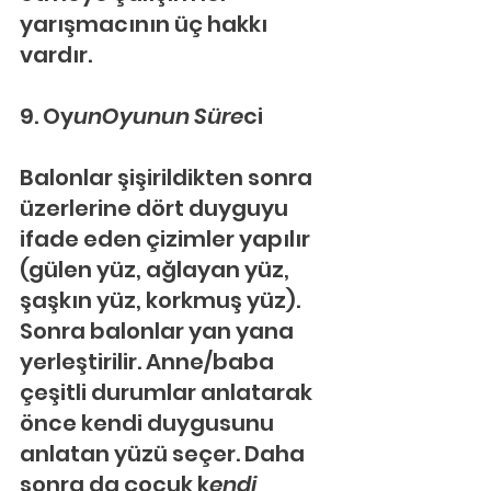
yarışmacının üç hakkı 
vardır.
9. Oy
unOyunun Süre
ci
Balonlar şişirildikten sonra 
üzerlerine dört duyguyu 
ifade eden çizimler yapılır 
(gülen yüz, ağlayan yüz, 
şaşkın yüz, korkmuş yüz). 
Sonra balonlar yan yana 
yerleştirilir. Anne/baba 
çeşitli durumlar anlatarak 
önce kendi duygusunu 
anlatan yüzü seçer. Daha 
sonra da çocuk k
endi 