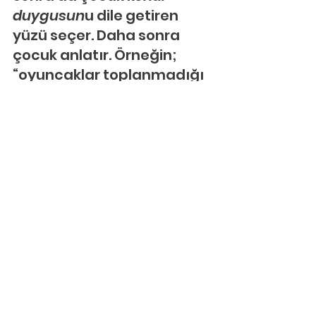
duygusun
u dile getiren 
yüzü seçer. Daha sonra 
çocuk anlatır. Örneğin; 
“oyuncaklar toplanmadığı 
zaman ben kendimi balon 
gibi hissediyorum. Sen 
kendini nasıl 
hissediyorsun?”, şeklinde 
sorular yöneltilebilir. Aynı 
etkinlik okunan bir hikaye 
ile de yapılabilir.
10. OyunOyunun Süreci
Poşetin içine çocuğun 
günlük hayatında gördüğü, 