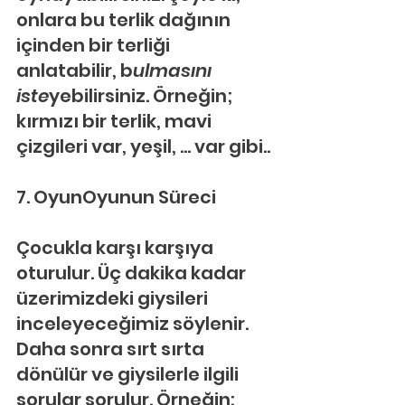
onlara bu terlik dağının 
içinden bir terliği 
anlatabilir, b
ulmasını 
iste
yebilirsiniz. Örneğin; 
kırmızı bir terlik, mavi 
çizgileri var, yeşil, … var gibi..
7. OyunOyunun Süreci
Çocukla karşı karşıya 
oturulur. Üç dakika kadar 
üzerimizdeki giysileri 
inceleyeceğimiz söylenir. 
Daha sonra sırt sırta 
dönülür ve giysilerle ilgili 
sorular sorulur. Örneğin: 