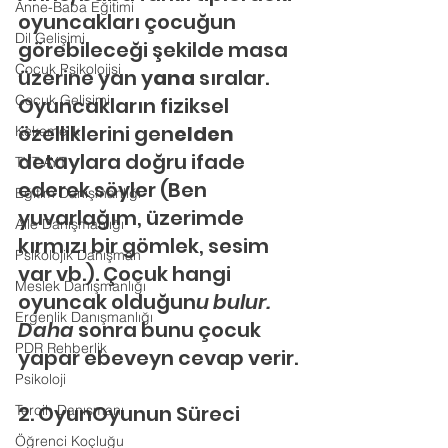
Anne-Baba Eğitimi
oyuncakları çocuğun 
Dil Gelişimi
görebileceği şekilde masa 
Çocuk Psikolojisi
üzerine yan y
ana 
sıralar. 
Çocuk Gelişimi
Oyuncakların fiziksel 
özelliklerini gen
elden 
Kekemelik
detaylara doğru ifade 
TYT-AYT
ederek söyler (Ben 
Eğitim Danışmanlığı
yuvarlağım, üzerimde 
Aile Danışmanlığı
kırmızı bir gömlek, sesim 
Psikolojik Danışman
var vb.). Çocuk hangi 
Meslek Danışmanlığı
oyuncak olduğun
u bulur. 
Ergenlik Danışmanlığı
Daha
 sonra bunu çocuk 
PDR Rehberlik
yapar ebeveyn cevap verir.
Psikoloji
2. OyunOyunun Süreci
Tercih Danışmanı
Öğrenci Koçluğu