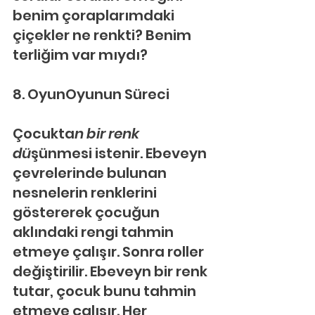
benim çoraplarımdaki 
çiçekler ne renkti? Benim 
terliğim var mıydı?
8. OyunOyunun Süreci
Çocukta
n bir renk 
dü
şünmesi istenir. Ebeveyn 
çevrelerinde bulunan 
nesnelerin renklerini 
göstererek çocuğun 
aklındaki rengi tahmin 
etmeye çalışır. Sonra roller 
değiştirilir. Ebeveyn bir renk 
tutar, çocuk bunu tahmin 
etmeye çalışır. Her 