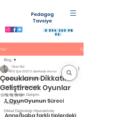
Pedagog
Tavsiye
0 534 363 98
96
Yazı
Blog
Okan Bal
Blog
25 Şub 2023
2 dakikada okunur
Çocukların Dikkatini
Bebek Çocuk Gelişimi
Geliştirecek Oyunlar
Hafta Hafta Hamilelik
Ay Ay Bebek Gelişimi
5 üzerinden NaN yıldız
1. OyunOyunun S
üreci
Pedagog
Dikkat Dağınıklığı Hiperaktivite
Anne/baba farklı tiplerdeki 