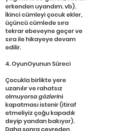
erkenden uyandım. vb). 
İkinci cümleyi çocuk ekler, 
üçüncü cümlede sıra 
tekrar ebeveyne geçer ve 
sıra ile hikayeye devam 
edilir.
4. OyunOyunun Süreci
Çocukla birlikte yere 
uzanılır ve rahatsız 
olmu
yorsa gözleri
ni 
kapatması istenir (itiraf 
etmeliyiz çoğu kapadık 
deyip yandan bakıyor). 
Daha sonra çevreden 