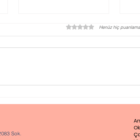
5 üzerinden 0 yıldız
Henüz hiç puanlama
Gaz
Evlilik Öncesi Danışmanlık
An
Ok
2083 Sok.
Ça