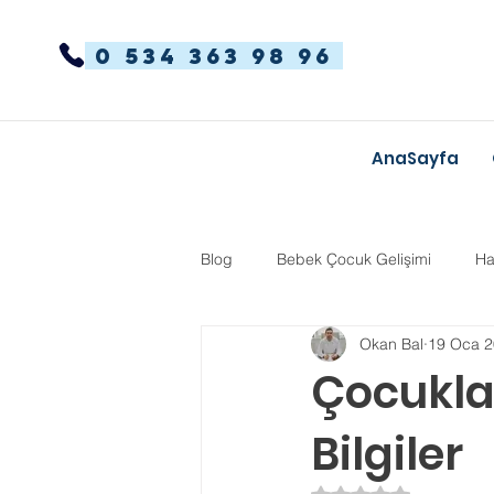
0 534 363 98 96
AnaSayfa
Blog
Bebek Çocuk Gelişimi
Ha
Okan Bal
19 Oca 
Dikkat Dağınıklığı Hiperaktivite
Çocukları
Bilgiler
Kekemelik
TYT-AYT
Eğit