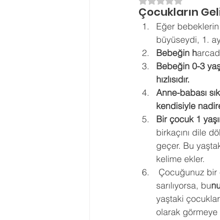
5 üzerinden NaN yı
Çocukların Gelişi
Ergenlik Danışmanlığı
PDR Re
Eğer bebeklerin 
büyüseydi, 1. a
Bebeğin h
arcad
Disleksi
Evlilik Terapisi
Bebeğin 0-3 yaş 
hızlısıdır. 
Anne-babası sık
kendisiyle nadir
Bir çocuk 1 yaş
birkaçını dile d
geçer. Bu yaştak
kelime ekler. 
 Çocuğunuz bir
sarılıyorsa, bu
nu
yaştaki çocukları
olarak görmeye ba