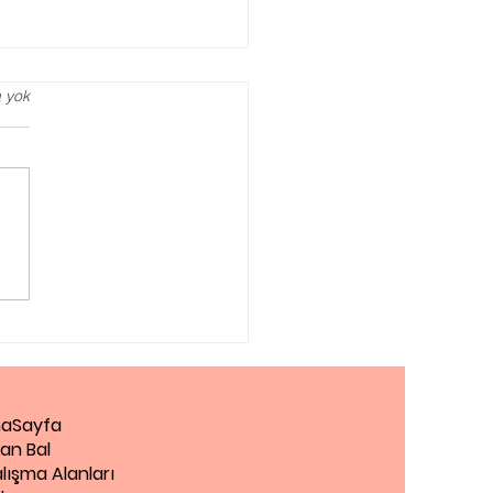
 yok
iantep Pedagog
aSayfa
an Bal
lışma Alanları