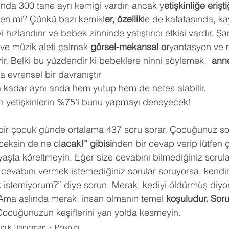
a 300 tane ayrı kemiği vardır, ancak y
etişkinliğe erişti
den mi? Çünkü bazı kemikl
er, özellik
le de kafatasında, ka
hızlandırır ve bebek zihninde yatıştırıcı etkisi vardır. Şa
ve müzik aleti çalmak 
görsel-mekansal or
yantasyon ve 
irir. Belki bu yüzdendir ki bebeklere ninni söylemek, 
 ann
a evrensel bir davranıştır 
a kadar aynı anda hem yutup hem de nefes alabilir.
an yetişkinlerin %75’i bunu yapmayı deneyecek!
 bir çocuk günde ortalama 437 soru sorar. Çocuğunuz so
ceksin de ne ol
acak!” gibisi
nden bir cevap verip lütfen
aşta köreltmeyin. Eğer size cevabını bilmediğiniz sorul
ın, cevabını vermek istemediğiniz sorular soruyorsa, kend
istemiyorum?” diye sorun. Merak, kediyi öldürmüş diyorl
) Ama aslında merak, insan olmanın temel
 koşuludur. Sor
 Çocuğunuzun keşiflerini yarı yolda kesmeyin.
lojik Danışman
Psikoloji