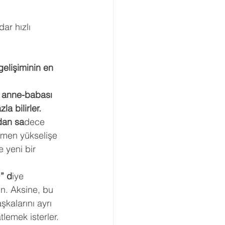
Boşanma Danışmanlığı
ar hızlı 
elişiminin en 
, anne-babası 
 bilirler. 
dan sa
dece 
esmen yükselişe 
 yeni bir 
” d
iye 
n. Aksine, bu 
şkalarını ayrı 
tlemek isterler. 