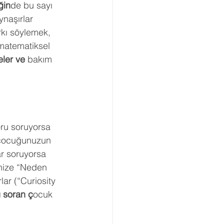
ğin
de bu sayı 
ynaşırlar 
rkı söylemek, 
matematiksel 
eler ve
 bakım 
ru soruyorsa 
 çocuğunuzun 
ar soruyorsa 
inize “Neden 
ar (“Curiosity 
u soran ç
ocuk 