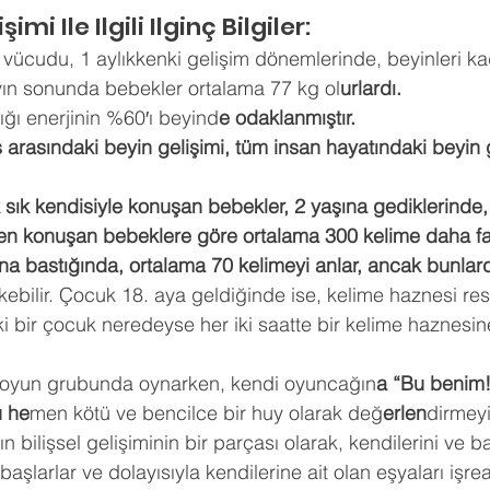
ldız
mi Ile Ilgili Ilginç Bilgiler: 
hberlik
Psikoloji
Tercih Danışmanı
Öğrenci Koçluğu
vücudu, 1 aylıkkenki gelişim dönemlerinde, beyinleri kad
yın sonunda bebekler ortalama 77 kg ol
urlardı. 
ığı enerjinin %60′ı beyind
e odaklanmıştır. 
arasındaki beyin gelişimi, tüm insan hayatındaki beyin g
 sık kendisiyle konuşan bebekler, 2 yaşına gediklerinde
en konuşan bebeklere göre ortalama 300 kelime daha fazla
ına bastığında, ortalama 70 kelimeyi anlar, ancak bunlar
ökebilir. Çocuk 18. aya geldiğinde ise, kelime haznesi r
i bir çocuk neredeyse her iki saatte bir kelime haznesine
 oyun grubunda oynarken, kendi oyuncağın
a “Bu benim!
 he
men kötü ve bencilce bir huy olarak değ
erlen
dirmeyi
n bilişsel gelişiminin bir parçası olarak, kendilerini ve ba
şlarlar ve dolayısıyla kendilerine ait olan eşyaları işrea