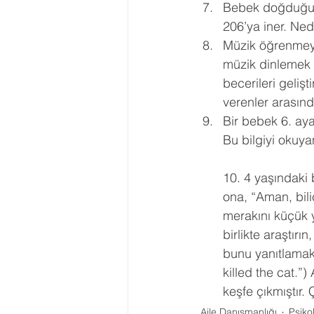
Bebek doğduğund
206’ya iner. Ne
Müzik öğrenmeyi 
müzik dinlemek 
becerileri gelişt
verenler arasınd
Bir bebek 6. ay
Bu bilgiyi okuy
10. 4 yaşındaki
ona, “Aman, bili
merakını küçük y
birlikte araştır
bunu yanıtlamak 
killed the cat.”
keşfe çıkmıştır.
Aile Danışmanlığı
Psiko