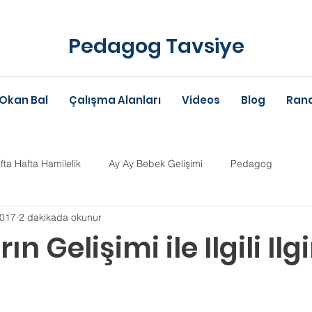
Pedagog Tavsiye
Okan Bal
Çalışma Alanları
Videos
Blog
Rand
fta Hafta Hamilelik
Ay Ay Bebek Gelişimi
Pedagog
2017
2 dakikada okunur
Anne-Baba Eğitimi
Dil Gelişimi
Çocuk Psikolojisi
Çoc
n Gelişimi ile Ilgili Ilg
im Danışmanlığı
Aile Danışmanlığı
Psikolojik Danışman