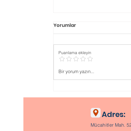
Yorumlar
Puanlama ekleyin
Psikolojik ONLİNE TESTLER
Bir yorum yazın...
Adres:
Mücahitler Mah. 5