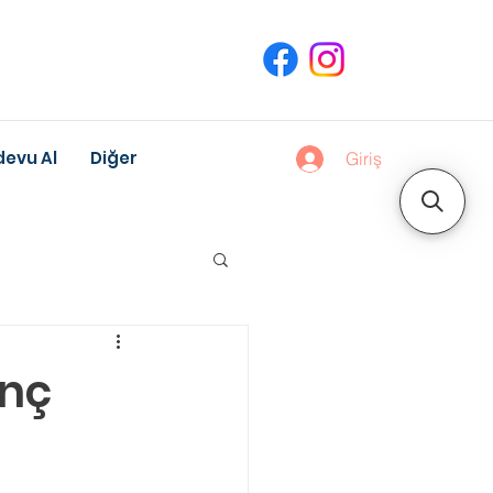
evu Al
Diğer
Giriş
uk Gelişimi
inç
Meslek Danışmanlığı