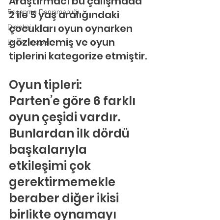
Araştırmacı bu çalışmada 
Boşanma Danışmanlığı
2 ile 5 yaş aralığındaki 
çocukları oyun oynarken 
Disleksi
gözlemlemiş ve oyun 
Evlilik Terapisi
tiplerini kategorize etmiştir.
Oyun tipleri:
Parten’e göre 6 farklı 
oyun çeşidi vardır. 
Bunlardan ilk dördü 
başkalarıyla 
etkileşimi çok 
gerektirmemekle 
beraber diğer ikisi 
birlikte oynamayı 