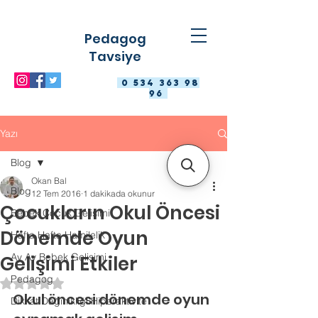
Pedagog
Tavsiye
0 534 363 98
96
Yazı
Blog
Okan Bal
Blog
12 Tem 2016
1 dakikada okunur
Çocukların Okul Öncesi
Bebek Çocuk Gelişimi
Dönemde Oyun
Hafta Hafta Hamilelik
Ay Ay Bebek Gelişimi
Gelişimi Etkiler
Pedagog
5 üzerinden NaN yıldız
Okul öncesi dönemde oyun 
Dikkat Dağınıklığı Hiperaktivite