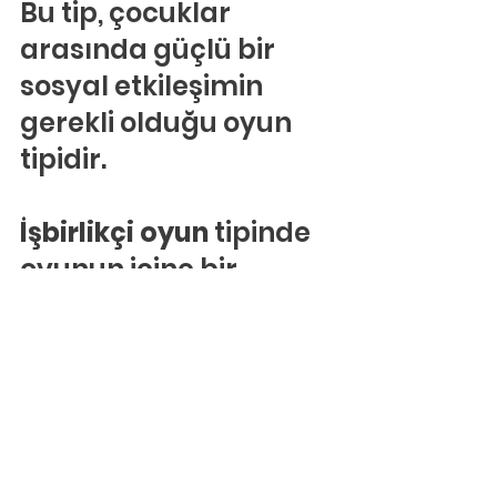
Bu tip, çocuklar 
arasında güçlü bir 
sosyal etkileşimin 
gerekli olduğu oyun 
tipidir.
İşbirlikçi oyun 
tipinde 
oyunun içine bir 
organizasyon dahil 
edilir. Oyunun içindeki 
çocuklar aynı amaç 
doğrultusunda belli 
roller edinir ve grup 
halinde hareket 