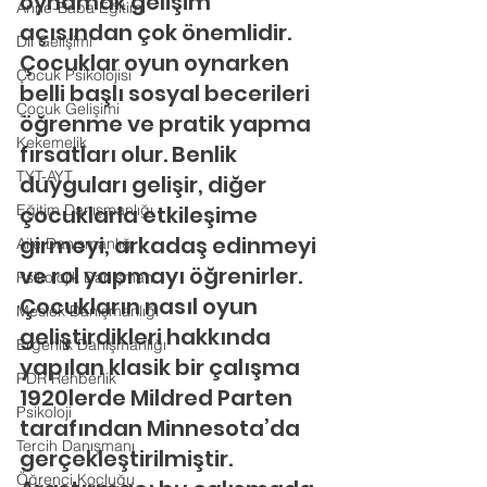
oynamak gelişim 
Anne-Baba Eğitimi
açısından çok önemlidir. 
Dil Gelişimi
Çocuklar oyun oynarken 
Çocuk Psikolojisi
belli başlı sosyal becerileri 
Çocuk Gelişimi
öğrenme ve pratik yapma 
Kekemelik
fırsatları olur. Benlik 
TYT-AYT
duyguları gelişir, diğer 
Eğitim Danışmanlığı
çocuklarla etkileşime 
girmeyi, arkadaş edinmeyi 
Aile Danışmanlığı
ve rol yapmayı öğrenirler.
Psikolojik Danışman
Çocukların nasıl oyun 
Meslek Danışmanlığı
geliştirdikleri hakkında 
Ergenlik Danışmanlığı
yapılan klasik bir çalışma 
PDR Rehberlik
1920lerde Mildred Parten 
Psikoloji
tarafından Minnesota’da 
Tercih Danışmanı
gerçekleştirilmiştir. 
Öğrenci Koçluğu