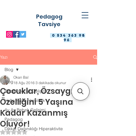
Pedagog
Tavsiye
0 534 363 98
96
Yazı
Blog
Okan Bal
Blog
18 Ağu 2016
3 dakikada okunur
Çocuklar, Özsaygı
Bebek Çocuk Gelişimi
Özelliğini 5 Yaşına
Hafta Hafta Hamilelik
Ay Ay Bebek Gelişimi
Kadar Kazanmış
Pedagog
Oluyor!
Dikkat Dağınıklığı Hiperaktivite
5 üzerinden NaN yıldız