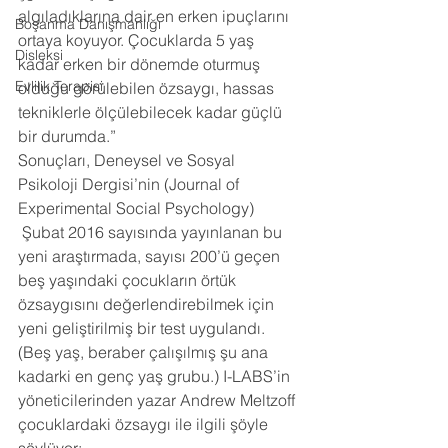
algıladıklarına dair en erken ipuçlarını 
Boşanma Danışmanlığı
ortaya koyuyor. Çocuklarda 5 yaş 
Disleksi
kadar erken bir dönemde oturmuş 
Evlilik Terapisi
olduğu görülebilen özsaygı, hassas 
tekniklerle ölçülebilecek kadar güçlü 
bir durumda.”
Sonuçları, Deneysel ve Sosyal 
Psikoloji Dergisi’nin (Journal of 
Experimental Social Psychology) 
 Şubat 2016 sayısında yayınlanan bu 
yeni araştırmada, sayısı 200’ü geçen 
beş yaşındaki çocukların örtük 
özsaygısını değerlendirebilmek için 
yeni geliştirilmiş bir test uygulandı. 
(Beş yaş, beraber çalışılmış şu ana 
kadarki en genç yaş grubu.) I-LABS’in 
yöneticilerinden yazar Andrew Meltzoff 
çocuklardaki özsaygı ile ilgili şöyle 