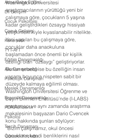
Anne-Baba Eğitimi
Washington Üniversitesi 
araştırmacılarının yürüttüğü yeni bir 
Dil Gelişimi
çalışmaya göre, çocukların 5 yaşına 
Çocuk Psikolojisi
kadar geliştirdikleri özsaygı hissiyatı 
Çocuk Gelişimi
yetişkinlerinkiyle kıyaslanabilir nitelikte.
Yeni yapılan bu çalışmaya göre, 
Kekemelik
çocuklar daha anaokuluna 
TYT-AYT
başlamadan önce önemli bir kişilik 
Eğitim Danışmanlığı
özelliği olan “özsaygı” geliştiriyorlar. 
Bunun sebebi ise bu özelliğin insan 
Aile Danışmanlığı
yaşamı boyunca nispeten sabit bir 
Psikolojik Danışman
düzeyde kalmaya eğilimli olması. 
Meslek Danışmanlığı
Washington Üniversitesi Öğrenme ve 
Ergenlik Danışmanlığı
Beyin Bilimleri Enstitüsü’nde (I-LABS) 
araştırmacı ve aynı zamanda araştırma 
PDR Rehberlik
makalesinin başyazarı Dario Cvencek 
Psikoloji
konu hakkında şunları söylüyor:
Tercih Danışmanı
“Bizim çalışmamız, okul öncesi 
çocukların kendi benliklerini nasıl 
Öğrenci Koçluğu