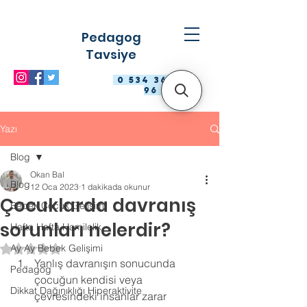
Pedagog
Tavsiye
0 534 363 98
96
Yazı
Blog
Okan Bal
Blog
12 Oca 2023
1 dakikada okunur
Çocuklarda davranış
Bebek Çocuk Gelişimi
sorunları nelerdir?
Hafta Hafta Hamilelik
Ay Ay Bebek Gelişimi
5 üzerinden NaN yıldız
Yanlış davranışın sonucunda 
Pedagog
çocuğun kendisi veya 
Dikkat Dağınıklığı Hiperaktivite
çevresindeki insanlar zarar 