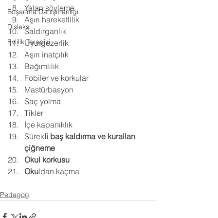
Yalan söyleme 
Boşanma Danışmanlığı
Aşırı hareketlilik 
Disleksi
Saldırganlık 
Evlilik Terapisi
Uyurgezerlik 
Aşırı inatçılık 
Bağımlılık 
Fobiler ve korkular 
Mastürbasyon 
Saç yolma 
Tikler 
İçe kapanıklık 
Sürek
li baş kaldırma ve kuralları 
çiğneme 
Okul korkusu 
Oku
ldan kaçma
Pedagog