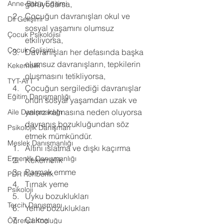
Anne-Baba Eğitimi
görüyorlarsa, 
Çocuğun davranışları okul ve 
Dil Gelişimi
sosyal yaşamını olumsuz 
Çocuk Psikolojisi
etkiliyorsa, 
Çocuk Gelişimi
Davranışları her defasında başka 
olumsuz davranışların, tepkilerin 
Kekemelik
oluşmasını tetikliyorsa, 
TYT-AYT
Çocuğun sergilediği davranışlar 
Eğitim Danışmanlığı
onun sosyal yaşamdan uzak ve 
yalnız kalmasına neden oluyorsa 
Aile Danışmanlığı
davranış bozukluğundan söz 
Psikolojik Danışman
etmek mümkündür.
Meslek Danışmanlığı
Altını ıslatma ve dışkı kaçırma 
Ergenlik Danışmanlığı
Kekemelik 
Parmak emme 
PDR Rehberlik
Tırnak yeme 
Psikoloji
Uyku bozuklukları 
Tercih Danışmanı
Yeme bozuklukları 
Çalma 
Öğrenci Koçluğu