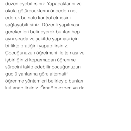
düzenleyebilirsiniz. Yapacaklarını ve 
okula götüreceklerini önceden not 
ederek bu notu kontrol etmesini 
sağlayabilirsiniz. Düzenli yapılması 
gerekenleri belirleyerek bunları hep 
aynı sırada ve şekilde yapması için 
birlikte pratiğini yapabilirsiniz. 
Çocuğunuzun öğretmeni ile teması ve 
işbirliğinizi koparmadan öğrenme 
sürecini takip edebilir çocuğunuzun 
güçlü yanlarına göre alternatif 
öğrenme yöntemleri belirleyip bunları 
kullanabilirsiniz. Örneğin ezberi ya da 
görseli güçlü olan çocukların 
öğrenirken bu yeteneklerini de 
kullanacakları şekilde materyali biraz 
değiştirmek yaratıcı olabilir. 
Çocuğunuz sorunlarından dolayı 
kendini aptal görebilir; gergin ve sinirli 