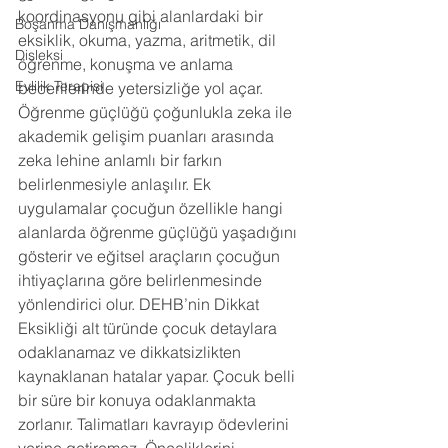
koordinasyonu gibi alanlardaki bir 
Boşanma Danışmanlığı
eksiklik, okuma, yazma, aritmetik, dil 
Disleksi
öğrenme, konuşma ve anlama 
Evlilik Terapisi
becerilerinde yetersizliğe yol açar. 
Öğrenme güçlüğü çoğunlukla zeka ile 
akademik gelişim puanları arasında 
zeka lehine anlamlı bir farkın 
belirlenmesiyle anlaşılır. Ek 
uygulamalar çocuğun özellikle hangi 
alanlarda öğrenme güçlüğü yaşadığını 
gösterir ve eğitsel araçların çocuğun 
ihtiyaçlarına göre belirlenmesinde 
yönlendirici olur. DEHB’nin Dikkat 
Eksikliği alt türünde çocuk detaylara 
odaklanamaz ve dikkatsizlikten 
kaynaklanan hatalar yapar. Çocuk belli 
bir süre bir konuya odaklanmakta 
zorlanır. Talimatları kavrayıp ödevlerini 