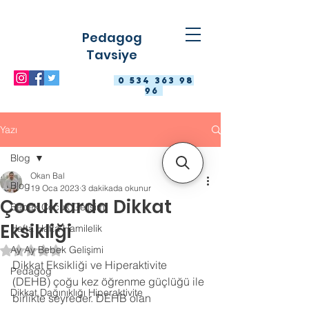
Pedagog
Tavsiye
0 534 363 98
96
Yazı
Blog
Okan Bal
Blog
19 Oca 2023
3 dakikada okunur
Çocuklarda Dikkat
Bebek Çocuk Gelişimi
Eksikliği
Hafta Hafta Hamilelik
Ay Ay Bebek Gelişimi
5 üzerinden NaN yıldız
Dikkat Eksikliği ve Hiperaktivite 
Pedagog
(DEHB) çoğu kez öğrenme güçlüğü ile 
Dikkat Dağınıklığı Hiperaktivite
birlikte seyreder. DEHB olan 