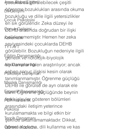
Anne-Baba Eğitimi
çocuklarda görülebilecek çeşitli 
öğrenme bozuklukları arasında okuma 
Dil Gelişimi
bozukluğu ve dille ilgili yetersizlikler 
Çocuk Psikolojisi
en sık görülendir. Zeka düzeyi ile 
Çocuk Gelişimi
DEHB arasında doğrudan bir ilişki 
belirlenememiştir. Hemen her zeka 
Kekemelik
seviyesindeki çocuklarda DEHB 
TYT-AYT
görülebilir. Bozukluğun nedeniyle ilgili 
Eğitim Danışmanlığı
genetik ve nörolojik-biyolojik 
açıklamalar halen araştırılıyor; ancak 
Aile Danışmanlığı
sebep sonuç ilişkisi kesin olarak 
Psikolojik Danışman
tanımlanmamıştır. Öğrenme güçlüğü 
Meslek Danışmanlığı
DEHB ile görülse de ayrı olarak ele 
Ergenlik Danışmanlığı
alınır. Öğrenme güçlüğünde beynin 
farklı işlevler gösteren bölümleri 
PDR Rehberlik
arasındaki iletişim yeterince 
Psikoloji
kurulamamakta ve bilgi etkin bir 
Tercih Danışmanı
şekilde aktarılamamaktadır. Dikkat, 
görsel algılama, dili kullanma ve kas 
Öğrenci Koçluğu