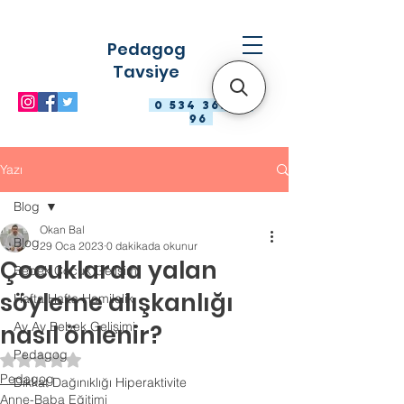
Pedagog
Tavsiye
0 534 363 98
96
Yazı
Blog
Okan Bal
Blog
29 Oca 2023
0 dakikada okunur
Çocuklarda yalan
Bebek Çocuk Gelişimi
söyleme alışkanlığı
Hafta Hafta Hamilelik
Ay Ay Bebek Gelişimi
nasıl önlenir?
Pedagog
5 üzerinden NaN yıldız
Pedagog
Dikkat Dağınıklığı Hiperaktivite
Anne-Baba Eğitimi