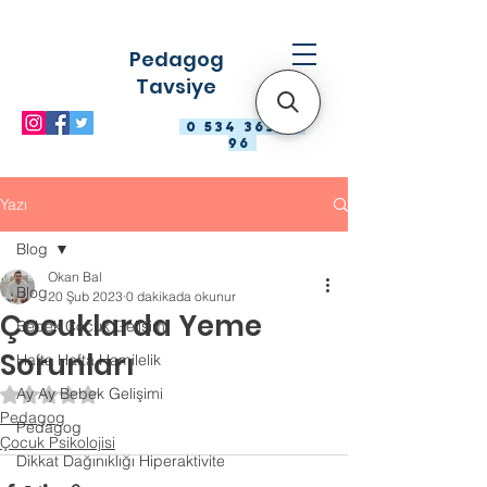
Pedagog
Tavsiye
0 534 363 98
96
Yazı
Blog
Okan Bal
Blog
20 Şub 2023
0 dakikada okunur
Çocuklarda Yeme
Bebek Çocuk Gelişimi
Sorunları
Hafta Hafta Hamilelik
Ay Ay Bebek Gelişimi
5 üzerinden NaN yıldız
Pedagog
Pedagog
Çocuk Psikolojisi
Dikkat Dağınıklığı Hiperaktivite