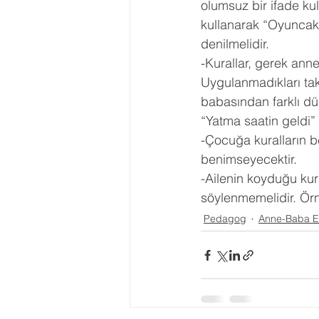
olumsuz bir ifade ku
kullanarak “Oyuncak 
denilmelidir. 
-Kurallar, gerek anne
Uygulanmadıkları tak
babasından farklı d
“Yatma saatin geldi”
-Çocuğa kuralların b
benimseyecektir. 
-Ailenin koyduğu kur
söylenmemelidir. Örn
Pedagog
Anne-Baba Eğ