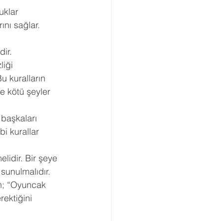
uklar
Boşanma Danışmanlığı
ını sağlar. 
ir.
liği
u kuralların
ne kötü şeyler
 başkaları
bi kurallar
lidir. Bir şeye
sunulmalıdır. 
in; “Oyuncak
ektiğini 