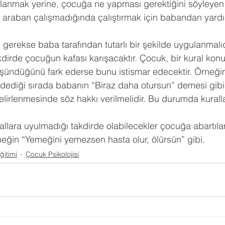
llanmak yerine, çocuğa ne yapması gerektiğini söyleyen
araban çalışmadığında çalıştırmak için babandan yardım
 gerekse baba tarafından tutarlı bir şekilde uygulanmalıd
dirde çocuğun kafası karışacaktır. Çocuk, bir kural ko
üşündüğünü fark ederse bunu istismar edecektir. Örneği
 dediği sırada babanın “Biraz daha otursun” demesi gibi
elirlenmesinde söz hakkı verilmelidir. Bu durumda kurall
allara uyulmadığı takdirde olabilecekler çocuğa abartıla
eğin “Yemeğini yemezsen hasta olur, ölürsün” gibi.
itimi
Çocuk Psikolojisi