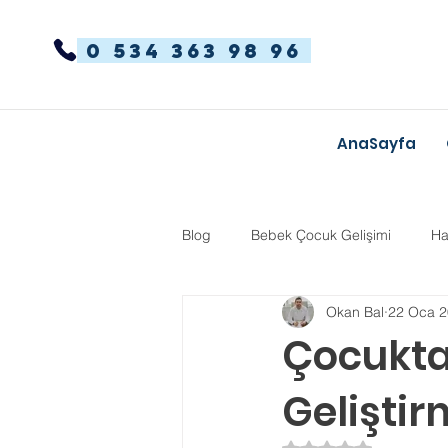
0 534 363 98 96
AnaSayfa
Blog
Bebek Çocuk Gelişimi
Ha
Okan Bal
22 Oca 
Dikkat Dağınıklığı Hiperaktivite
Çocukta
Geliştir
Kekemelik
TYT-AYT
Eğit