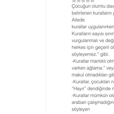
5 üzerinden NaN yı
Çocuğun olumlu davran
Ergenlik Danışmanlığı
PDR Re
belirlenen kuralların 
Ailede
kurallar uygulanırke
Disleksi
Evlilik Terapisi
Kuralların sayısı sını
vurgulanmalı ve deği
herkes için geçerli o
söyleyemez.” gibi.  
-Kurallar mantıklı ol
varken ağlama.” veya 
makul olmadıkları gi
-Kurallar, çocuktan 
“Hayır” dendiğinde n
-Kurallar mümkün old
araban çalışmadığınd
söyleyen