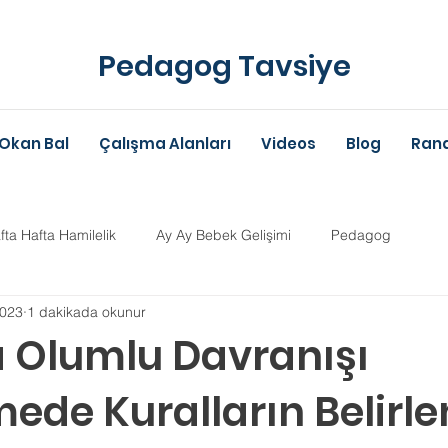
Pedagog Tavsiye
Okan Bal
Çalışma Alanları
Videos
Blog
Rand
fta Hafta Hamilelik
Ay Ay Bebek Gelişimi
Pedagog
2023
1 dakikada okunur
Anne-Baba Eğitimi
Dil Gelişimi
Çocuk Psikolojisi
Çoc
 Olumlu Davranışı
mede Kuralların Belirl
im Danışmanlığı
Aile Danışmanlığı
Psikolojik Danışman