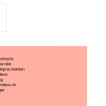
agog Danışmanlığı
Zaman Almalısınız?
aSayfa
an Bal
lışma Alanları
deos
og
ndevu Al
ğer