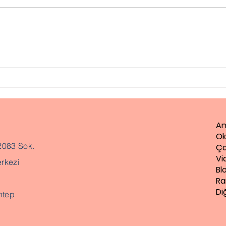
Otizm Testi, Otizm
Ped
Değerlendirme Testi
Ne 
An
Ok
2083 Sok.
Ça
Vi
rkezi
Bl
Ra
Di
ntep