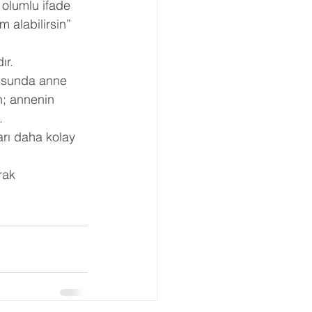
 olumlu ifade
 alabilirsin”
ır.
nusunda anne
n; annenin
. 
arı daha kolay
rak