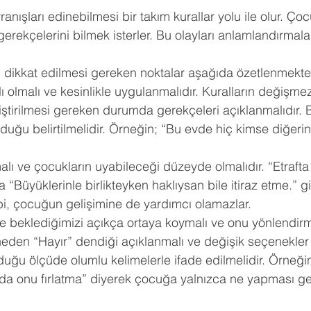
ldız
ışları edinebilmesi bir takım kurallar yolu ile olur. Çoc
hberlik
Psikoloji
Tercih Danışmanı
Öğrenci Koçluğu
gerekçelerini bilmek isterler. Bu olayları anlamlandırmalar
n dikkat edilmesi gereken noktalar aşağıda özetlenmekted
rlı olmalı ve kesinlikle uygulanmalıdır. Kuralların değişmez
ştirilmesi gereken durumda gerekçeleri açıklanmalıdır. B
lduğu belirtilmelidir. Örneğin; “Bu evde hiç kimse diğeri
malı ve çocukların uyabileceği düzeyde olmalıdır. “Etrafta
“Büyüklerinle birlikteyken haklıysan bile itiraz etme.” gi
bi, çocuğun gelişimine de yardımcı olamazlar. 
ne beklediğimizi açıkça ortaya koymalı ve onu yönlendirme
eden “Hayır” dendiği açıklanmalı ve değişik seçenekler 
uğu ölçüde olumlu kelimelerle ifade edilmelidir. Örneğ
a onu fırlatma” diyerek çocuğa yalnızca ne yapması ger