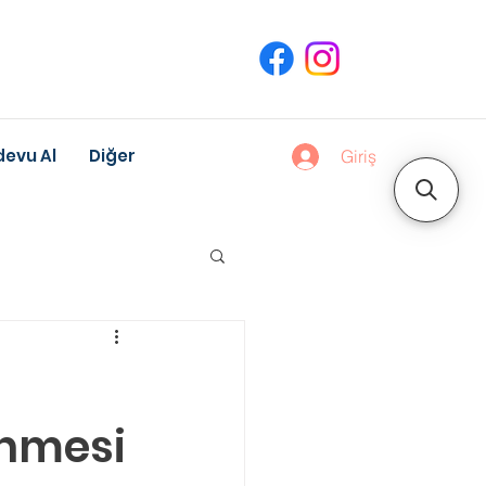
evu Al
Diğer
Giriş
uk Gelişimi
enmesi
Meslek Danışmanlığı