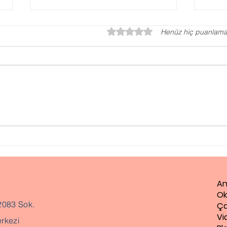
5 üzerinden 0 yıldız
Henüz hiç puanlama
Otizm Testi, Otizm
Ped
Değerlendirme Testi
Ne 
An
Ok
2083 Sok.
Ça
Vi
rkezi