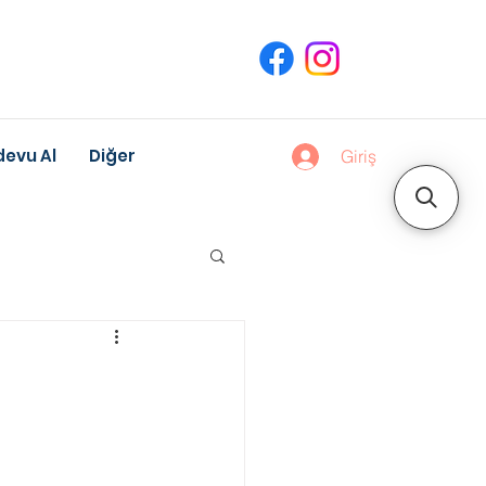
evu Al
Diğer
Giriş
uk Gelişimi
Meslek Danışmanlığı