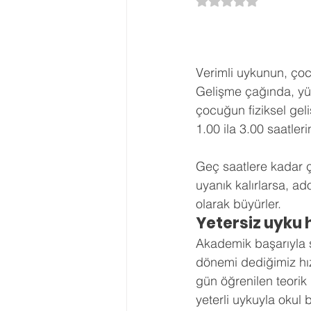
5 üzerinden NaN yı
Ergenlik Danışmanlığı
PDR Re
Verimli uykunun, çocu
Disleksi
Evlilik Terapisi
Gelişme çağında, yü
çocuğun fiziksel geli
1.00 ila 3.00 saatleri
Geç saatlere kadar 
uyanık kalırlarsa, ad
olarak büyürler.  
Yetersiz uyku 
Akademik başarıyla sa
dönemi dediğimiz hız
gün öğrenilen teorik bi
yeterli uykuyla okul b