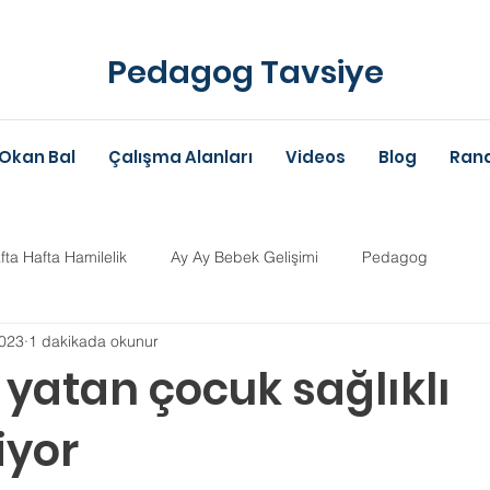
Pedagog Tavsiye
Okan Bal
Çalışma Alanları
Videos
Blog
Rand
fta Hafta Hamilelik
Ay Ay Bebek Gelişimi
Pedagog
023
1 dakikada okunur
Anne-Baba Eğitimi
Dil Gelişimi
Çocuk Psikolojisi
Çoc
yatan çocuk sağlıklı
iyor
im Danışmanlığı
Aile Danışmanlığı
Psikolojik Danışman