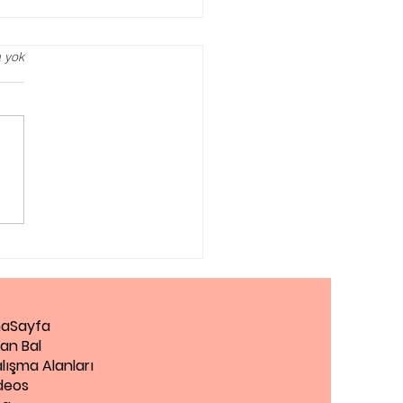
 yok
agog Danışmanlığı
Zaman Almalısınız?
aSayfa
an Bal
lışma Alanları
deos