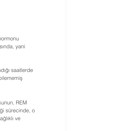
Boşanma Danışmanlığı
 
 hormonu 
sında, yani 
dığı saatlerde 
rpilememiş 
Uykunun, REM 
ği sürecinde, o 
ağlıklı ve 