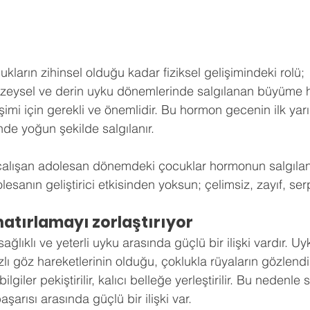
ldız
hberlik
Psikoloji
Tercih Danışmanı
Öğrenci Koçluğu
kların zihinsel olduğu kadar fiziksel gelişimindeki rolü; 
zeysel ve derin uyku dönemlerinde salgılanan büyüme
şimi için gerekli ve önemlidir. Bu hormon gecenin ilk yarı
nde yoğun şekilde salgılanır.   
çalışan adolesan dönemdeki çocuklar hormonun salgılan
olesanın geliştirici etkisinden yoksun; çelimsiz, zayıf, se
hatırlamayı zorlaştırıyor
ğlıklı ve yeterli uyku arasında güçlü bir ilişki vardır. 
lı göz hareketlerinin olduğu, çoklukla rüyaların gözlendi
lgiler pekiştirilir, kalıcı belleğe yerleştirilir. Bu nedenle s
aşarısı arasında güçlü bir ilişki var. 