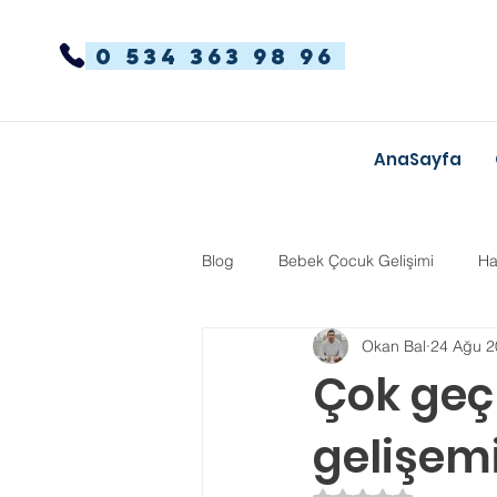
0 534 363 98 96
AnaSayfa
Blog
Bebek Çocuk Gelişimi
Ha
Okan Bal
24 Ağu 2
Dikkat Dağınıklığı Hiperaktivite
Çok geç 
gelişem
Kekemelik
TYT-AYT
Eğit