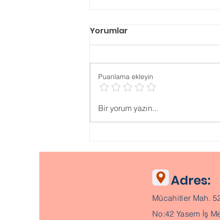
Yorumlar
Puanlama ekleyin
Psikolojik ONLİNE TESTLER
Bir yorum yazın...
Adres:
Mücahitler Mah. 5
No:42 Yasem İş Me