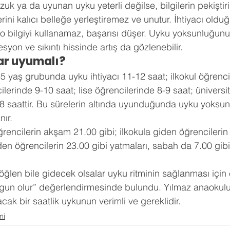
k ya da uyunan uyku yeterli değilse, bilgilerin pekiştir
erini kalıcı belleğe yerleştiremez ve unutur. İhtiyacı old
p o bilgiyi kullanamaz, başarısı düşer. Uyku yoksunluğunu
syon ve sıkıntı hissinde artış da gözlenebilir. 
ar uyumalı?
 yaş grubunda uyku ihtiyacı 11-12 saat; ilkokul öğrenci
ilerinde 9-10 saat; lise öğrencilerinde 8-9 saat; üniversit
-8 saattir. Bu sürelerin altında uyunduğunda uyku yoksu
ır. 
encilerin akşam 21.00 gibi; ilkokula giden öğrencilerin 
den öğrencilerin 23.00 gibi yatmaları, sabah da 7.00 gibi
uygun olur” değerlendirmesinde bulundu. Yılmaz anaoku
ak bir saatlik uykunun verimli ve gereklidir.
mi