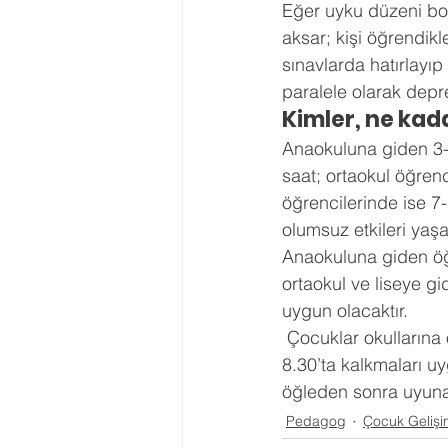
Eğer uyku düzeni bozu
aksar; kişi öğrendikl
sınavlarda hatırlayı
paralele olarak depre
Kimler, ne kad
Anaokuluna giden 3-5
saat; ortaokul öğrenc
öğrencilerinde ise 7
olumsuz etkileri yaşan
Anaokuluna giden öğr
ortaokul ve liseye gi
uygun olacaktır. 
 Çocuklar okullarına öğlen bile gidecek olsalar uyku ritminin sağlanması için en geç 8.00-
8.30’ta kalkmaları 
öğleden sonra uyunac
Pedagog
Çocuk Gelişi