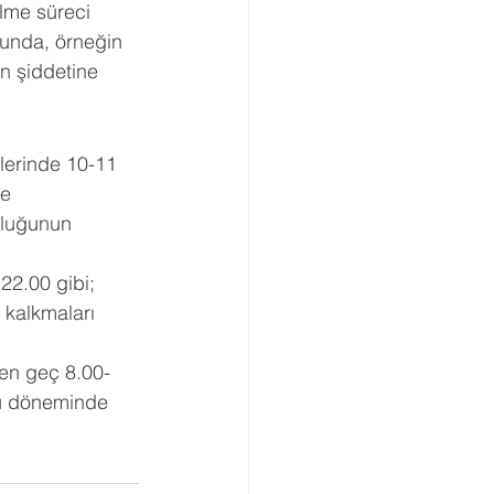
ilme süreci 
uğunda, örneğin 
n şiddetine 
lerinde 10-11 
e 
nluğunun 
22.00 gibi; 
 kalkmaları 
lu döneminde 