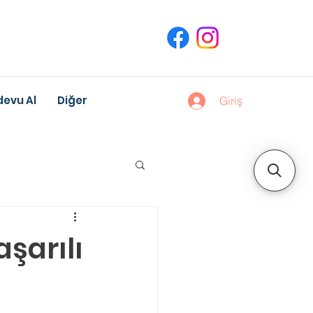
evu Al
Diğer
Giriş
uk Gelişimi
şarılı
Meslek Danışmanlığı