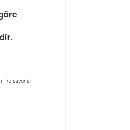
göre 
ir.
n Profesyonel 