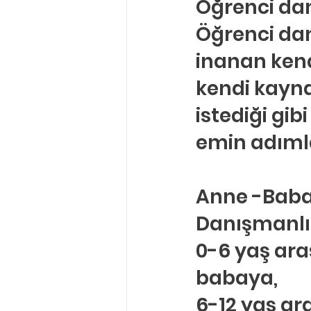
Öğrenci da
Öğrenci dan
inanan kendi
kendi kaynak
istediği gib
emin adımlar
Anne -Baba 
Danışmanlık
0-6 yaş ara
babaya,
6-12 yaş ara