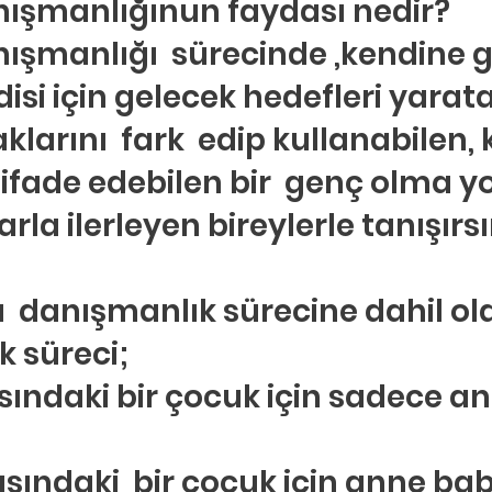
nışmanlığınun faydası nedir?
ışmanlığı  sürecinde ,kendine 
si için gelecek hedefleri yarata
larını  fark  edip kullanabilen, 
i ifade edebilen bir  genç olma y
la ilerleyen bireylerle tanışırsın
 danışmanlık sürecine dahil ol
 süreci;
sındaki bir çocuk için sadece an
sındaki  bir çocuk için anne bab