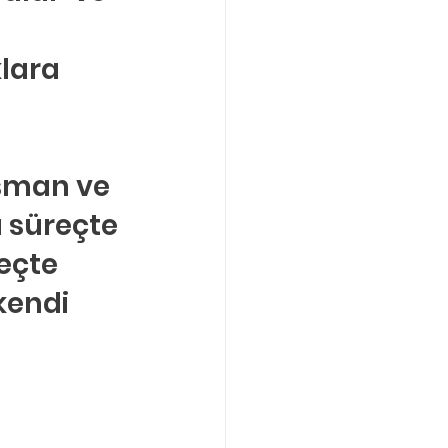
lara 
ışman ve 
 süreçte 
eçte 
kendi 