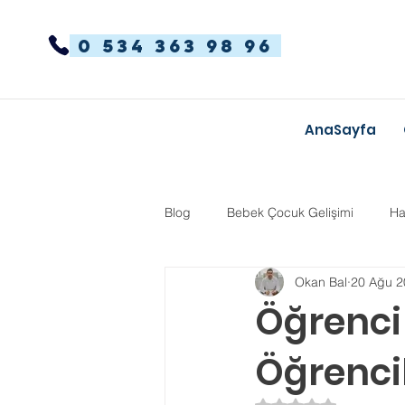
0 534 363 98 96
AnaSayfa
Blog
Bebek Çocuk Gelişimi
Ha
Okan Bal
20 Ağu 2
Dikkat Dağınıklığı Hiperaktivite
Öğrenci
Öğrenci
Kekemelik
TYT-AYT
Eğit