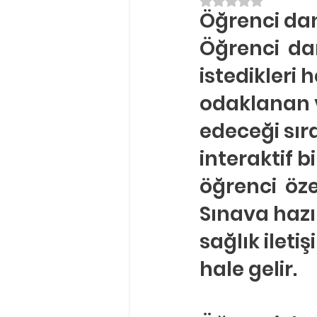
5 üzerinden NaN yı
Öğrenci dan
Ergenlik Danışmanlığı
PDR Re
Öğrenci  da
istedikleri 
Disleksi
Evlilik Terapisi
odaklanan 
edeceği sıra
interaktif b
öğrenci  özel
Sınava hazı
sağlık ileti
hale gelir.