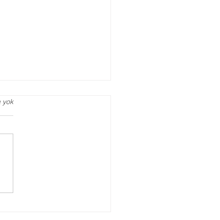
 yok
eksi Testi, Öğrenme
üğü Test Et