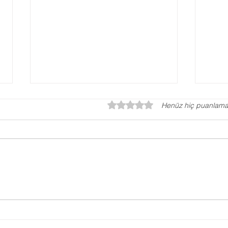
5 üzerinden 0 yıldız
Henüz hiç puanlama
Otizm Testi, Otizm
Disl
Değerlendirme Testi
Güçl