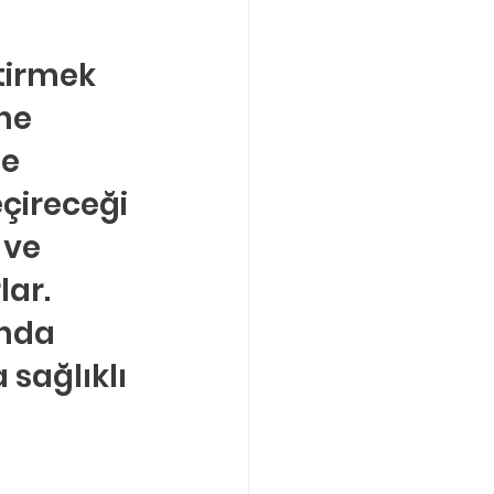
Boşanma Danışmanlığı
tirmek 
ne 
e 
çireceği 
 ve 
lar. 
ında 
 sağlıklı 