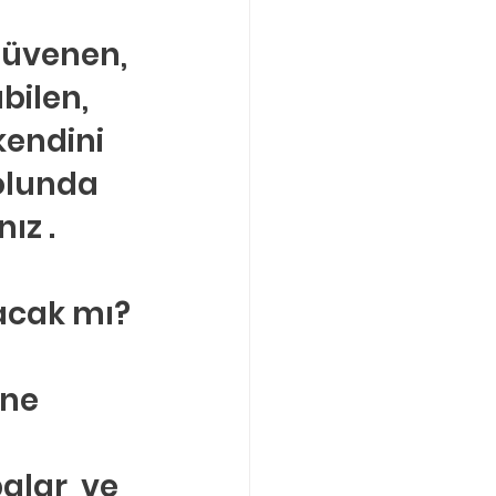
güvenen, 
bilen, 
kendini 
olunda 
ız .
acak mı?
ne 
alar  ve 