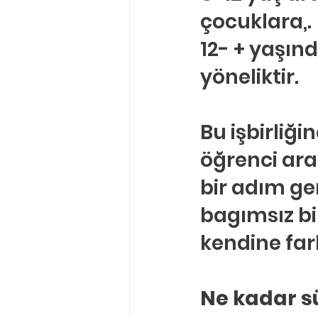
çocuklara,.
12- + yaşınd
yöneliktir.
Bu işbirliği
öğrenci ara
bir adım ger
bagımsız bi
kendine far
Ne kadar s