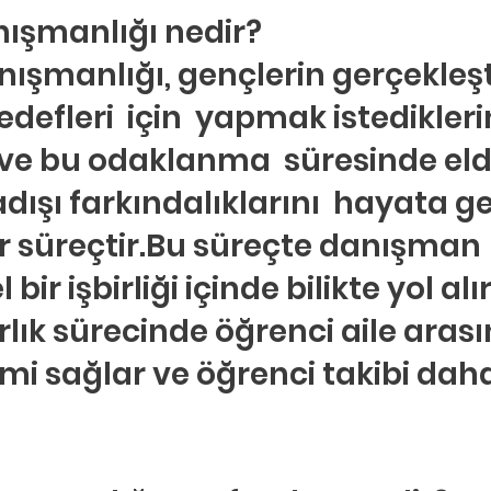
ldız
ışmanlığı nedir?
hberlik
Psikoloji
Tercih Danışmanı
Öğrenci Koçluğu
nışmanlığı, gençlerin gerçekleş
hedefleri  için  yapmak istedikleri
ve bu odaklanma  süresinde eld
dışı farkındalıklarını  hayata ge
ir süreçtir.Bu süreçte danışman 
 bir işbirliği içinde bilikte yol alır
rlık sürecinde öğrenci aile aras
şimi sağlar ve öğrenci takibi daha