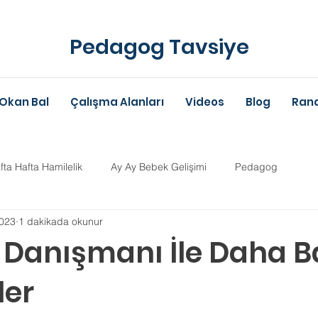
Pedagog Tavsiye
Okan Bal
Çalışma Alanları
Videos
Blog
Rand
fta Hafta Hamilelik
Ay Ay Bebek Gelişimi
Pedagog
023
1 dakikada okunur
Anne-Baba Eğitimi
Dil Gelişimi
Çocuk Psikolojisi
Çoc
 Danışmanı İle Daha Ba
ler
im Danışmanlığı
Aile Danışmanlığı
Psikolojik Danışman