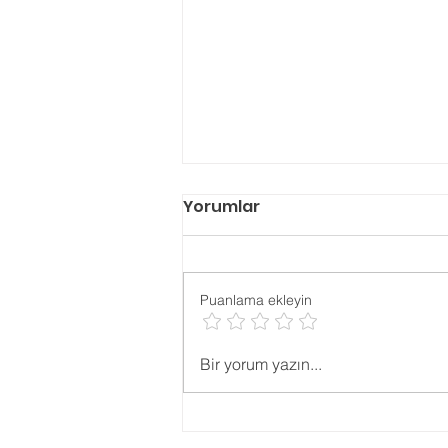
Yorumlar
Puanlama ekleyin
Psikolojik ONLİNE TESTLER
Bir yorum yazın...