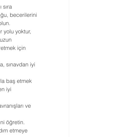
 sıra 
Boşanma Danışmanlığı
ğu, becerilerini 
lun. 
 yolu yoktur, 
nuzun 
etmek için 
a, sınavdan iyi 
rla baş etmek 
n iyi 
vranışları ve 
i öğretin. 
rdım etmeye 