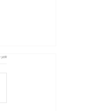
 yok
agog Danışmanlığı
Zaman Almalısınız?