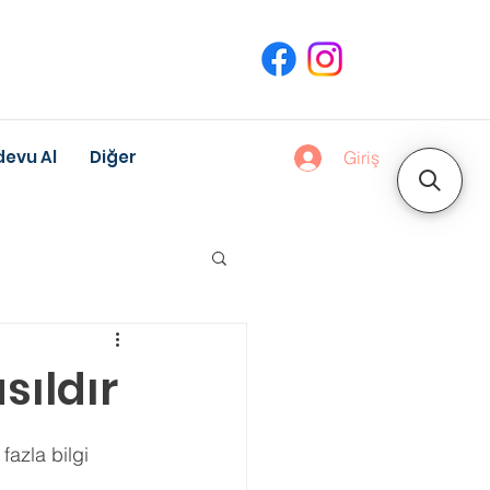
evu Al
Diğer
Giriş
uk Gelişimi
sıldır
Meslek Danışmanlığı
zla bilgi 