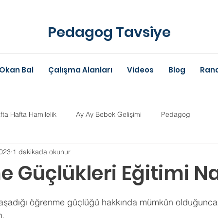
Pedagog Tavsiye
Okan Bal
Çalışma Alanları
Videos
Blog
Rand
fta Hafta Hamilelik
Ay Ay Bebek Gelişimi
Pedagog
023
1 dakikada okunur
Anne-Baba Eğitimi
Dil Gelişimi
Çocuk Psikolojisi
Çoc
Güçlükleri Eğitimi Na
ldız
im Danışmanlığı
Aile Danışmanlığı
Psikolojik Danışman
şadığı öğrenme güçlüğü hakkında mümkün olduğunca fa
. 