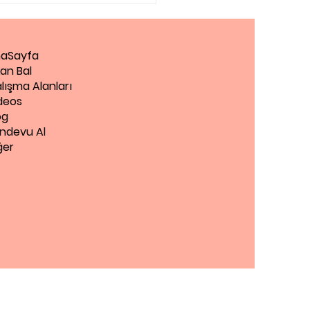
aSayfa
an Bal
lışma Alanları
deos
og
ndevu Al
ğer