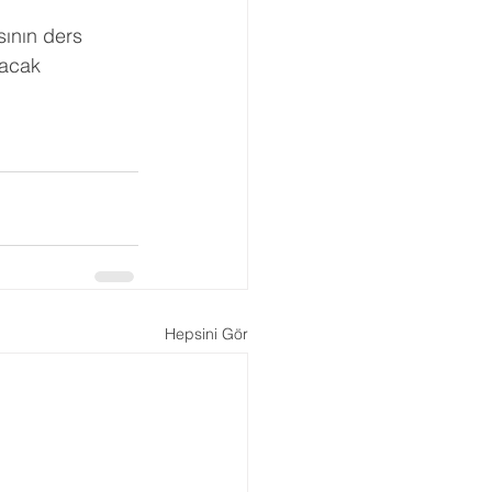
ının ders 
tacak 
Hepsini Gör