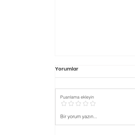
Yorumlar
Puanlama ekleyin
Psikolojik ONLİNE TESTLER
Bir yorum yazın...