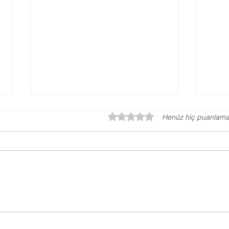
5 üzerinden 0 yıldız
Henüz hiç puanlama
Otizm Testi, Otizm
Ped
Değerlendirme Testi
Ne 