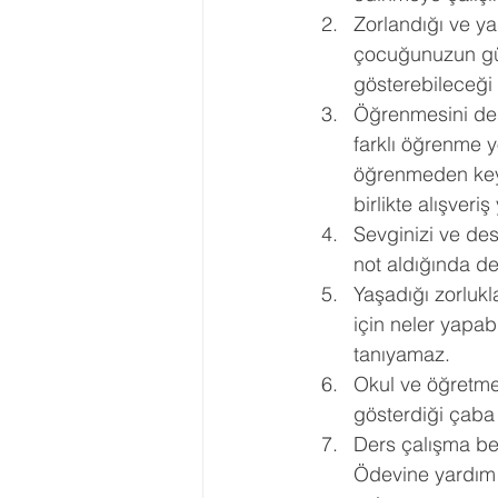
Zorlandığı ve ya
Ergenlik Danışmanlığı
PDR Re
çocuğunuzun güçl
gösterebileceği 
Öğrenmesini des
Disleksi
Evlilik Terapisi
farklı öğrenme y
öğrenmeden keyi
birlikte alışver
Sevginizi ve des
not aldığında de
Yaşadığı zorluk
için neler yapab
tanıyamaz. 
Okul ve öğretmen
gösterdiği çaba 
Ders çalışma bec
Ödevine yardım 