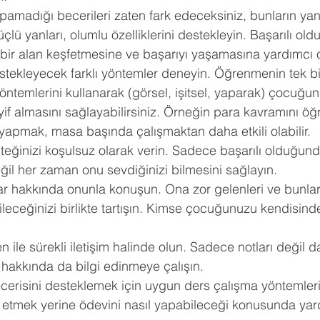
pamadığı becerileri zaten fark edeceksiniz, bunların yanı
hberlik
Psikoloji
Tercih Danışmanı
Öğrenci Koçluğu
ü yanları, olumlu özelliklerini destekleyin. Başarılı oldu
bir alan keşfetmesine ve başarıyı yaşamasına yardımcı o
tekleyecek farklı yöntemler deneyin. Öğrenmenin tek bir
öntemlerini kullanarak (görsel, işitsel, yaparak) çocuğu
f almasını sağlayabilirsiniz. Örneğin para kavramını öğr
iş yapmak, masa başında çalışmaktan daha etkili olabilir. 
teğinizi koşulsuz olarak verin. Sadece başarılı olduğund
ğil her zaman onu sevdiğinizi bilmesini sağlayın. 
lar hakkında onunla konuşun. Ona zor gelenleri ve bunla
ileceğinizi birlikte tartışın. Kimse çocuğunuzu kendisinde
 ile sürekli iletişim halinde olun. Sadece notları değil da
hakkında da bilgi edinmeye çalışın. 
erisini desteklemek için uygun ders çalışma yöntemlerin
etmek yerine ödevini nasıl yapabileceği konusunda ya