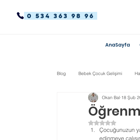
0 534 363 98 96
AnaSayfa
Blog
Bebek Çocuk Gelişimi
Ha
Okan Bal
18 Şub 2
Dikkat Dağınıklığı Hiperaktivite
Öğrenme 
5 üzerinden NaN yı
Kekemelik
TYT-AYT
Eğit
Çocuğunuzun ya
edinmeye çalışın