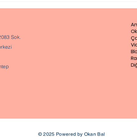
An
Ok
2083 Sok.
Ça
Vi
rkezi
Bl
Ra
Di
ntep
© 2025
Powered by Okan Bal