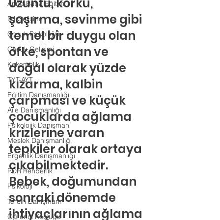
Üzüntü, korku, 
Anne-Baba Eğitimi
şaşırma, sevinme gibi 
Dil Gelişimi
temel bir duygu olan 
Çocuk Psikolojisi
öfke, spontan ve 
Çocuk Gelişimi
Kekemelik
doğal olarak yüzde 
TYT-AYT
kızarma, kalbin 
Eğitim Danışmanlığı
çarpması ve küçük 
Aile Danışmanlığı
çocuklarda ağlama 
Psikolojik Danışman
krizlerine varan 
Meslek Danışmanlığı
tepkiler olarak ortaya 
Ergenlik Danışmanlığı
çıkabilmektedir. 
PDR Rehberlik
Bebek, doğumundan 
Psikoloji
sonraki dönemde 
Tercih Danışmanı
ihtiyaçlarının ağlama 
Öğrenci Koçluğu