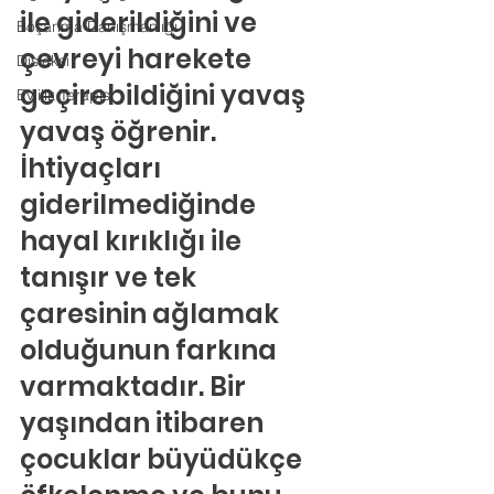
ile giderildiğini ve 
Boşanma Danışmanlığı
çevreyi harekete 
Disleksi
geçirebildiğini yavaş 
Evlilik Terapisi
yavaş öğrenir. 
İhtiyaçları 
giderilmediğinde 
hayal kırıklığı ile 
tanışır ve tek 
çaresinin ağlamak 
olduğunun farkına 
varmaktadır. Bir 
yaşından itibaren 
çocuklar büyüdükçe 