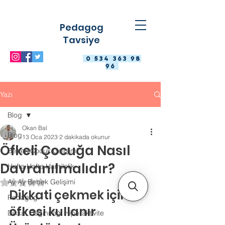
Pedagog
Tavsiye
0 534 363 98
96
Yazı
Blog
Okan Bal
Blog
13 Oca 2023
2 dakikada okunur
Öfkeli Çocuğa Nasıl
Bebek Çocuk Gelişimi
Davranılmalıdır?
Hafta Hafta Hamilelik
Ay Ay Bebek Gelişimi
5 üzerinden NaN yıldız
Dikkati çekmek için 
Pedagog
öfkesi kullanır
Dikkat Dağınıklığı Hiperaktivite