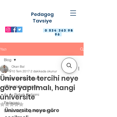
Pedagog
Tavsiye
0 534 363 98
96
Yazı
Blog
Okan Bal
Blog
10 Tem 2017
2 dakikada okunur
Üniversite tercihi neye
Bebek Çocuk Gelişimi
göre yapılmalı, hangi
Hafta Hafta Hamilelik
Ay Ay Bebek Gelişimi
üniversite
Pedagog
5 üzerinden NaN yıldız
Üniversite neye göre 
Dikkat Dağınıklığı Hiperaktivite