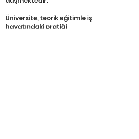
düşmektedir.
Üniversite, teorik eğitimle iş 
hayatındaki pratiği 
birleştirebilmiş mi? 
Mezunlarına iş imkânı 
sağlamada ne derece 
etkili? Bütün bu soruların 
cevabını öğrenmeye 
çalışıp ondan sonra 
tercihlerinizi 
şekillendirmeniz gerekir. 
Aksi takdirde kazanıp 
gittiğiniz bölüm ve 
üniversite sizi hayal 
kırıklığına uğratabilir.