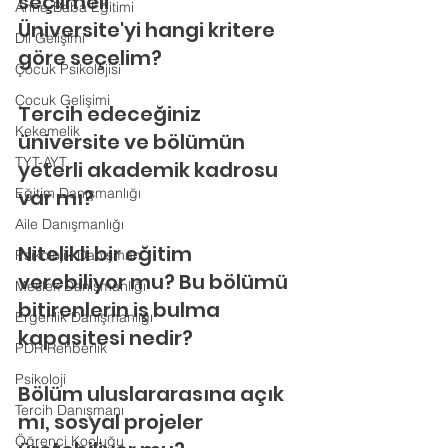
seçilmeli
Anne-Baba Eğitimi
Üniversite'yi hangi kritere 
Dil Gelişimi
göre seçelim?
Çocuk Psikolojisi
Çocuk Gelişimi
Tercih edeceğiniz 
Kekemelik
üniversite ve bölümün 
TYT-AYT
yeterli akademik kadrosu 
Eğitim Danışmanlığı
var mı?
Aile Danışmanlığı
Nitelikli bir eğitim 
Psikolojik Danışman
verebiliyor mu? Bu bölümü 
Meslek Danışmanlığı
bitirenlerin iş bulma 
Ergenlik Danışmanlığı
kapasitesi nedir?
PDR Rehberlik
Psikoloji
Bölüm uluslararasına açık 
Tercih Danışmanı
mı, sosyal projeler 
Öğrenci Koçluğu