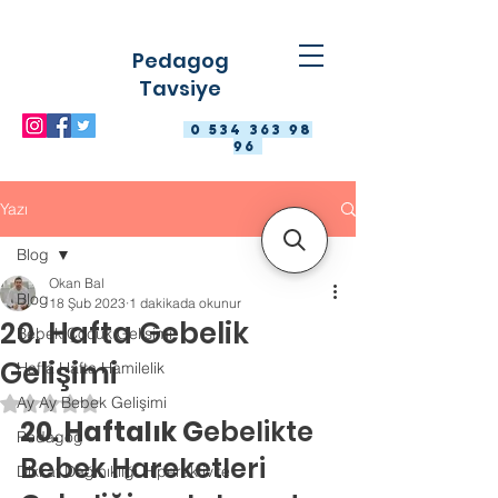
Pedagog
Tavsiye
0 534 363 98
96
Yazı
Blog
Okan Bal
Blog
18 Şub 2023
1 dakikada okunur
20. Hafta Gebelik
Bebek Çocuk Gelişimi
Gelişimi
Hafta Hafta Hamilelik
Ay Ay Bebek Gelişimi
5 üzerinden NaN yıldız
20. Haftalık G
ebelikte 
Pedagog
Bebek Hareketleri
Dikkat Dağınıklığı Hiperaktivite