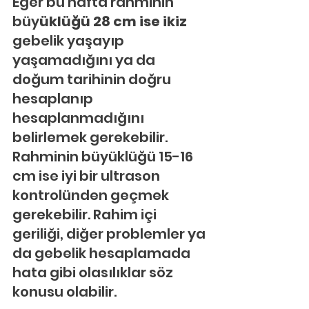
Eğer bu hafta rahminin 
büy
üklüğü 28 cm ise ikiz
gebelik yaşayıp 
yaşamadığını ya da 
doğum tarihinin doğru 
hesaplanıp 
hesaplanmadığını 
belirlemek gerekebilir. 
Rahminin büyüklüğü 15-16 
cm ise iyi bir ultrason 
kontrolünden geçmek 
gerekebilir. Rahim içi 
geriliği, diğer problemler ya 
da gebelik hesaplamada 
hata gibi olasılıklar söz 
konusu olabilir.