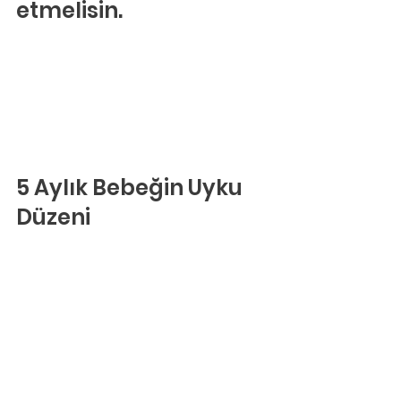
etmelisin.
5 Aylık Bebeğin Uyku 
Düzeni
Bu dönemde bebekler 
günde ortalama 14,5 
saat uyurlar. Ancak, 
5. 
ay bebek uyku 
düzeninin
 nasıl 
şekilleneceği 