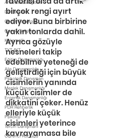
favorisi olsa da artık 
Anne-Baba Eğitimi
birçok rengi ayırt 
Dil Gelişimi
ediyor. Buna birbirine 
Çocuk Psikolojisi
yakın tonlarda dahil. 
Çocuk Gelişimi
Ayrıca gözüyle 
Kekemelik
nesneleri takip 
TYT-AYT
Eğitim Danışmanlığı
edebilme yeteneği de 
Aile Danışmanlığı
geliştirdiği için büyük 
Psikolojik Danışman
cisimlerin yanında 
Meslek Danışmanlığı
küçük cisimler de 
Ergenlik Danışmanlığı
dikkatini çeker. Henüz 
PDR Rehberlik
elleriyle küçük 
Psikoloji
cisimleri yeterince 
Tercih Danışmanı
kavrayamasa bile 
Öğrenci Koçluğu