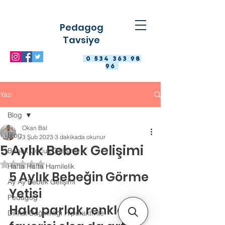
Pedagog
Tavsiye
0 534 363 98
96
Yazı
Blog
Okan Bal
Blog
3 Şub 2023
3 dakikada okunur
5 Aylık Bebek Gelişimi
Bebek Çocuk Gelişimi
5 üzerinden NaN yıldız
Hafta Hafta Hamilelik
5 Aylık Bebeğin Görme 
Ay Ay Bebek Gelişimi
Yetisi
Pedagog
Hala parlak renkler 
Dikkat Dağınıklığı Hiperaktivite