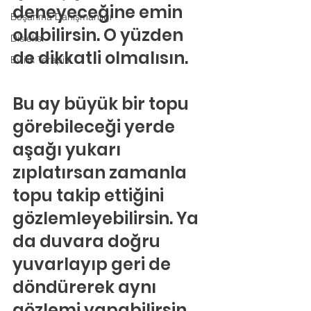
deneyeceğine emin 
Boşanma Danışmanlığı
olabilirsin. O yüzden 
Disleksi
de dikkatli olmalısın.
Evlilik Terapisi
Bu ay büyük bir topu 
görebileceği yerde 
aşağı yukarı 
zıplatırsan zamanla 
topu takip ettiğini 
gözlemleyebilirsin. Ya 
da duvara doğru 
yuvarlayıp geri de 
döndürerek aynı 
gözlemi yapabilirsin.