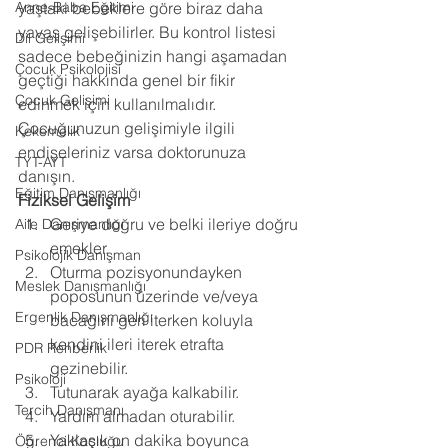
Anne-Baba Eğitimi
yaştaki bebeklere göre biraz daha 
yavaş gelişebilirler. Bu kontrol listesi 
Dil Gelişimi
sadece bebeğinizin hangi aşamadan 
Çocuk Psikolojisi
geçtiği hakkında genel bir fikir 
Çocuk Gelişimi
edinmek için kullanılmalıdır. 
Çocuğunuzun gelişimiyle ilgili 
Kekemelik
endişeleriniz varsa doktorunuza 
TYT-AYT
danışın. 
Eğitim Danışmanlığı
Fiziksel Gelişim
Geriye doğru ve belki ileriye doğru 
Aile Danışmanlığı
emekler.
Psikolojik Danışman
Oturma pozisyonundayken 
Meslek Danışmanlığı
poposunun üzerinde ve/veya 
Ergenlik Danışmanlığı
bacağını geri iterken koluyla 
kendini ileri iterek etrafta 
PDR Rehberlik
gezinebilir.
Psikoloji
Tutunarak ayağa kalkabilir.
Tercih Danışmanı
Yardım almadan oturabilir.
Yaklaşık on dakika boyunca 
Öğrenci Koçluğu