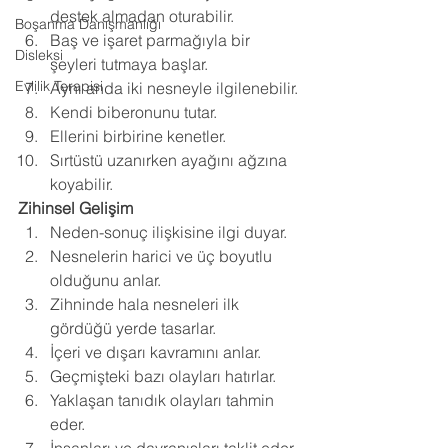
destek almadan oturabilir.
Boşanma Danışmanlığı
Baş ve işaret parmağıyla bir 
Disleksi
şeyleri tutmaya başlar.
Evlilik Terapisi
Aynı anda iki nesneyle ilgilenebilir.
Kendi biberonunu tutar.
Ellerini birbirine kenetler.
Sırtüstü uzanırken ayağını ağzına 
koyabilir. 
Zihinsel Gelişim
Neden-sonuç ilişkisine ilgi duyar.
Nesnelerin harici ve üç boyutlu 
olduğunu anlar.
Zihninde hala nesneleri ilk 
gördüğü yerde tasarlar.
İçeri ve dışarı kavramını anlar.
Geçmişteki bazı olayları hatırlar.
Yaklaşan tanıdık olayları tahmin 
eder.