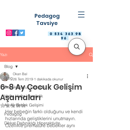
Pedagog
Tavsiye
0 534 363 98
96
Yazı
Blog
Okan Bal
Blog
26 Tem 2019
1 dakikada okunur
6-8 Ay Çocuk Gelişim
Bebek Çocuk Gelişimi
Aşamaları
Hafta Hafta Hamilelik
Ay Ay Bebek Gelişimi
5 üzerinden NaN yıldız
Her bebeğin farklı olduğunu ve kendi 
Pedagog
hızlarında geliştiklerini unutmayın. 
Dikkat Dağınıklığı Hiperaktivite
Özellikle prematüre bebekler aynı 