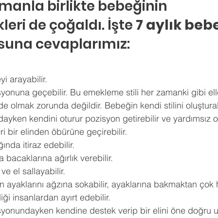
amanla birlikte bebeğinin 
hberlik
Psikoloji
Tercih Danışmanı
Öğrenci Koçluğu
eri de çoğaldı. İşte 
7 aylık beb
suna cevaplarımız:
i arayabilir. 
nuna geçebilir. Bu emekleme stili her zamanki gibi elle
de olmak zorunda değildir. Bebeğin kendi stilini oluşturabi
yken kendini oturur pozisyon getirebilir ve yardımsız otu
i bir elinden öbürüne geçirebilir. 
nda itiraz edebilir. 
bacaklarına ağırlık verebilir. 
 ve el sallayabilir. 
en ayaklarını ağzına sokabilir, ayaklarına bakmaktan çok h
ği insanlardan ayırt edebilir. 
onundayken kendine destek verip bir elini öne doğru uza