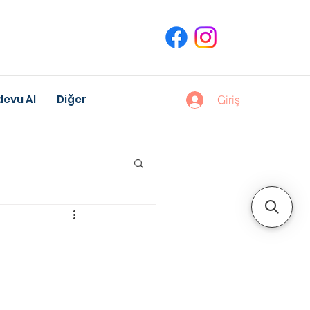
evu Al
Diğer
Giriş
uk Gelişimi
Meslek Danışmanlığı