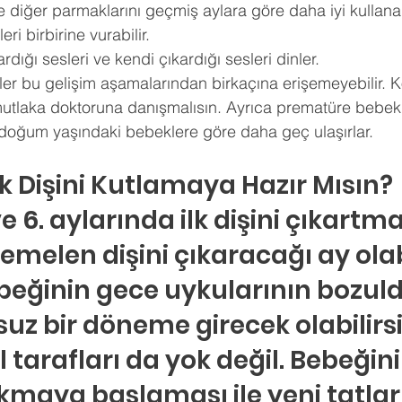
diğer parmaklarını geçmiş aylara göre daha iyi kullanabi
eri birbirine vurabilir. 
rdığı sesleri ve kendi çıkardığı sesleri dinler.
er bu gelişim aşamalarından birkaçına erişemeyebilir. Konu
utlaka doktoruna danışmalısın. Ayrıca prematüre bebekl
doğum yaşındaki bebeklere göre daha geç ulaşırlar.
lk Dişini Kutlamaya Hazır Mısın?
e 6. aylarında ilk dişini çıkartm
melen dişini çıkaracağı ay olabi
beğinin gece uykularının bozul
uz bir döneme girecek olabilirsin
 tarafları da yok değil. Bebeğini
ıkmaya başlaması ile yeni tatları