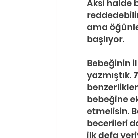
Aksi halde 
reddedebili
ama öğünler
başlıyor.
Bebeğinin il
yazmıştık. 
7
benzerlikler
bebeğine ek
etmelisin. 
becerileri d
ilk defa ver