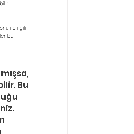
lir. 
 ile ilgili 
er bu 
amışsa, 
lir. Bu 
duğu 
iz. 
n 
 