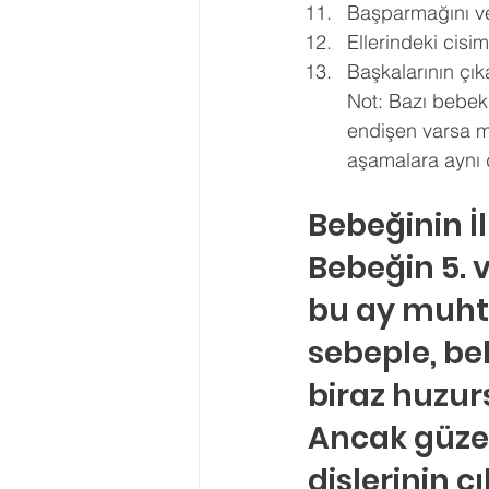
Başparmağını ve 
Ellerindeki cisiml
Başkalarının çıka
Not: Bazı bebekl
endişen varsa m
aşamalara aynı 
Bebeğinin İ
Bebeğin 5. v
bu ay muhte
sebeple, be
biraz huzurs
Ancak güzel
dişlerinin ç