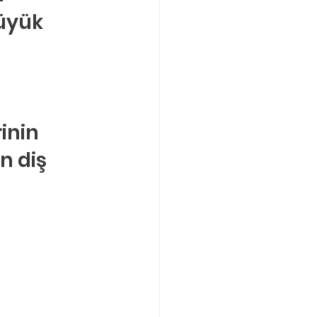
üyük 
 
inin 
n diş 