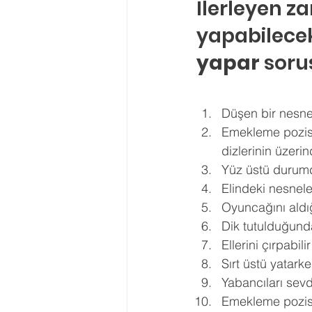
İlerleyen z
Ergenlik Danışmanlığı
PDR Re
yapabilecekl
yapar
 soru
Disleksi
Evlilik Terapisi
Düşen bir nesney
Emekleme pozisyo
dizlerinin üzerin
Yüz üstü durumda
Elindeki nesneler
Oyuncağını aldığı
Dik tutulduğunda 
Ellerini çırpabilir
Sırt üstü yatark
Yabancıları sevdi
Emekleme pozisy