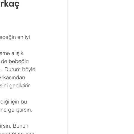
rkaç 
ceğin en iyi 
eme alışık 
ki de bebeğin 
... Durum böyle 
Arkasından 
i geciktirir 
iği için bu 
e geliştirsin. 
irsin. Bunun 
sevdiği ce-eee 