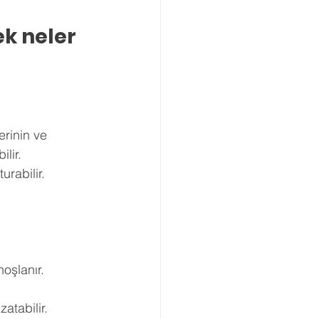
Boşanma Danışmanlığı
ek neler 
rinin ve 
lir. 
rabilir. 
oşlanır. 
tabilir. 