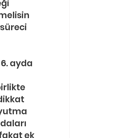
ği 
elisin 
süreci 
 6. ayda 
rlikte 
ikkat 
 yutma 
ıdaları 
fakat ek 