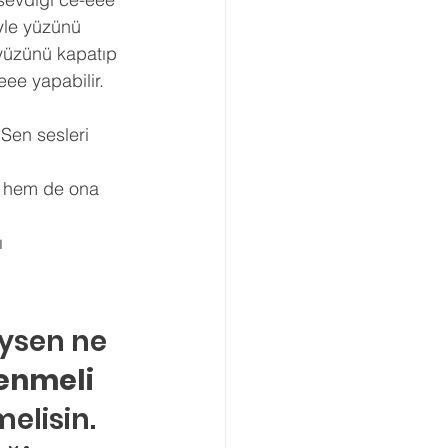
yle yüzünü 
yüzünü kapatıp 
ee yapabilir. 
 Sen sesleri 
p hem de ona 
ı 
iysen ne 
lenmeli
elisin. 