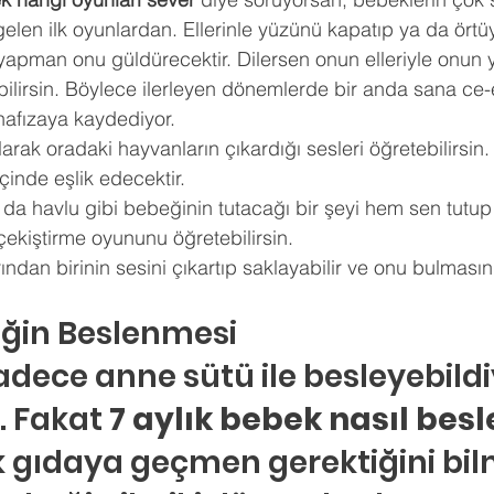
elen ilk oyunlardan. Ellerinle yüzünü kapatıp ya da örtü
yapman onu güldürecektir. Dilersen onun elleriyle onun 
lirsin. Böylece ilerleyen dönemlerde bir anda sana ce-e
hafızaya kaydediyor. 
larak oradaki hayvanların çıkardığı sesleri öğretebilirsin.
tçinde eşlik edecektir. 
a da havlu gibi bebeğinin tutacağı bir şeyi hem sen tutu
 çekiştirme oyununu öğretebilirsin. 
ından birinin sesini çıkartıp saklayabilir ve onu bulmasın
eğin Beslenmesi
sadece anne sütü ile besleyebild
 Fakat 
7 aylık bebek nasıl bes
k gıdaya geçmen gerektiğini bilm