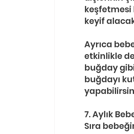
keşfetmesi
keyif alaca
Ayrıca bebeğ
etkinlikle d
buğday gibi
buğdayı kut
yapabilirsin
7. Aylık Beb
Sıra bebeğin