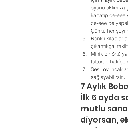
oyunu aklımıza g
kapatıp ce-eee 
ce-eee de yapabi
Çünkü her şeyi 
Renkli kitaplar a
çıkarttıkça, takli
Minik bir örtü y
tutturup hafifçe
Sesli oyuncaklar
sağlayabilirsin.
7 Aylık Beb
İlk 6 ayda 
mutlu sana.
diyorsan, e