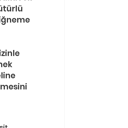
türlü 
 çiğneme 
zinle 
mek 
line 
emesini 
it 