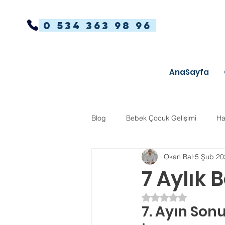
0 534 363 98 96
AnaSayfa
Blog
Bebek Çocuk Gelişimi
Ha
Okan Bal
5 Şub 20
Dikkat Dağınıklığı Hiperaktivite
7 Aylık 
5 üzerinden NaN yı
Kekemelik
TYT-AYT
Eğit
7. Ayın Son