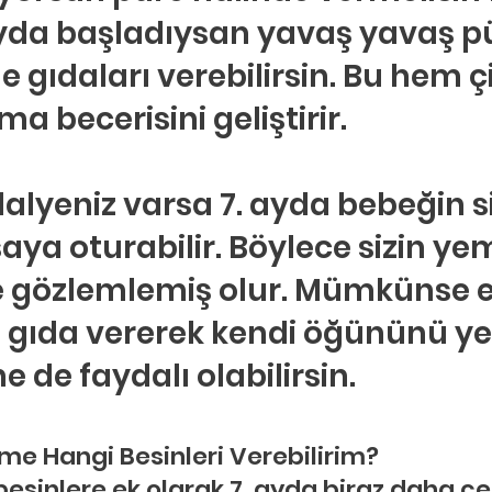
yda başladıysan yavaş yavaş pü
de gıdaları verebilirsin. Bu hem
 becerisini geliştirir.
yeniz varsa 7. ayda bebeğin si
aya oturabilir. Böylece sizin ye
 gözlemlemiş olur. Mümkünse e
ki gıda vererek kendi öğününü y
 de faydalı olabilirsin.
me Hangi Besinleri Verebilirim?
besinlere ek olarak 7. ayda biraz daha çeş