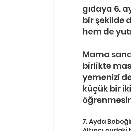
gıdaya 6. a
bir şekilde 
hem de yutma
Mama sandal
birlikte mas
yemenizi de
küçük bir i
öğrenmesine
7. Ayda Bebeği
Altıncı aydaki 