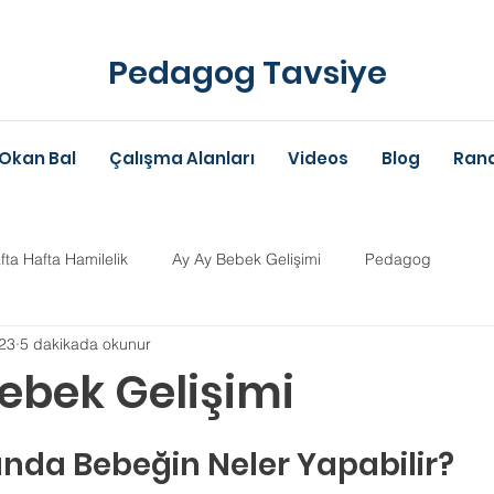
Pedagog Tavsiye
Okan Bal
Çalışma Alanları
Videos
Blog
Rand
fta Hafta Hamilelik
Ay Ay Bebek Gelişimi
Pedagog
23
5 dakikada okunur
Anne-Baba Eğitimi
Dil Gelişimi
Çocuk Psikolojisi
Çoc
Bebek Gelişimi
ldız
im Danışmanlığı
Aile Danışmanlığı
Psikolojik Danışman
unda Bebeğin Neler Yapabilir?