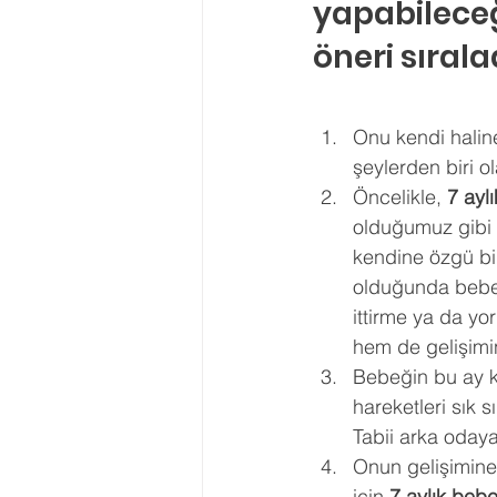
yapabileceğ
öneri sırala
Onu kendi halin
şeylerden biri ola
Öncelikle, 
7 ayl
olduğumuz gibi e
kendine özgü bir
olduğunda bebeğ
ittirme ya da y
hem de gelişimin
Bebeğin bu ay ke
hareketleri sık 
Tabii arka odaya
Onun gelişimine 
için 
7 aylık bebe