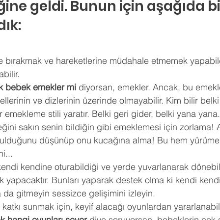
ine geldi. Bunun için aşağıda bi
dık:
e bırakmak ve hareketlerine müdahale etmemek yapabile
bilir. 
ık bebek emekler mi
 diyorsan, emekler. Ancak, bu emekl
llerinin ve dizlerinin üzerinde olmayabilir. Kim bilir bel
 emekleme stili yaratır. Belki geri gider, belki yana yana
ini sakın senin bildiğin gibi emeklemesi için zorlama! 
orulduğunu düşünüp onu kucağına alma! Bu hem yürümesin
i... 
ndi kendine oturabildiği ve yerde yuvarlanarak dönebild
sık yapacaktır. Bunları yaparak destek olma ki kendi kendin
 da gitmeyin sessizce gelişimini izleyin. 
katkı sunmak için, keyif alacağı oyunlardan yararlanabil
k hangi oyunları sever
 diye soruyorsan, bebeklerin çok 