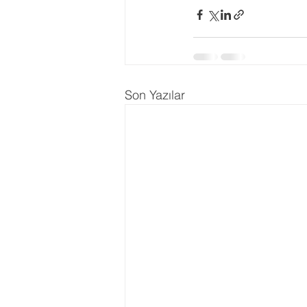
Ergenlik Danışmanlığı
PDR Re
Disleksi
Evlilik Terapisi
Son Yazılar