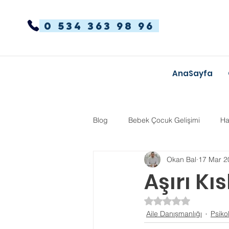
0 534 363 98 96
AnaSayfa
Blog
Bebek Çocuk Gelişimi
Ha
Okan Bal
17 Mar 2
Dikkat Dağınıklığı Hiperaktivite
Aşırı Kıs
5 üzerinden NaN yı
Kekemelik
TYT-AYT
Eğit
Aile Danışmanlığı
Psiko