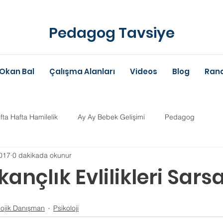
Pedagog Tavsiye
Okan Bal
Çalışma Alanları
Videos
Blog
Rand
fta Hafta Hamilelik
Ay Ay Bebek Gelişimi
Pedagog
017
0 dakikada okunur
Anne-Baba Eğitimi
Dil Gelişimi
Çocuk Psikolojisi
Çoc
kançlık Evlilikleri Sarsa
ldız
im Danışmanlığı
Aile Danışmanlığı
Psikolojik Danışman
lojik Danışman
Psikoloji