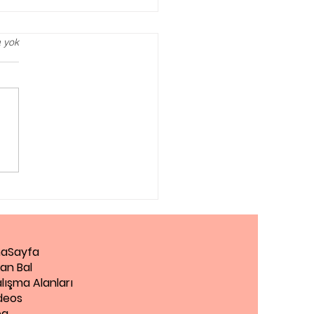
 yok
iantep Pedagog
aSayfa
an Bal
lışma Alanları
deos
og