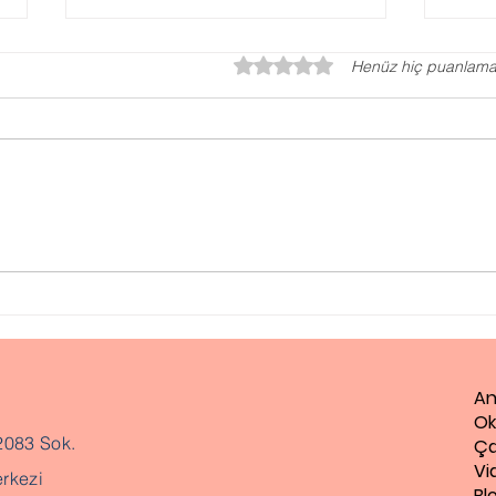
5 üzerinden 0 yıldız
Henüz hiç puanlama
Gaz
Evlilik Öncesi Danışmanlık
An
Ok
2083 Sok.
Ça
Vi
rkezi
Bl