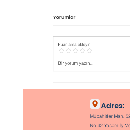
Yorumlar
Puanlama ekleyin
Psikolojik ONLİNE TESTLER
Bir yorum yazın...
Adres:
Mücahitler Mah. 5
No:42 Yasem İş Me