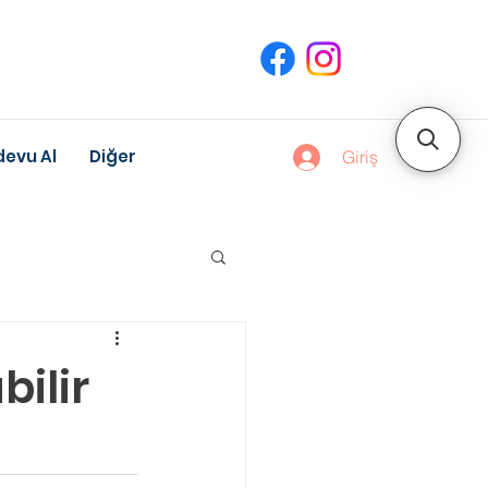
evu Al
Diğer
Giriş
uk Gelişimi
bilir
Meslek Danışmanlığı