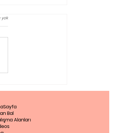
 yok
iantep Pedagog
aSayfa
an Bal
lışma Alanları
deos
og