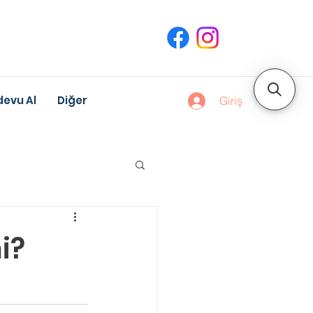
evu Al
Diğer
Giriş
uk Gelişimi
i?
Meslek Danışmanlığı