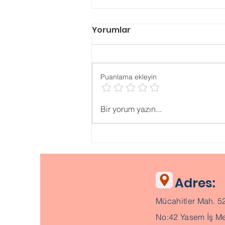
Yorumlar
Puanlama ekleyin
Psikolojik ONLİNE TESTLER
Bir yorum yazın...
Adres:
Mücahitler Mah. 5
No:42 Yasem İş Me