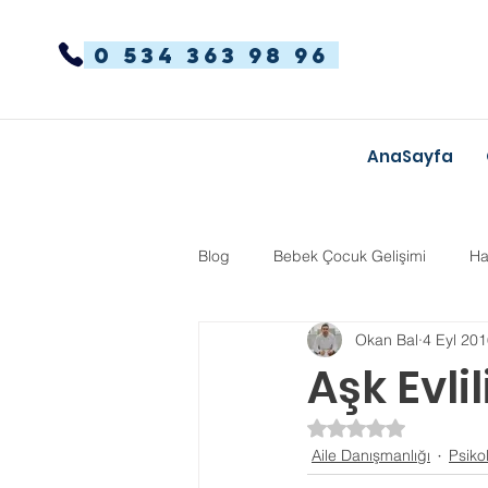
0 534 363 98 96
AnaSayfa
Blog
Bebek Çocuk Gelişimi
Ha
Okan Bal
4 Eyl 20
Dikkat Dağınıklığı Hiperaktivite
Aşk Evlil
5 üzerinden NaN yı
Kekemelik
TYT-AYT
Eğit
Aile Danışmanlığı
Psiko