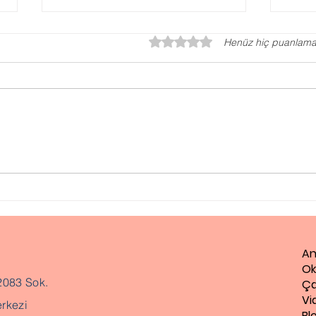
5 üzerinden 0 yıldız
Henüz hiç puanlama
Gaz
Evlilik Öncesi Danışmanlık
An
Ok
2083 Sok.
Ça
Vi
rkezi
Bl