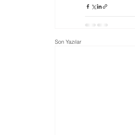
Ergenlik Danışmanlığı
PDR Re
Disleksi
Evlilik Terapisi
Son Yazılar