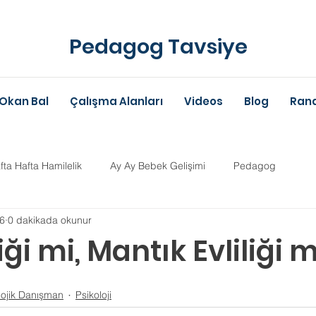
Pedagog Tavsiye
Okan Bal
Çalışma Alanları
Videos
Blog
Rand
fta Hafta Hamilelik
Ay Ay Bebek Gelişimi
Pedagog
16
0 dakikada okunur
Anne-Baba Eğitimi
Dil Gelişimi
Çocuk Psikolojisi
Çoc
iği mi, Mantık Evliliği m
ldız
im Danışmanlığı
Aile Danışmanlığı
Psikolojik Danışman
lojik Danışman
Psikoloji