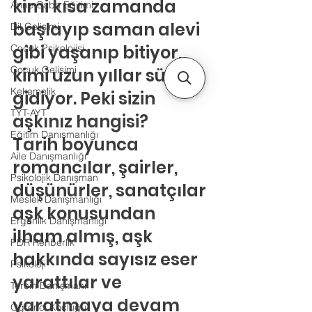
kimi kısa zamanda 
Anne-Baba Eğitimi
başlayıp saman alevi 
Dil Gelişimi
gibi yaşanıp bitiyor, 
Çocuk Psikolojisi
Çocuk Gelişimi
kimi uzun yıllar sürüp 
Kekemelik
gidiyor. Peki sizin 
TYT-AYT
aşkınız hangisi?
Eğitim Danışmanlığı
Tarih boyunca 
Aile Danışmanlığı
romancılar, şairler, 
Psikolojik Danışman
düşünürler, sanatçılar 
Meslek Danışmanlığı
aşk konusundan 
Ergenlik Danışmanlığı
ilham almış, aşk 
PDR Rehberlik
hakkında sayısız eser 
Psikoloji
yarattılar ve 
Tercih Danışmanı
yaratmaya devam 
Öğrenci Koçluğu