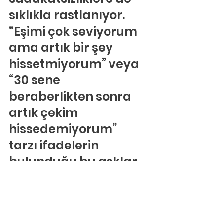
sıklıkla rastlanıyor. 
“Eşimi çok seviyorum 
ama artık bir şey 
hissetmiyorum” veya 
“30 sene 
beraberlikten sonra 
artık çekim 
hissedemiyorum” 
tarzı ifadelerin 
bulunduğu bu aşklar 
kimi zaman aşırı 
kıskançlıklara da 
gebedir.