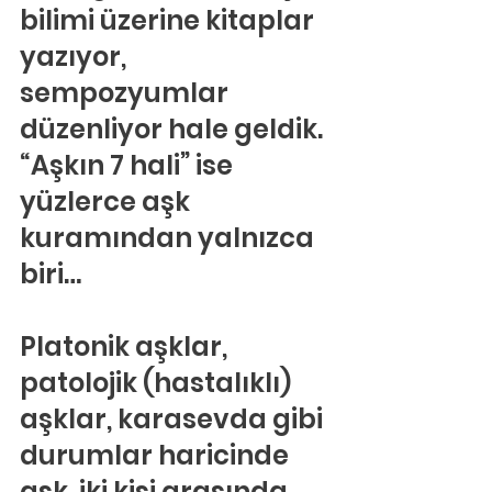
bilimi üzerine kitaplar 
yazıyor, 
sempozyumlar 
düzenliyor hale geldik. 
“Aşkın 7 hali” ise 
yüzlerce aşk 
kuramından yalnızca 
biri…
Platonik aşklar, 
patolojik (hastalıklı) 
aşklar, karasevda gibi 
durumlar haricinde 
aşk, iki kişi arasında 