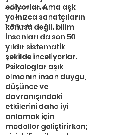
ediyorlar. Ama aşk 
Boşanma Danışmanlığı
yalnızca sanatçıların 
Disleksi
konusu değil. bilim 
Evlilik Terapisi
insanları da son 50 
yıldır sistematik 
şekilde inceliyorlar. 
Psikologlar aşık 
olmanın insan duygu, 
düşünce ve 
davranışındaki 
etkilerini daha iyi 
anlamak için 
modeller geliştirirken; 