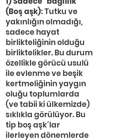
1) Sadece “bağlılık” 
(Boş aşk):
 Tutku ve 
yakınlığın olmadığı, 
sadece hayat 
birlikteliğinin olduğu 
birliktelikler. Bu durum 
özellikle görücü usulü 
ile evlenme ve beşik 
kertmeliğinin yaygın 
oluğu toplumlarda 
(ve tabii ki ülkemizde) 
sıklıkla görülüyor. Bu 
tip boş aşk´lar 
ilerleyen dönemlerde 