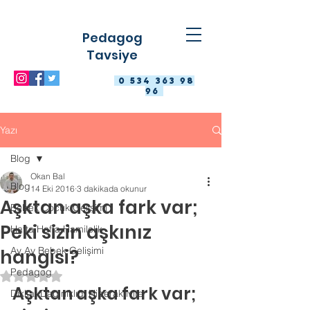
Pedagog
Tavsiye
0 534 363 98
96
Yazı
Blog
Okan Bal
Blog
14 Eki 2016
3 dakikada okunur
Aşktan aşka fark var;
Bebek Çocuk Gelişimi
Peki sizin aşkınız
Hafta Hafta Hamilelik
Ay Ay Bebek Gelişimi
hangisi?
Pedagog
5 üzerinden NaN yıldız
Aşktan aşka fark var; 
Dikkat Dağınıklığı Hiperaktivite