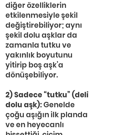
diğer özelliklerin 
etkilenmesiyle şekil 
değiştirebiliyor; aynı 
şekil dolu aşklar da 
zamanla tutku ve 
yakınlık boyutunu 
yitirip boş aşk’a 
dönüşebiliyor.
2) Sadece “tutku” (deli 
dolu aşk): 
Genelde 
çoğu aşığın ilk planda 
ve en heyecanlı 
hissettiği, cicim 