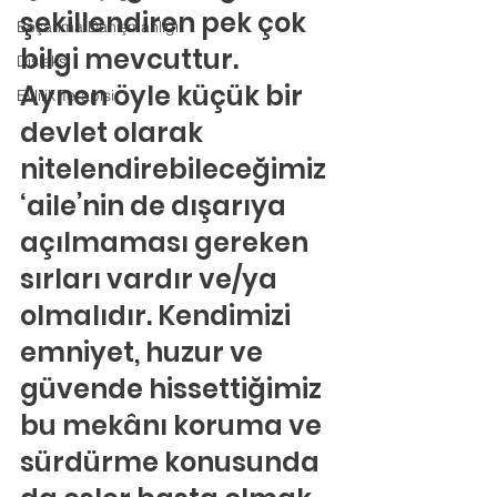
şekillendiren pek çok 
Boşanma Danışmanlığı
bilgi mevcuttur. 
Disleksi
Aynen öyle küçük bir 
Evlilik Terapisi
devlet olarak 
nitelendirebileceğimiz 
‘aile’nin de dışarıya 
açılmaması gereken 
sırları vardır ve/ya 
olmalıdır. Kendimizi 
emniyet, huzur ve 
güvende hissettiğimiz 
bu mekânı koruma ve 
sürdürme konusunda 