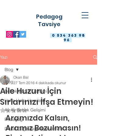
Pedagog
Tavsiye
0 534 363 98
96
Yazı
Blog
Okan Bal
Blog
27 Tem 2016
4 dakikada okunur
Aile Huzuru İçin
Bebek Çocuk Gelişimi
Sırlarınızı İfşa Etmeyin!
Hafta Hafta Hamilelik
Ay Ay Bebek Gelişimi
5 üzerinden NaN yıldız
Aramızda Kalsın, 
Pedagog
Aramız Bozulmasın!
Dikkat Dağınıklığı Hiperaktivite