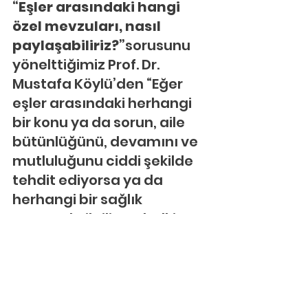
“Eşler arasındaki hangi 
özel mevzuları, nasıl 
paylaşabiliriz?”
sorusunu 
yönelttiğimiz Prof. Dr. 
Mustafa Köylü’den “Eğer 
eşler arasındaki herhangi 
bir konu ya da sorun, aile 
bütünlüğünü, devamını ve 
mutluluğunu ciddi şekilde 
tehdit ediyorsa ya da 
herhangi bir sağlık 
sorunuyla ilgiliyse, belki o 
takdirde bir başkasıyla 
paylaşılabilir.” cevabını 
alıyoruz. Ancak bu 
durumda, paylaştığımız 