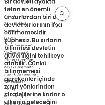
Bir devleti ayakta 
Anne-Baba Eğitimi
tutan en önemli 
Dil Gelişimi
unsurlardan biri de 
Çocuk Psikolojisi
devlet sırlarının ifşa 
Çocuk Gelişimi
Kekemelik
edilmemesidir 
TYT-AYT
şüphesiz. Bu sırların 
Eğitim Danışmanlığı
bilinmesi devletin 
Aile Danışmanlığı
güvenliğini tehlikeye 
Psikolojik Danışman
atabilir. Çünkü 
Meslek Danışmanlığı
bilinmemesi 
Ergenlik Danışmanlığı
gerekenler içinde 
PDR Rehberlik
zayıf yönlerinden 
Psikoloji
stratejilerine kadar o 
Tercih Danışmanı
ülkenin geleceğini 
Öğrenci Koçluğu