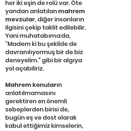
her iki eşin de rolü var. Öte 
yandan anlatılan 
mahrem 
mevzular
, diğer insanların 
ilgisini çekip taklit edilebilir. 
Yani muhatabımızda, 
“Madem ki bu şekilde de 
davranılıyormuş bir de biz 
deneyelim.” gibi bir algıya 
yol açabiliriz.
Mahrem konular
ın 
anlatılmamasını 
gerektiren en önemli 
sebeplerden birisi de, 
bugün eş ve dost olarak 
kabul ettiğimiz kimselerin, 