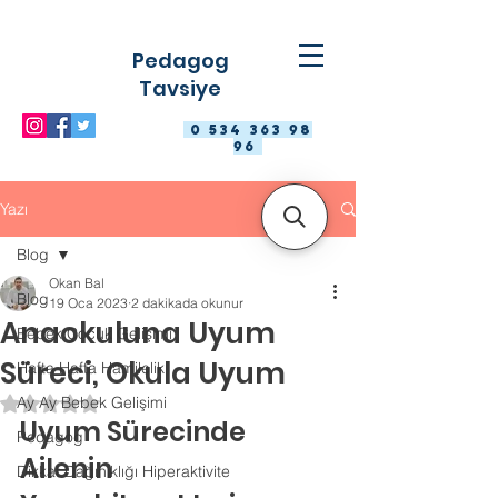
Pedagog
Tavsiye
0 534 363 98
96
Yazı
Blog
Okan Bal
Blog
19 Oca 2023
2 dakikada okunur
Anaokuluna Uyum
Bebek Çocuk Gelişimi
Süreci, Okula Uyum
Hafta Hafta Hamilelik
Ay Ay Bebek Gelişimi
5 üzerinden NaN yıldız
Uyum Sürecinde 
Pedagog
Ailenin 
Dikkat Dağınıklığı Hiperaktivite