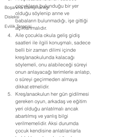
çocukların bulunduğu bir yer 
Boşanma Danışmanlığı
olduğu söylenip anne ve 
Disleksi
babaların bulunmadığı, işe gittiği 
Evlilik Terapisi
açıklanmalıdır. 
Aile çocukla okula geliş gidiş 
saatleri ile ilgili konuşmalı, sadece 
belli bir zaman dilimi içinde 
kreş/anaokulunda kalacağı 
söylemeli, onu alabileceği süreyi 
onun anlayacağı terimlerle anlatıp, 
o süreyi geçirmeden almaya 
dikkat etmelidir. 
Kreş/anaokulun her gün gidilmesi 
gereken oyun, arkadaş ve eğitim 
yeri olduğu anlatılmalı ancak 
abartılmış ve yanlış bilgi 
verilmemelidir. Aksi durumda 
çocuk kendisine anlatılanlarla 