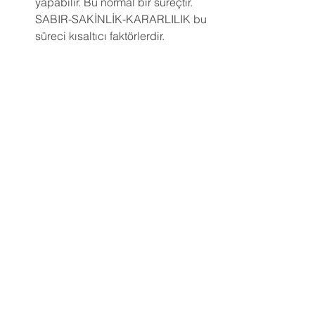
yapabilir. Bu normal bir süreçtir. 
SABIR-SAKİNLİK-KARARLILIK bu 
süreci kısaltıcı faktörlerdir.
Pedagog
Hepsini Gör
Son Yazılar