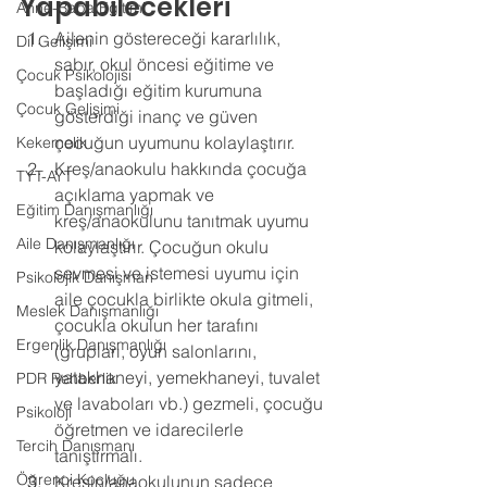
Yapabilecekleri 
Anne-Baba Eğitimi
Ailenin göstereceği kararlılık, 
Dil Gelişimi
sabır, okul öncesi eğitime ve 
Çocuk Psikolojisi
başladığı eğitim kurumuna 
Çocuk Gelişimi
gösterdiği inanç ve güven 
çocuğun uyumunu kolaylaştırır. 
Kekemelik
Kreş/anaokulu hakkında çocuğa 
TYT-AYT
açıklama yapmak ve 
Eğitim Danışmanlığı
kreş/anaokulunu tanıtmak uyumu 
Aile Danışmanlığı
kolaylaştırır. Çocuğun okulu 
sevmesi ve istemesi uyumu için 
Psikolojik Danışman
aile çocukla birlikte okula gitmeli, 
Meslek Danışmanlığı
çocukla okulun her tarafını 
Ergenlik Danışmanlığı
(grupları, oyun salonlarını, 
yatakhaneyi, yemekhaneyi, tuvalet 
PDR Rehberlik
ve lavaboları vb.) gezmeli, çocuğu 
Psikoloji
öğretmen ve idarecilerle 
Tercih Danışmanı
tanıştırmalı. 
Öğrenci Koçluğu
Kreşin/anaokulunun sadece 