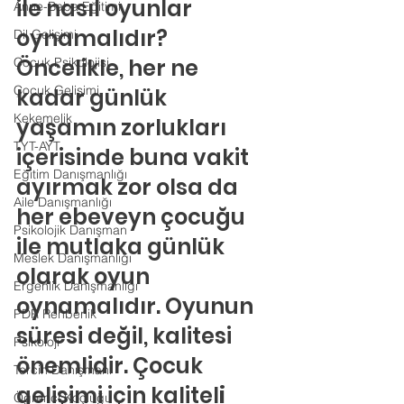
ile nasıl oyunlar 
Anne-Baba Eğitimi
oynamalıdır?
Dil Gelişimi
Öncelikle, her ne 
Çocuk Psikolojisi
Çocuk Gelişimi
kadar günlük 
Kekemelik
yaşamın zorlukları 
TYT-AYT
içerisinde buna vakit 
Eğitim Danışmanlığı
ayırmak zor olsa da 
Aile Danışmanlığı
her ebeveyn çocuğu 
Psikolojik Danışman
ile mutlaka günlük 
Meslek Danışmanlığı
olarak oyun 
Ergenlik Danışmanlığı
oynamalıdır. Oyunun 
PDR Rehberlik
süresi değil, kalitesi 
Psikoloji
önemlidir. Çocuk 
Tercih Danışmanı
gelişimi için kalitel
i 
Öğrenci Koçluğu