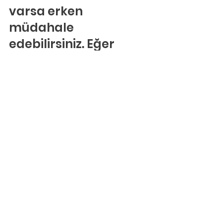
varsa erken 
müdahale 
edebilirsiniz. Eğer 
oyunda her şey 
yolunda ise, 
çocuğunuzla 
iletişiminizin ve 
bağınızın 
kuvvetlendiğini 
göreceksiniz.
Çocuğunuz 
hakkındaki tüm 