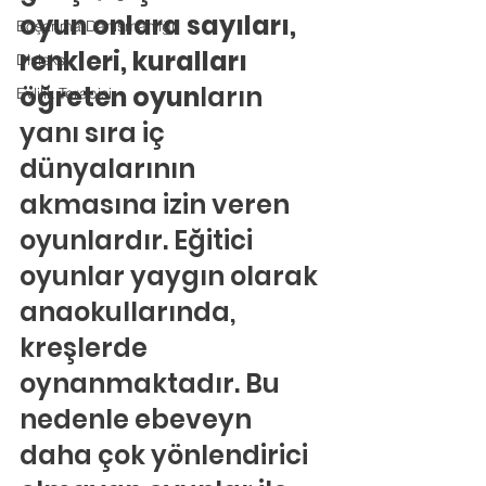
oyun onlara sayıları, 
Boşanma Danışmanlığı
renkleri, kuralları 
Disleksi
öğreten oyun
ların 
Evlilik Terapisi
yanı sıra iç 
dünyalarının 
akmasına izin veren 
oyunlardır. Eğitici 
oyunlar yaygın olarak 
anaokullarında, 
kreşlerde 
oynanmaktadır. Bu 
nedenle ebeveyn 
daha çok yönlendirici 