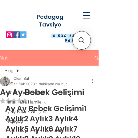
Pedagog
Tavsiye
0 534 363 98
96
Yazı
Blog
Okan Bal
Blog
11 Şub 2023
1 dakikada okunur
Ay Ay Bebek Gelişimi
Bebek Çocuk Gelişimi
5 üzerinden NaN yıldız
Hafta Hafta Hamilelik
Ay Ay Bebek Gelişimi1 
Ay Ay Bebek Gelişimi
Aylık2 Aylık3 Aylık4 
Pedagog
Aylık5 Aylık6 Aylık7 
Dikkat Dağınıklığı Hiperaktivite