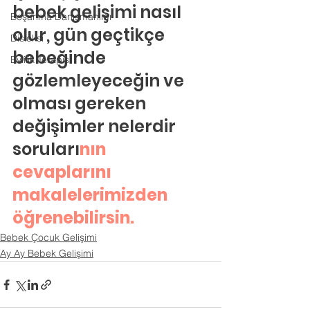
bebek gelişimi nasıl 
Boşanma Danışmanlığı
olur, gün geçtikçe 
Disleksi
bebeğinde 
Evlilik Terapisi
gözlemleyeceğin ve 
olması gereken 
değişimler nelerdir 
soruları
nın 
cev
apların
ı 
makal
elerimi
zden 
öğ
renebil
irsin.
Bebek Çocuk Gelişimi
Ay Ay Bebek Gelişimi