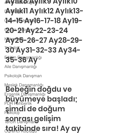
Aylık8 Aylık9 Aylık10 
Anne-Baba Eğitimi
Aylık11 Aylık12 Aylık13-
Dil Gelişimi
14-15 Ay16-17-18 Ay19-
Çocuk Psikolojisi
20-21 Ay22-23-24 
Çocuk Gelişimi
Ay25-26-27 Ay28-29-
Kekemelik
30 Ay31-32-33 Ay34-
TYT-AYT
Eğitim Danışmanlığı
35-36 Ay
Aile Danışmanlığı
Psikolojik Danışman
Meslek Danışmanlığı
Bebeğin doğdu ve 
Ergenlik Danışmanlığı
büyümeye başladı; 
PDR Rehberlik
şimdi de doğum 
Psikoloji
sonrası gelişim 
Tercih Danışmanı
takibinde sıra! Ay ay 
Öğrenci Koçluğu