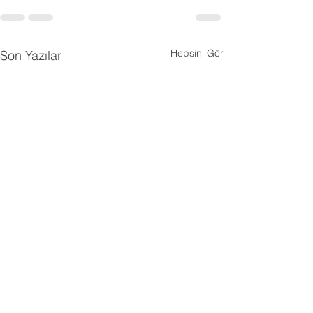
Hepsini Gör
Son Yazılar
Çocuklar Hangi Yaşta
34-35-36 Aylı