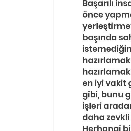
Başarılı ins
önce yapmayı
yerleştirmey
başında sah
istemediğin
hazırlamak 
hazırlamak 
en iyi vaki
gibi, bunu 
işleri arad
daha zevkli 
Herhangi bi