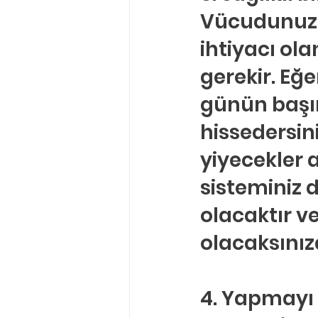
Vücudunuzun
ihtiyacı ola
gerekir. E
günün başın
hissedersin
yiyecekler at
sisteminiz 
olacaktır v
olacaksınızd
4. Yapmayı E