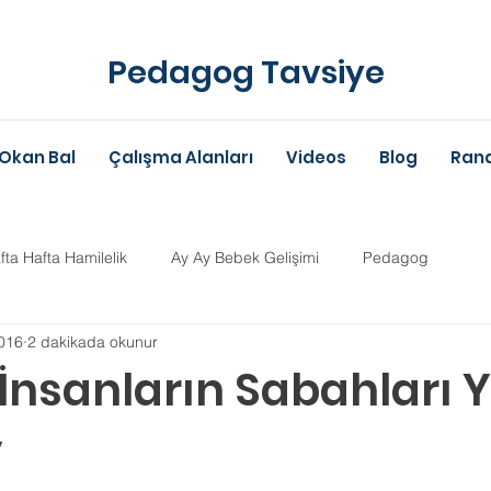
Pedagog Tavsiye
Okan Bal
Çalışma Alanları
Videos
Blog
Rand
fta Hafta Hamilelik
Ay Ay Bebek Gelişimi
Pedagog
016
2 dakikada okunur
Anne-Baba Eğitimi
Dil Gelişimi
Çocuk Psikolojisi
Çoc
 İnsanların Sabahları 
y
im Danışmanlığı
Aile Danışmanlığı
Psikolojik Danışman