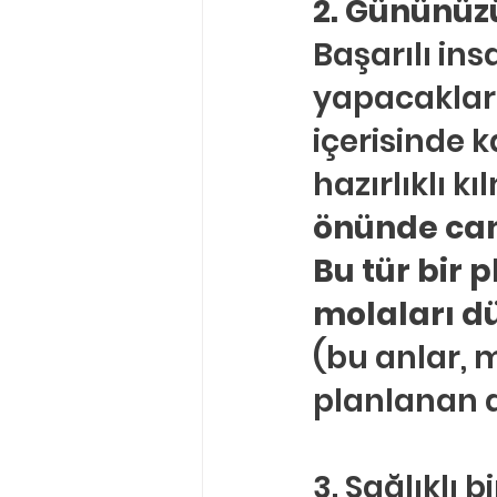
2. Gününüz
Başarılı in
yapacakların
içerisinde k
hazırlıklı kı
önünde can
Bu tür bir 
molaları 
(bu anlar, 
planlanan 
3. Sağlıklı 