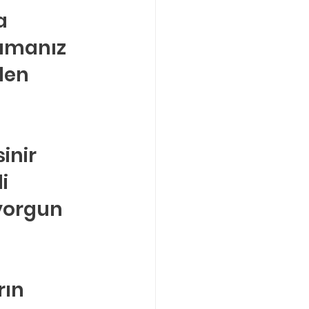
a 
lamanız 
len 
inir 
i 
yorgun 
rın