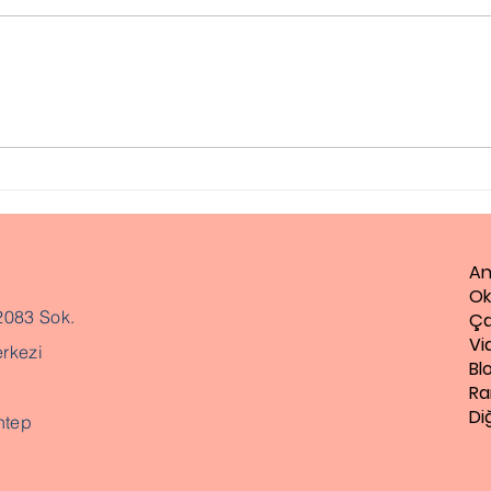
Otizm Testi, Otizm
Disl
Değerlendirme Testi
Güçl
An
Ok
2083 Sok.
Ça
Vi
rkezi
Bl
Ra
Di
ntep