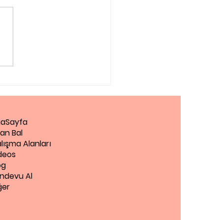
eksi Testi, Öğrenme
üğü Test Et
aSayfa
an Bal
lışma Alanları
deos
og
ndevu Al
ğer