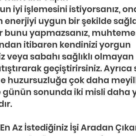
 iyi işlemesini istiyorsanız, on
n enerjiyi uygun bir şekilde sağ
ğer bunu yapmazsanız, muhteme
dan itibaren kendinizi yorgun 
iz veya sabahı sağlıklı olmayan 
ıştırarak geçiştirirsiniz. Ayrıca s
de huzursuzluğa çok daha meyill
e günün sonunda iki misli daha 
ır.
n Az İstediğiniz İşi Aradan Çıka