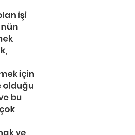
an işi 
ünün 
mek 
k, 
mek için 
e olduğu 
ve bu 
çok 
mak ve 