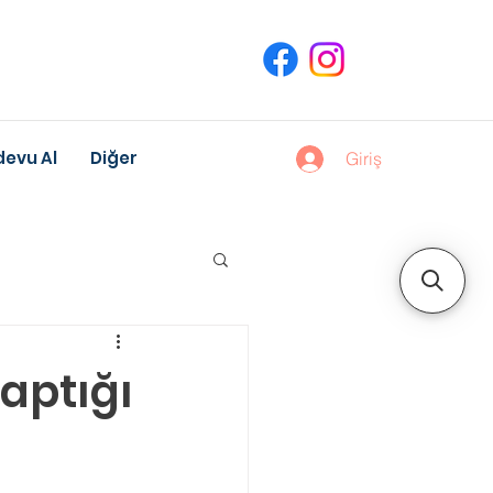
evu Al
Diğer
Giriş
uk Gelişimi
Yaptığı
Meslek Danışmanlığı