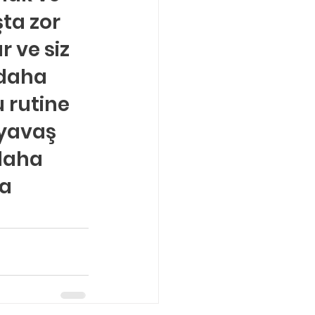
ta zor 
 ve siz 
daha 
 rutine 
yavaş 
daha 
a 