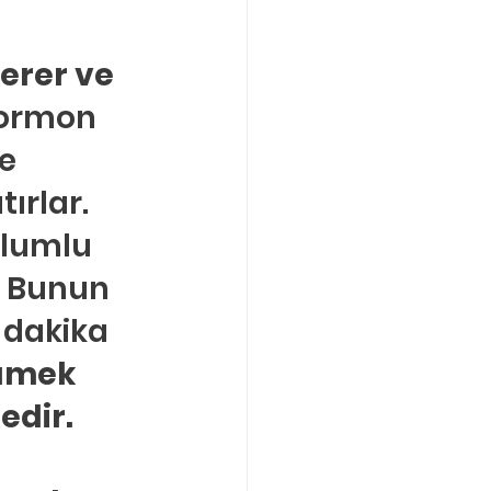
Boşanma Danışmanlığı
erer ve 
hormon 
e 
ırlar. 
olumlu 
. Bunun 
 dakika 
ümek 
edir.