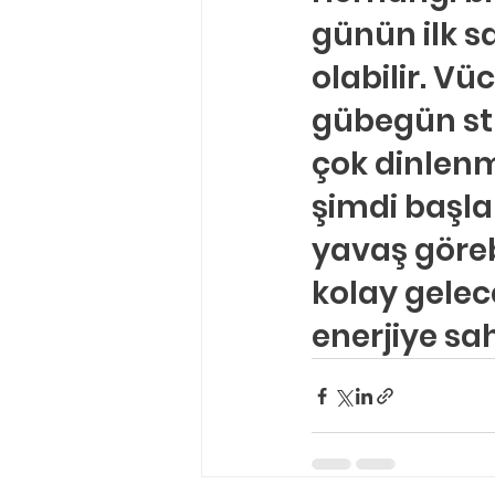
günün ilk s
olabilir. Vü
gübegün st
çok dinlenm
şimdi başla
yavaş görebi
kolay gelec
enerjiye sa