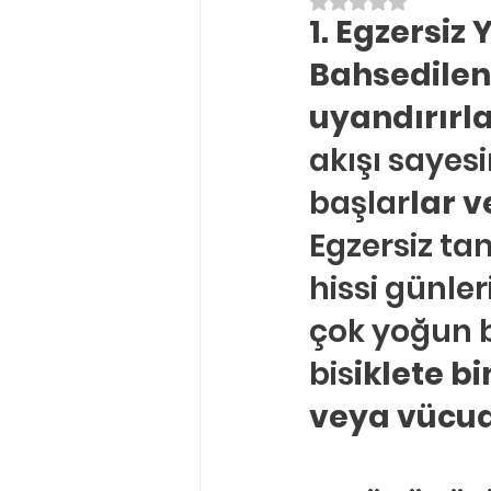
5 üzerinden NaN yı
1. Egzersiz
Ergenlik Danışmanlığı
PDR Re
Bahsedilen 
uyandırırla
Disleksi
Evlilik Terapisi
akışı sayesi
başlar
lar v
Egzersiz ta
hissi günle
çok yoğun b
bis
iklete b
veya vücud