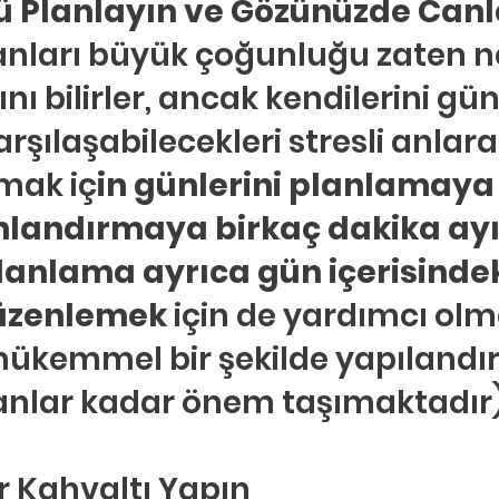
ü Planlayın ve Gözünüzde Canl
sanları büyük çoğunluğu zaten n
ı bilirler, ancak kendilerini gün
arşılaşabilecekleri stresli anlara
lmak iç
in günlerini planlamaya 
landırmaya birkaç dakika ayırı
planlama ayrıca gün içerisindek
düzenlemek
 için de yardımcı olm
mükemmel bir şekilde yapılandır
anlar kadar önem taşımaktadır)
bir Kahvaltı Yapın