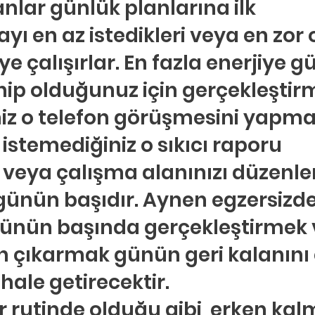
anlar günlük planlarına ilk 
 en az istedikleri veya en zor ol
e çalışırlar. En fazla enerjiye g
ip olduğunuz için gerçekleştir
iz o telefon görüşmesini yapma
istemediğiniz o sıkıcı raporu 
veya çalışma alanınızı düzenle
t günün başıdır. Aynen egzersizd
günün başında gerçekleştirmek 
an çıkarmak günün geri kalanını 
hale getirecektir.
r rutinde olduğu gibi, erken kal