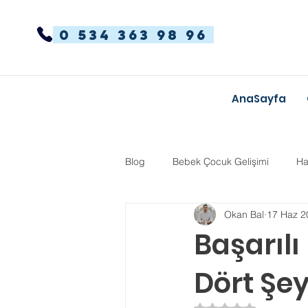
0 534 363 98 96
AnaSayfa
Blog
Bebek Çocuk Gelişimi
Ha
Okan Bal
17 Haz 2
Dikkat Dağınıklığı Hiperaktivite
Başarılı
Dört Şe
Kekemelik
TYT-AYT
Eğit