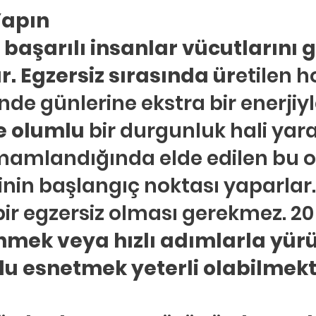
ldız
 Yapın
hberlik
Psikoloji
Tercih Danışmanı
Öğrenci Koçluğu
başarılı insanlar vücutlarını g
r. Egzersiz sırasında ür
etilen 
nde günlerine ekstra bir enerjiyl
e olumlu 
bir durgunluk hali yarat
mamlandığında elde edilen bu 
rinin başlangıç noktası yaparlar
ir egzersiz olması gerekmez. 20
inmek veya hızlı adımlarla yür
u esnetmek yeterli olabilmekt