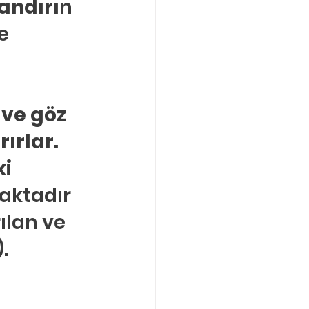
andırı
n
e 
 
 
ve göz 
rlar. 
i 
aktadır 
ılan ve 
.