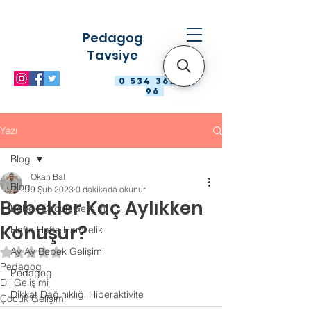
Pedagog
Tavsiye
0 534 363 98
96
Yazı
Blog
Okan Bal
Blog
9 Şub 2023
0 dakikada okunur
Bebekler Kaç Aylıkken
Bebek Çocuk Gelişimi
Konuşur?
Hafta Hafta Hamilelik
Ay Ay Bebek Gelişimi
5 üzerinden NaN yıldız
Pedagog
Pedagog
Dil Gelişimi
Dikkat Dağınıklığı Hiperaktivite
Çocuk Gelişimi