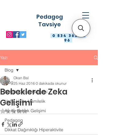
Pedagog
Tavsiye
0 534 363 98
96
Yazı
Blog
Okan Bal
Blog
25 Haz 2016
0 dakikada okunur
Bebeklerde Zeka
Bebek Çocuk Gelişimi
Gelişimi
Hafta Hafta Hamilelik
Ay Ay Bebek Gelişimi
5 üzerinden NaN yıldız
Pedagog
Dikkat Dağınıklığı Hiperaktivite