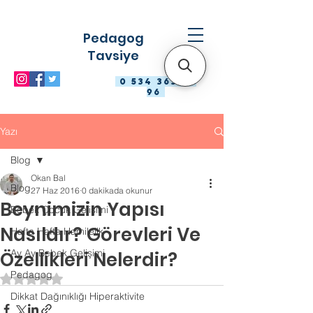
Pedagog
Tavsiye
0 534 363 98
96
Yazı
Blog
Okan Bal
Blog
27 Haz 2016
0 dakikada okunur
Beynimizin Yapısı
Bebek Çocuk Gelişimi
Nasıldır? Görevleri Ve
Hafta Hafta Hamilelik
Ay Ay Bebek Gelişimi
Özellikleri Nelerdir?
Pedagog
5 üzerinden NaN yıldız
Dikkat Dağınıklığı Hiperaktivite