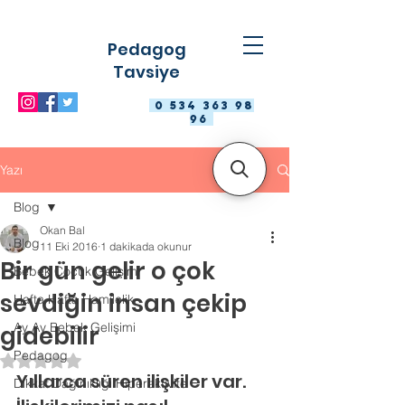
Pedagog
Tavsiye
0 534 363 98
96
Yazı
Blog
Okan Bal
Blog
11 Eki 2016
1 dakikada okunur
Bir gün gelir o çok
Bebek Çocuk Gelişimi
sevdiğin insan çekip
Hafta Hafta Hamilelik
Ay Ay Bebek Gelişimi
gidebilir
Pedagog
5 üzerinden NaN yıldız
Yıllarca süren ilişkiler var.
Dikkat Dağınıklığı Hiperaktivite