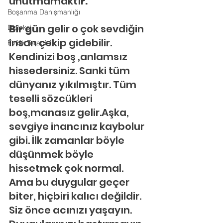
unutmamaktı
r.
Boşanma Danışmanlığı
Bir gü
n gelir o çok sevdiğin 
Disleksi
insan çekip gidebilir.
Evlilik Terapisi
Kendinizi boş ,anlamsız 
hissedersiniz. Sanki tüm 
dünyanız yıkılmıştır. Tüm 
teselli sözcükleri 
boş,manasız gelir.Aşka, 
sevgiye inancınız kaybolur 
gibi. İlk zamanlar böyle 
düşünmek böyle 
hissetmek çok normal. 
Ama bu duygular geçer 
biter, hiçbiri kalıcı değildir. 
Siz önce acınızı yaşayın. 