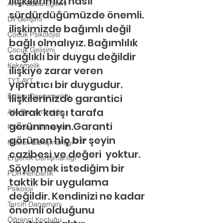
İlişkilerimizi nasıl 
Anne-Baba Eğitimi
sürdürdüğümüzde önemli. 
Dil Gelişimi
ilişkimizde bağımlı değil 
Çocuk Psikolojisi
bağlı olmalıyız. Bağımlılık 
Çocuk Gelişimi
sağlıklı bir duygu değildir 
Kekemelik
ilişkiye zarar veren 
TYT-AYT
yıpratıcı bir duygudur. 
Eğitim Danışmanlığı
İlişkilerinizde garantici 
olarak karşı tarafa 
Aile Danışmanlığı
görünmeyin.Garanti 
Psikolojik Danışman
görünen h
iç bir 
şeyin 
Meslek Danışmanlığı
cazibesi ve değeri  yoktur. 
Ergenlik Danışmanlığı
Söylemek istediğim bir 
PDR Rehberlik
taktik bir uygulama 
Psikoloji
değildir. Kendinizi ne kadar 
Tercih Danışmanı
önemli olduğunu 
Öğrenci Koçluğu