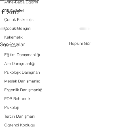
Anne-Baba Eğitimi
Dil Gelişimi
Çocuk Psikolojisi
Çocuk Gelişimi
Kekemelik
Hepsini Gör
Son Yazılar
TYT-AYT
Eğitim Danışmanlığı
Aile Danışmanlığı
Psikolojik Danışman
Meslek Danışmanlığı
Ergenlik Danışmanlığı
PDR Rehberlik
Psikoloji
Tercih Danışmanı
Öğrenci Koçluğu