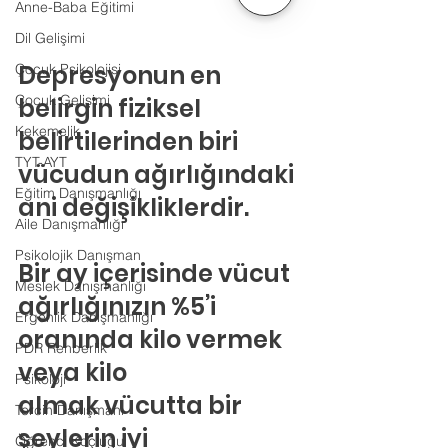
Anne-Baba Eğitimi
Dil Gelişimi
Depresyonun en 
Çocuk Psikolojisi
Çocuk Gelişimi
belirgin fiziksel 
Kekemelik
belirtilerinden biri 
TYT-AYT
vücudun ağırlığındaki 
Eğitim Danışmanlığı
ani değişikliklerdir.
Aile Danışmanlığı
Psikolojik Danışman
Bir ay içerisinde vücut 
Meslek Danışmanlığı
ağırlığınızın %5’i 
Ergenlik Danışmanlığı
oranında kilo vermek 
PDR Rehberlik
veya kilo 
Psikoloji
almak vücutta bir 
Tercih Danışmanı
şeylerin iyi 
Öğrenci Koçluğu