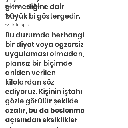
gitmediğine dair 
Boşanma Danışmanlığı
büyük bi göstergedir.
Disleksi
Evlilik Terapisi
Bu durumda herhangi 
bir diyet veya egzersiz 
uygulaması olmadan, 
plansız bir biçimde 
aniden verilen 
kilolardan söz 
ediyoruz. Kişinin iştahı 
gözle görülür şekilde 
az
alır, bu da beslenme 
açısından eksiklikler 