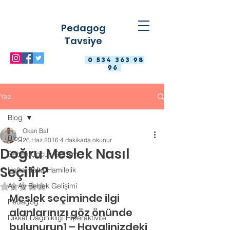
Pedagog
Tavsiye
0 534 363 98
96
Yazı
Blog
Okan Bal
Blog
26 Haz 2016
4 dakikada okunur
Doğru Meslek Nasıl
Bebek Çocuk Gelişimi
Seçilir?
Hafta Hafta Hamilelik
Ay Ay Bebek Gelişimi
5 üzerinden NaN yıldız
Meslek seçiminde ilgi 
Pedagog
alanlarınızı göz önünde 
Dikkat Dağınıklığı Hiperaktivite
bulunurun1 – Hayalinizdeki 