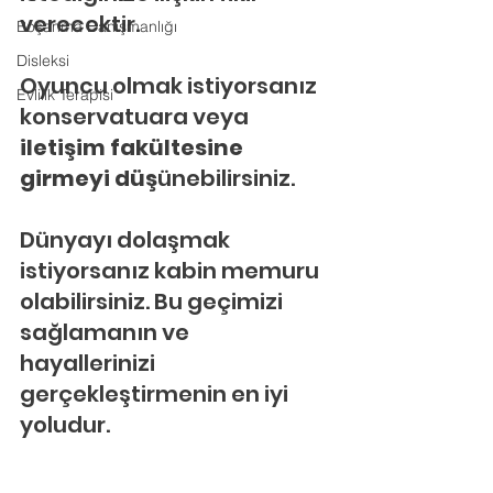
verecektir.
Boşanma Danışmanlığı
Disleksi
Oyuncu olmak istiyorsanız 
Evlilik Terapisi
konservatuara veya
iletişim fakültesine 
girmeyi düş
ünebilirsiniz.
Dünyayı dolaşmak 
istiyorsanız kabin memuru 
olabilirsiniz. Bu geçimizi 
sağlamanın ve 
hayallerinizi 
gerçekleştirmenin en iyi 
yoludur.