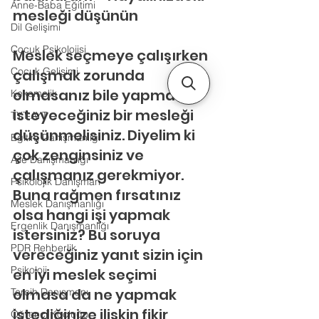
Anne-Baba Eğitimi
mesleği düşünün
Dil Gelişimi
Çocuk Psikolojisi
Meslek seçmeye çalışırken 
Çocuk Gelişimi
çalışmak zorunda 
olmasanız bile yapmak 
Kekemelik
isteyeceğiniz bir mesleği 
TYT-AYT
düşünmelisiniz. Diyelim ki 
Eğitim Danışmanlığı
çok zenginsiniz ve 
Aile Danışmanlığı
çalışmanız gerekmiyor. 
Psikolojik Danışman
Buna rağmen fırsatınız 
Meslek Danışmanlığı
olsa hangi işi yapmak 
Ergenlik Danışmanlığı
istersiniz? Bu soruya 
PDR Rehberlik
vereceğiniz yanıt sizin için 
Psikoloji
en iyi meslek seçimi 
olmasa da ne yapmak 
Tercih Danışmanı
istediğinize ilişkin fikir 
Öğrenci Koçluğu