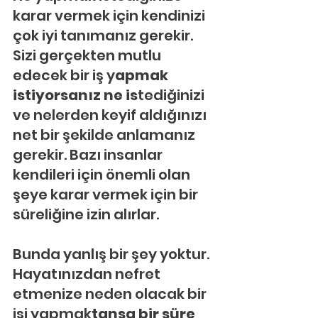
karar vermek için kendinizi 
çok iyi tanımanız gerekir. 
Sizi gerçekten mutlu 
edecek bir iş y
apmak 
istiyorsanız ne is
tediğinizi 
ve nelerden keyif aldığınızı 
net bir şekilde anlamanız 
gerekir. Bazı insanlar 
kendileri için önemli olan 
şeye karar vermek için bir 
süreliğine izin alırlar.
Bunda yanlış bir şey yoktur. 
Hayatınızdan nefret 
etmenize neden olacak bir 
işi yapmak
tansa bir süre 