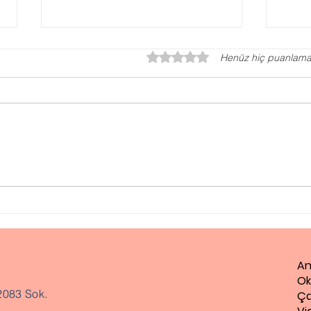
5 üzerinden 0 yıldız
Henüz hiç puanlama
Otizm Testi, Otizm
Disl
Değerlendirme Testi
Güçl
An
Ok
2083 Sok.
Ça