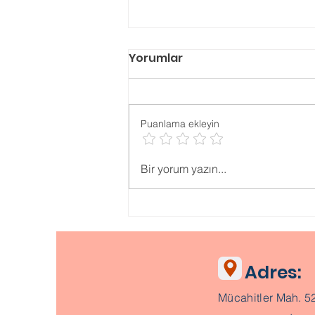
Yorumlar
Puanlama ekleyin
Psikolojik ONLİNE TESTLER
Bir yorum yazın...
Adres:
Mücahitler Mah. 5