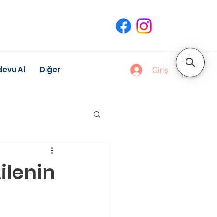
evu Al
Diğer
Giriş
uk Gelişimi
ilenin
Meslek Danışmanlığı