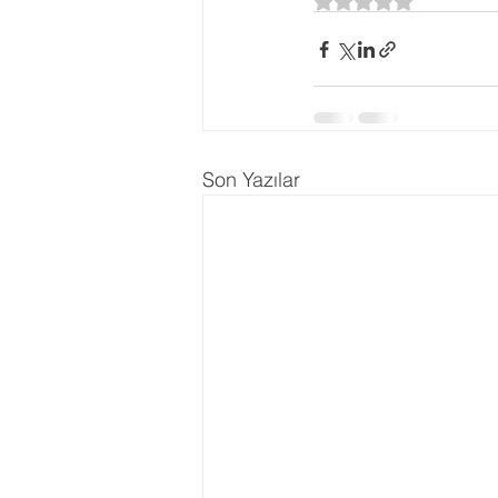
5 üzerinden NaN yı
Ergenlik Danışmanlığı
PDR Re
Disleksi
Evlilik Terapisi
Son Yazılar