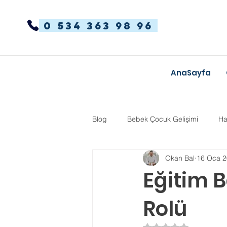
0 534 363 98 96
AnaSayfa
Blog
Bebek Çocuk Gelişimi
Ha
Okan Bal
16 Oca 
Dikkat Dağınıklığı Hiperaktivite
Eğitim B
Rolü
Kekemelik
TYT-AYT
Eğit