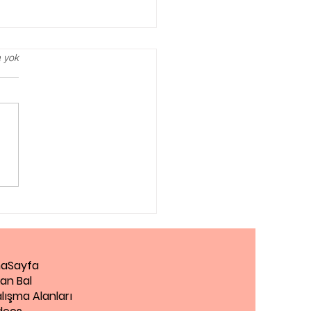
 yok
eksi Testi, Öğrenme
üğü Test Et
aSayfa
an Bal
lışma Alanları