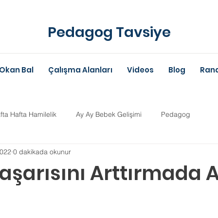
Pedagog Tavsiye
Okan Bal
Çalışma Alanları
Videos
Blog
Rand
fta Hafta Hamilelik
Ay Ay Bebek Gelişimi
Pedagog
2022
0 dakikada okunur
Anne-Baba Eğitimi
Dil Gelişimi
Çocuk Psikolojisi
Çoc
aşarısını Arttırmada A
im Danışmanlığı
Aile Danışmanlığı
Psikolojik Danışman